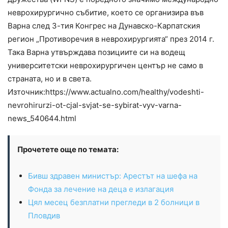
неврохирургично събитие, което се организира във
Варна след 3-тия Конгрес на Дунавско-Карпатския
регион „Противоречия в неврохирургията“ през 2014 г.
Така Варна утвърждава позициите си на водещ
университетски неврохирургичен център не само в
страната, но и в света.
Източник:https://www.actualno.com/healthy/vodeshti-
nevrohirurzi-ot-cjal-svjat-se-sybirat-vyv-varna-
news_540644.html
Прочетете още по темата:
Бивш здравен министър: Арестът на шефа на
Фонда за лечение на деца е излагация
Цял месец безплатни прегледи в 2 болници в
Пловдив