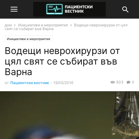
дом
Инициативи и мероприятия
Водещи неврохирурзи от цял
свят се събират във Варна
Инициативи и мероприятия
Водещи неврохирурзи от
цял свят се събират във
Варна
833
0
от
Пациентски вестник
-
19/05/2016