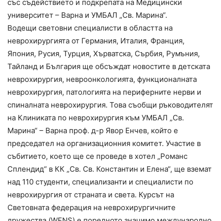
със съдействието и подкрепата на Медицински
университет – Варна и УМБАЛ „Св. Марина“.
Водещи световни специалисти в областта на
неврохирургията от Германия, Италия, Франция,
Япония, Русия, Турция, Хърватска, Сърбия, Румъния,
Тайланд и България ще обсъждат новостите в детската
неврохирургия, невроонкологията, функционалната
неврохирургия, патологията на периферните нерви и
спиналната неврохирургия. Това съобщи ръководителят
на Клиниката по неврохирургия към УМБАЛ „Св.
Марина“ – Варна проф. д-р Явор Енчев, който е
председател на организационния комитет. Участие в
събитието, което ще се проведе в хотел „Романс
Сплендид“ в КК „Св. Св. Константин и Елена“, ще вземат
над 110 студенти, специализанти и специалисти по
неврохирургия от страната и света. Курсът на
Световната федерация на неврохирургичните
дружества (WFNS) е поредното значимо международно