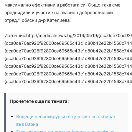
максимално ефективни в работата си. Също така сме
предвидили и участие на авариен доброволчески
отряд.“, обясни д-р Кателиева.
Източник:http://medicalnews.bg/2016/05/19/{dca0de70
{dca0de70ac926f92800ce69565c43c1d80b42e22b1568c74
{dca0de70ac926f92800ce69565c43c1d80b42e22b1568c74
{dca0de70ac926f92800ce69565c43c1d80b42e22b1568c744
{dca0de70ac926f92800ce69565c43c1d80b42e22b1568c74
{dca0de70ac926f92800ce69565c43c1d80b42e22b1568c74
{dca0de70ac926f92800ce69565c43c1d80b42e22b1568c74
Прочетете още по темата:
Водещи неврохирурзи от цял свят се събират
във Варна
Бивш здравен министър: Арестът на шефа на