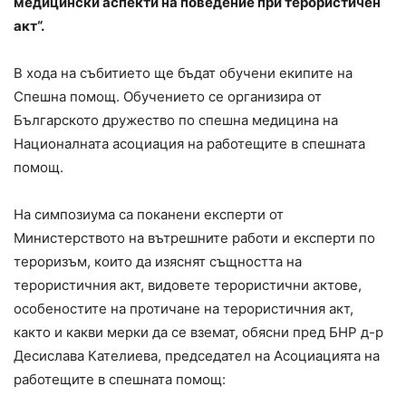
медицински аспекти на поведение при терористичен
акт“.
В хода на събитието ще бъдат обучени екипите на
Спешна помощ. Обучението се организира от
Българското дружество по спешна медицина на
Националната асоциация на работещите в спешната
помощ.
На симпозиума са поканени експерти от
Министерството на вътрешните работи и експерти по
тероризъм, които да изяснят същността на
терористичния акт, видовете терористични актове,
особеностите на протичане на терористичния акт,
както и какви мерки да се вземат, обясни пред БНР д-р
Десислава Кателиева, председател на Асоциацията на
работещите в спешната помощ: