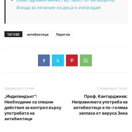
Фонда за лечение на деца е излагация
ТАГОВЕ
антибиотици
Пирогов
предишна статия
Следваща статия
„Индипендънт“:
Проф. Кантарджиев:
Необходими са спешни
Неправилната употреба на
действия за контрол върху
антибиотици е по-голяма
употребата на
заплаха от вируса Зика
антибиотици