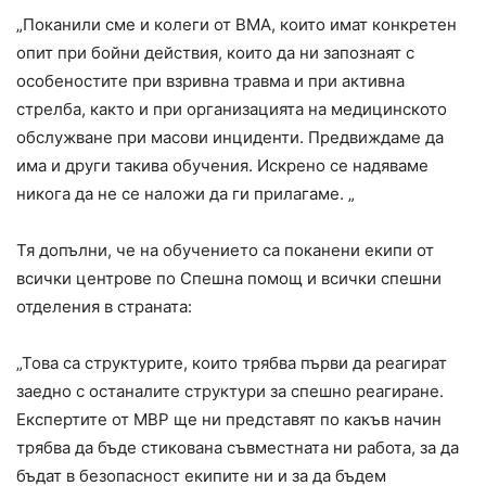
„Поканили сме и колеги от ВМА, които имат конкретен
опит при бойни действия, които да ни запознаят с
особеностите при взривна травма и при активна
стрелба, както и при организацията на медицинското
обслужване при масови инциденти. Предвиждаме да
има и други такива обучения. Искрено се надяваме
никога да не се наложи да ги прилагаме. „
Тя допълни, че на обучението са поканени екипи от
всички центрове по Спешна помощ и всички спешни
отделения в страната:
„Това са структурите, които трябва първи да реагират
заедно с останалите структури за спешно реагиране.
Експертите от МВР ще ни представят по какъв начин
трябва да бъде стикована съвместната ни работа, за да
бъдат в безопасност екипите ни и за да бъдем