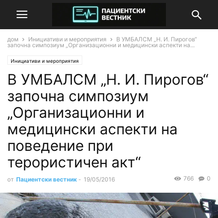
дом
Инициативи и мероприятия
В УМБАЛСМ „Н. И. Пирогов“
започна симпозиум „Организационни и медицински аспекти на...
Инициативи и мероприятия
В УМБАЛСМ „Н. И. Пирогов“
започна симпозиум
„Организационни и
медицински аспекти на
поведение при
терористичен акт“
766
0
от
Пациентски вестник
-
19/05/2016