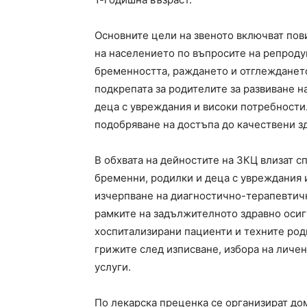
Основните цели на звеното включват пов
на населението по въпросите на репроду
бременността, раждането и отглеждането
подкрепата за родителите за развиване на
деца с увреждания и високи потребности.
подобряване на достъпа до качествени з
В обхвата на дейностите на ЗКЦ влизат 
бременни, родилки и деца с увреждания 
изчерпване на диагностично-терапевтич
рамките на задължителното здравно осиг
хоспитализирани пациенти и техните род
грижите след изписване, избора на личе
услуги.
По лекарска преценка се организират д