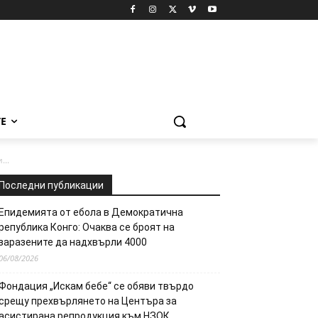
Е
..
Последни публикации
Епидемията от ебола в Демократична
република Конго: Очаква се броят на
заразените да надхвърли 4000
06/08/2026
Фондация „Искам бебе“ се обяви твърдо
срещу прехвърлянето на Центъра за
асистирана репродукция към НЗОК