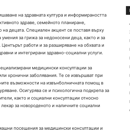
ишаване на здравната култура и информираността
ктивното здраве, семейното планиране,
 на децата. Специален акцент се поставя върху
 умения за грижа за недоносени деца, както и за
 Центърът работи и за разширяване на обхвата и
дравни и интегрирани здравно-социални услуги.
специализирани медицински консултации за
или хронични заболявания. Те се извършват при
ните възможности на извънболничната помощ в
уряване. Осигурява се и психологична подкрепа за
ители, както и социални консултации относно
н лекар за новороденото и наличните социални
омашни посещения за медицински консултации и