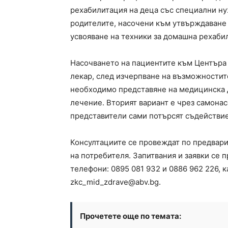
рехабилитация на деца със специални ну
родителите, насочени към утвърждаване 
усвояване на техники за домашна рехаби
Насочването на пациентите към Центъра 
лекар, след изчерпване на възможностите
необходимо представяне на медицинска 
лечение. Вторият вариант е чрез самонас
представители сами потърсят съдействие
Консултациите се провеждат по предвари
на потребителя. Запитвания и заявки се п
телефони: 0895 081 932 и 0886 962 226, к
zkc_mid_zdrave@abv.bg
.
Прочетете още по темата: