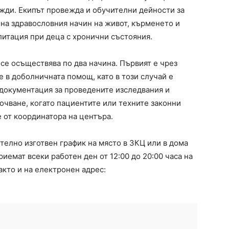
жди. Екипът провежда и обучителни дейности за
на здравословния начин на живот, кърменето и
литация при деца с хронични състояния.
се осъществява по два начина. Първият е чрез
 в доболничната помощ, като в този случай е
документация за проведените изследвания и
очване, когато пациентите или техните законни
 от координатора на центъра.
телно изготвен график на място в ЗКЦ или в дома
риемат всеки работен ден от 12:00 до 20:00 часа на
акто и на електронен адрес: