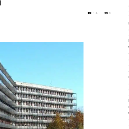
а
105
0