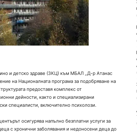
ино и детско здраве (ЗКЦ) към МБАЛ „Д-р Атанас
ение на Националната програма за подобряване на
Структурата предоставя комплекс от
ионни дейности, както и специализирани
ски специалисти, включително психолози.
центърът осигурява напълно безплатни услуги за
деца с хронични заболявания и недоносени деца до