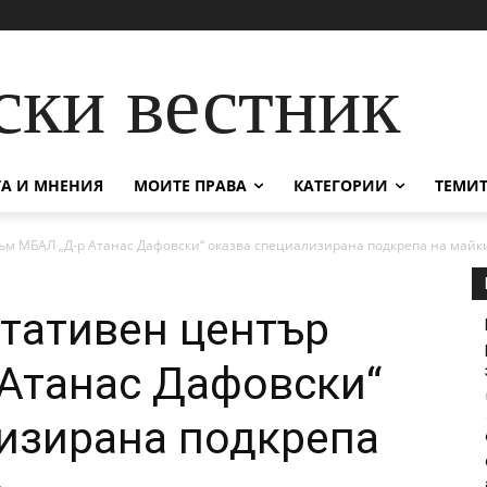
ски вестник
А И МНЕНИЯ
МОИТЕ ПРАВА
КАТЕГОРИИ
ТЕМИТ
м МБАЛ „Д-р Атанас Дафовски“ оказва специализирана подкрепа на майки.
тативен център
Атанас Дафовски“
изирана подкрепа