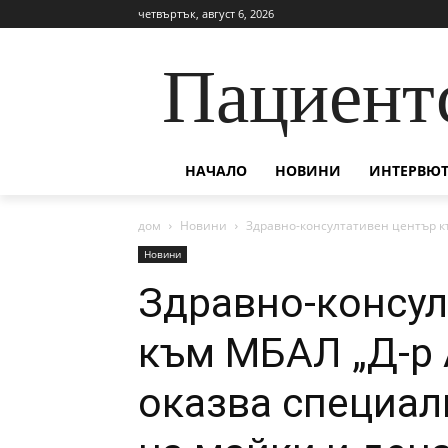
четвъртък, август 6, 2026
Пациент
НАЧАЛО
НОВИНИ
ИНТЕРВЮТ
дом
Новини
Здравно-консултативен център къ
Новини
Здравно-консул
към МБАЛ „Д-р 
оказва специал