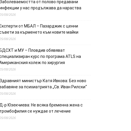
Заболеваемостта от полово предавани
инфекции у нас продължава да нараства
05/08/2026
Експерти от МБАЛ – Пазарджик с ценни
съвети за кърменето към новите майки
05/08/2026
БДСХТ и МУ – Пловдив обявяват
специализиран курс по програма ATLS на
Американския колеж по хирургия
05/08/2026
Здравният министър Катя Ивкова: Без ново
забавяне за психиатрията „Св. Иван Рилски“
05/08/2026
Д-р Юзекчиева: Не всяка бременна жена с
тромбофилия се нуждае от лечение
05/08/2026