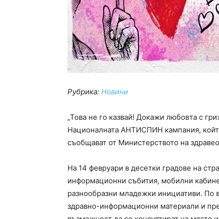
Рубрика:
Новини
„Това не го казвай! Докажи любовта с гри
Националната АНТИСПИН кампания, който
съобщават от Министерството на здравео
На 14 февруари в десетки градове на стр
информационни събития, мобилни кабинет
разнообразни младежки инициативи. По 
здравно-информационни материали и пре
възможност да се консултират на място и