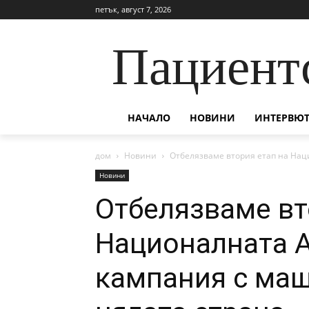
петък, август 7, 2026
Пациент
НАЧАЛО
НОВИНИ
ИНТЕРВЮТ
дом
Новини
Отбелязваме втория етап на На
Новини
Отбелязваме вт
Националната
кампания с мащ