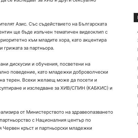
ителят Азис. Със съдействието на Българската
ентин ще бъде излъчен тематичен видеоклип с
приоритетно към младите хора, като акцентира
и грижата за партньора.
ани дискусии и обучения, посветени на
уално поведение, като младежки доброволчески
на терен. Всеки желаещ може да посети и
султиране и изследване за ХИВ/СПИН (КАБКИС) и
лизира от Министерството на здравеопазването
 партньорство с Националния център по
я Червен кръст и партньорски младежки