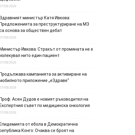
07/08/2026
Здравният министър Катя Ивкова:
Предложенията за преструктуриране на МЗ
са основа за обществен дебат
07/08/2026
Министър Ивкова: Страхът от промяната не е
излекувал нито един пациент
07/08/2026
Продължава кампанията за активиране на
мобилното приложение „еЗдраве“
07/08/2026
Проф. Асен Дудов е новият ръководител на
Експертния съвет по медицинска онкология
07/08/2026
Епидемията от ебола в Демократична
република Конго: Очаква се броят на