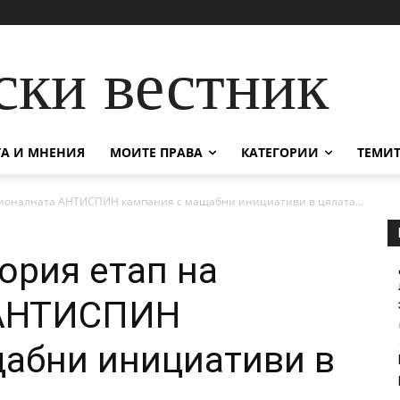
ски вестник
А И МНЕНИЯ
МОИТЕ ПРАВА
КАТЕГОРИИ
ТЕМИТ
ционалната АНТИСПИН кампания с мащабни инициативи в цялата...
ория етап на
 АНТИСПИН
абни инициативи в