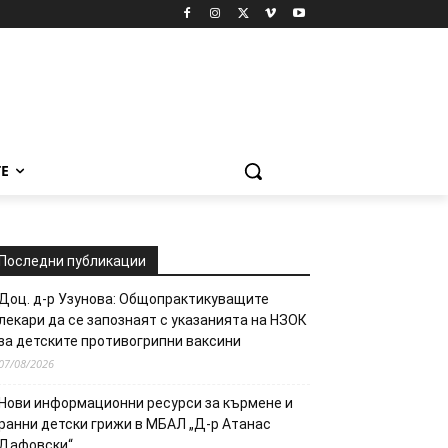
Е
Последни публикации
Доц. д-р Узунова: Общопрактикуващите
лекари да се запознаят с указанията на НЗОК
за детските противогрипни ваксини
07/08/2026
Нови информационни ресурси за кърмене и
ранни детски грижи в МБАЛ „Д-р Атанас
Дафовски“