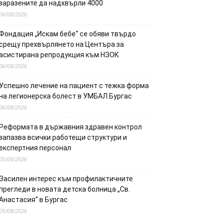
заразените да надхвърли 4000
06/08/2026
Фондация „Искам бебе“ се обяви твърдо
срещу прехвърлянето на Центъра за
асистирана репродукция към НЗОК
06/08/2026
Успешно лечение на пациент с тежка форма
на легионерска болест в УМБАЛ Бургас
06/08/2026
Реформата в държавния здравен контрол
запазва всички работещи структури и
експертния персонал
05/08/2026
Засилен интерес към профилактичните
прегледи в новата детска болница „Св.
Анастасия“ в Бургас
05/08/2026