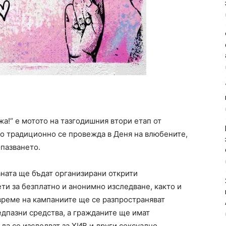
жа!“ е мотото на тазгодишния втори етап от
 традиционно се провежда в Деня на влюбените,
пазването.
аната ще бъдат организирани открити
и за безплатно и анонимно изследване, както и
време на кампаниите ще се разпространяват
дпазни средства, а гражданите ще имат
 да се изследват за ХИВ и други сексуално