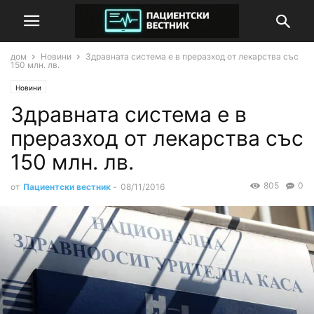
дом
Новини
Здравната система е в преразход от лекарства със
150 млн. лв.
Новини
Здравната система е в
преразход от лекарства със
150 млн. лв.
805
0
от
Пациентски вестник
-
08/11/2016