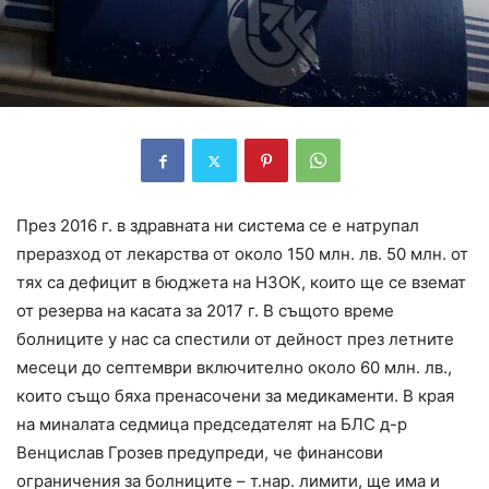
През 2016 г. в здравната ни система се е натрупал
преразход от лекарства от около 150 млн. лв. 50 млн. от
тях са дефицит в бюджета на НЗОК, които ще се вземат
от резерва на касата за 2017 г. В същото време
болниците у нас са спестили от дейност през летните
месеци до септември включително около 60 млн. лв.,
които също бяха пренасочени за медикаменти. В края
на миналата седмица председателят на БЛС д-р
Венцислав Грозев предупреди, че финансови
ограничения за болниците – т.нар. лимити, ще има и