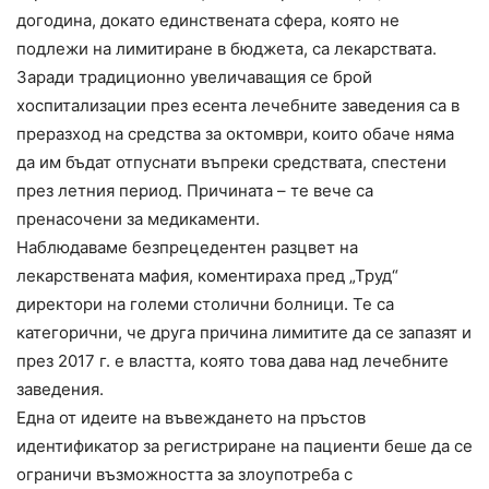
догодина, докато единствената сфера, която не
подлежи на лимитиране в бюджета, са лекарствата.
Заради традиционно увеличаващия се брой
хоспитализации през есента лечебните заведения са в
преразход на средства за октомври, които обаче няма
да им бъдат отпуснати въпреки средствата, спестени
през летния период. Причината – те вече са
пренасочени за медикаменти.
Наблюдаваме безпрецедентен разцвет на
лекарствената мафия, коментираха пред „Труд“
директори на големи столични болници. Те са
категорични, че друга причина лимитите да се запазят и
през 2017 г. е властта, която това дава над лечебните
заведения.
Една от идеите на въвеждането на пръстов
идентификатор за регистриране на пациенти беше да се
ограничи възможността за злоупотреба с