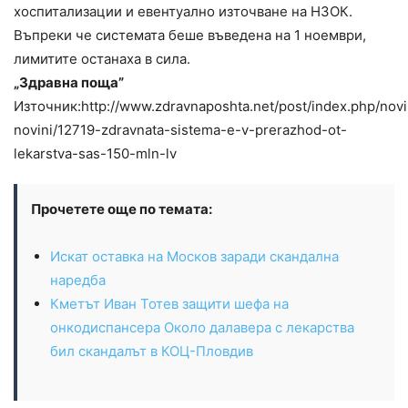
хоспитализации и евентуално източване на НЗОК.
Въпреки че системата беше въведена на 1 ноември,
лимитите останаха в сила.
„Здравна поща”
Източник:http://www.zdravnaposhta.net/post/index.php/novi
novini/12719-zdravnata-sistema-e-v-prerazhod-ot-
lekarstva-sas-150-mln-lv
Прочетете още по темата:
Искат оставка на Москов заради скандална
наредба
Кметът Иван Тотев защити шефа на
онкодиспансера Около далавера с лекарства
бил скандалът в КОЦ-Пловдив