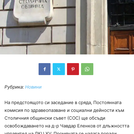
Рубрика:
Новини
На предстоящото си заседание в сряда, Постоянната
комисия по здравеопазване и социални дейности към
Столичния общински съвет (СОС) ще обсъди
освобождаването на д-р Чавдар Еленков от длъжността
управител на ДКЦ XV. Промяната се налага поради