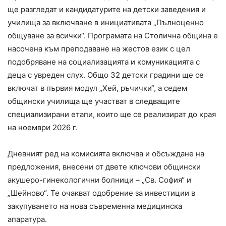
ще разгледат и кандидатурите на детски заведения и
училища за включване в инициативата „Пълноценно
общуване за всички“. Програмата на Столична община е
насочена към преподаване на жестов език с цел
подобряване на социализацията и комуникацията с
деца с увреден слух. Общо 32 детски градини ще се
включат в първия модул „Хей, ръчички“, а седем
общински училища ще участват в следващите
специализирани етапи, които ще се реализират до края
на ноември 2026 г.
Дневният ред на комисията включва и обсъждане на
предложения, внесени от двете ключови общински
акушеро-гинекологични болници – „Св. София“ и
„Шейново“. Те очакват одобрение за инвестиции в
закупуването на нова съвременна медицинска
апаратура.