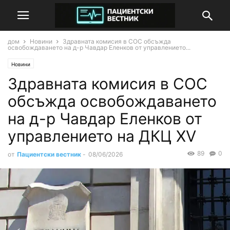
дом
Новини
Здравната комисия в СОС обсъжда
освобождаването на д-р Чавдар Еленков от управлението...
Новини
Здравната комисия в СОС
обсъжда освобождаването
на д-р Чавдар Еленков от
управлението на ДКЦ XV
89
0
от
Пациентски вестник
-
08/06/2026