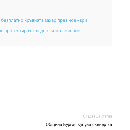
 безплатно кръвната захар през ноември
я протестираха за достъпно лечение
Следваща статия
Община Бургас купува скенер за