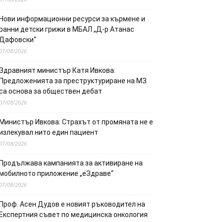
Нови информационни ресурси за кърмене и
ранни детски грижи в МБАЛ „Д-р Атанас
Дафовски“
07/08/2026
Здравният министър Катя Ивкова:
Предложенията за преструктуриране на МЗ
са основа за обществен дебат
07/08/2026
Министър Ивкова: Страхът от промяната не е
излекувал нито един пациент
07/08/2026
Продължава кампанията за активиране на
мобилното приложение „еЗдраве“
07/08/2026
Проф. Асен Дудов е новият ръководител на
Експертния съвет по медицинска онкология