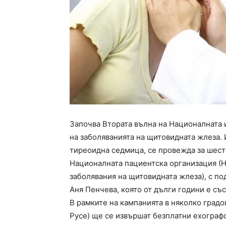
Започва Втората вълна на Националната
на заболяванията на щитовидната жлеза.
тиреоидна седмица, се провежда за шест
Националната пациентска организация (Н
заболявания на щитовидната жлеза), с по
Аня Пенчева, която от дълги години е съ
В рамките на кампанията в няколко градо
Русе) ще се извършат безплатни ехографс