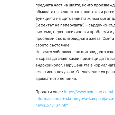
предната част на шията, който произвежд
обмяната на веществата, растежа и разви
функцията на щитовидната жлеза могат д
(„ефектът на пеперудата“) – сърдечно-съ
система, нервнопсихически проблеми и д
проблеми със щитовидната жлеза. Смята се
своето състояние.
Не всяко заболяване на щитовидната жле
е хората да знаят какви признаци да търс
ендокринолог. Нарушенията в нормалната
ефективно лекувани. От значение са ран
адекватното лечение.
Прочети още :
https://www.actualno.com/h
informacionna-i-skriningova-kampanija-za-z
news_573134.html