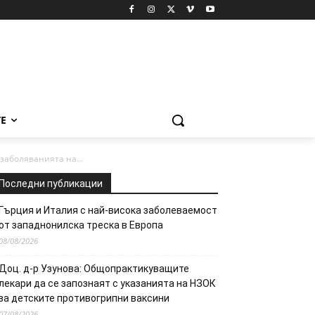
Е
аболяванията на...
Последни публикации
Гърция и Италия с най-висока заболеваемост
от западнонилска треска в Европа
08/08/2026
Доц. д-р Узунова: Общопрактикуващите
лекари да се запознаят с указанията на НЗОК
за детските противогрипни ваксини
07/08/2026