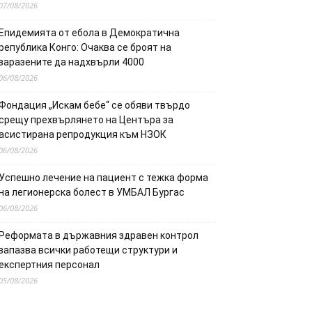
07/08/2026
Епидемията от ебола в Демократична
република Конго: Очаква се броят на
заразените да надхвърли 4000
06/08/2026
Фондация „Искам бебе“ се обяви твърдо
срещу прехвърлянето на Центъра за
асистирана репродукция към НЗОК
06/08/2026
Успешно лечение на пациент с тежка форма
на легионерска болест в УМБАЛ Бургас
06/08/2026
Реформата в държавния здравен контрол
запазва всички работещи структури и
експертния персонал
05/08/2026