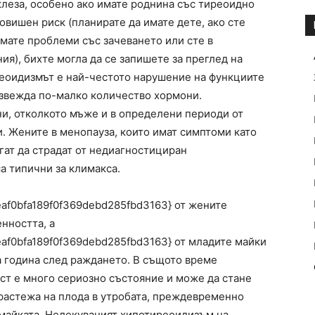
жлеза, особено ако имате роднина със тиреоидно
повишен риск (планирате да имате дете, ако сте
имате проблеми със зачеването или сте в
ия), бихте могла да се запишете за преглед на
реоидизмът е най-честото нарушение на функциите
извежда по-малко количество хормони.
ни, отколкото мъже и в определени периоди от
. Жените в менопауза, които имат симптоми като
гат да страдат от недиагностициран
а типични за климакса.
af0bfa189f0f369debd285fbd3163} от жените
нността, а
af0bfa189f0f369debd285fbd3163} от младите майки
 година след раждането. В същото време
т е много сериозно състояние и може да стане
 растежа на плода в утробата, преждевременно
майката. Нелекуваният хипотиреоидизъм на