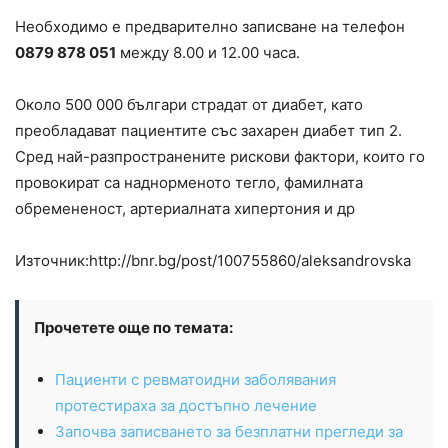
Необходимо е предварително записване на телефон
0879 878 051
между 8.00 и 12.00 часа.
Около 500 000 българи страдат от диабет, като
преобладават пациентите със захарен диабет тип 2.
Сред най-разпространените рискови фактори, които го
провокират са наднорменото тегло, фамилната
обремененост, артериалната хипертония и др
Източник:http://bnr.bg/post/100755860/aleksandrovska
Прочетете още по темата:
Пациенти с ревматоидни заболявания
протестираха за достъпно лечение
Започва записването за безплатни прегледи за