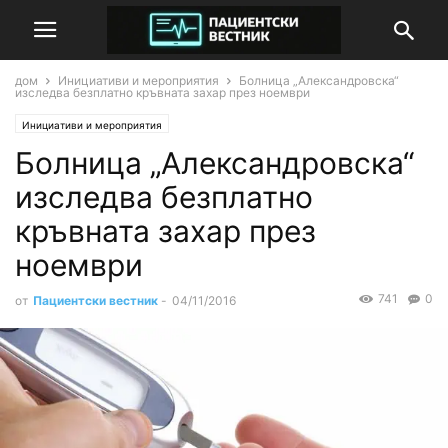
дом
Инициативи и мероприятия
Болница „Александровска“
изследва безплатно кръвната захар през ноември
Инициативи и мероприятия
Болница „Александровска“
изследва безплатно
кръвната захар през
ноември
741
0
от
Пациентски вестник
-
04/11/2016