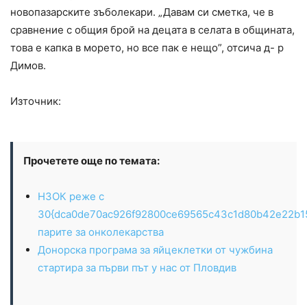
новопазарските зъболекари. „Давам си сметка, че в
сравнение с общия брой на децата в селата в общината,
това е капка в морето, но все пак е нещо”, отсича д- р
Димов.
Източник:
Прочетете още по темата:
НЗОК реже с
30{dca0de70ac926f92800ce69565c43c1d80b42e22b1
парите за онколекарства
Донорска програма за яйцеклетки от чужбина
стартира за първи път у нас от Пловдив