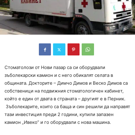
Стоматолози от Нови пазар са си оборудвали
зъболекарски камион и с него обикалят селата в
общината. Докторите – Димчо Димов и Веско Димов са
собственици на подвижния стоматологичен кабинет,
който е един от двата в страната – другият е в Перник.
Зъболекарите, които са баща и син решили да направят
тази инвестиция преди 2 години, купили запазен
камион „Ивеко” и го оборудвали с нова машина.