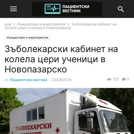
дом
Инициативи и мероприятия
Зъболекарски кабинет на
колела цери ученици в Новопазарско
Инициативи и мероприятия
Зъболекарски кабинет на
колела цери ученици в
Новопазарско
725
0
от
Пациентски вестник
-
23/08/2016