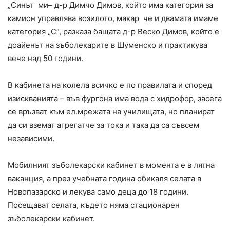
„Синът ми– д-р Димчо Димов, който има категория за
камион управлява возилото, макар че и двамата имаме
категория „С”, разказа бащата д-р Веско Димов, който е
доайенът на зъболекарите в Шуменско и практикува
вече над 50 години.
В кабинета на колела всичко е по правилата и според
изискванията – във фургона има вода с хидрофор, засега
се връзват към ел.мрежата на училищата, но планират
да си вземат агрегатче за тока и така да са съвсем
независими.
Мобилният зъболекарски кабинет в момента е в лятна
ваканция, а през учебната година обикаля селата в
Новопазарско и лекува само деца до 18 години.
Посещават селата, където няма стационарен
зъболекарски кабинет.