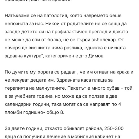
Натъкваме се на патология, която навремето беше
непозната за нас. Никой от родителите не се сеща да
заведе детето си на профилактичен преглед и докато
не може да спи от болка, не се търси зъболекар. От
овчаря до висшиста няма разлика, еднаква е ниската
здравна култура”, категоричен е д-р Димов.
По думите му, хората се радват , че им отиват на крака и
че лекуват децата им. Здравната каса плаща за
терапията на малчуганите. Пакетът е много хубав – той
е за учебната година, но може да се ползва в две
календарни години, така могат са се направят по 4
пломби годишно- общо 8.
За двете години, откакто обикалят района, 250-300
деца са получили лечение в мобилния кабинет на