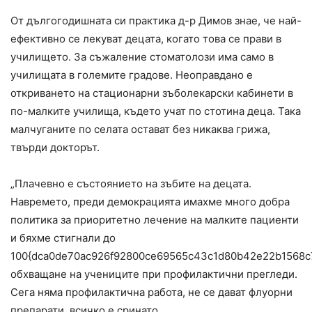
От дългогодишната си практика д-р Димов знае, че най-
ефективно се лекуват децата, когато това се прави в
училището. За съжаление стоматолози има само в
училищата в големите градове. Неоправдано е
откриването на стационарни зъболекарски кабинети в
по-малките училища, където учат по стотина деца. Така
малчуганите по селата остават без никаква грижа,
твърди докторът.
„Плачевно е състоянието на зъбите на децата.
Навремето, преди демокрацията имахме много добра
политика за приоритетно лечение на малките пациенти
и бяхме стигнали до
100{dca0de70ac926f92800ce69565c43c1d80b42e22b1568c
обхващане на учениците при профилактични прегледи.
Сега няма профилактична работа, не се дават флуорни
препарати, всичко е сринато.