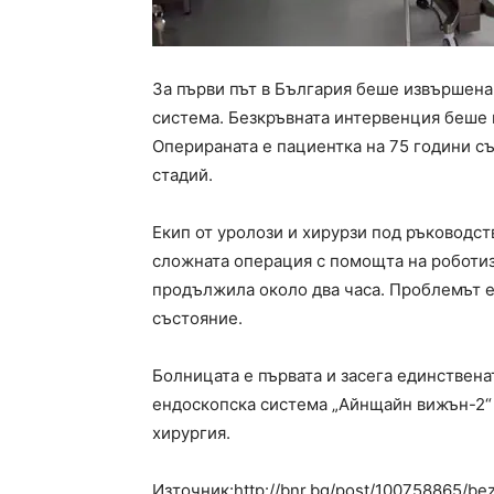
За първи път в България беше извършена
система. Безкръвната интервенция беше 
Оперираната е пациентка на 75 години с
стадий.
Екип от уролози и хирурзи под ръководст
сложната операция с помощта на роботиз
продължила около два часа. Проблемът е
състояние.
Болницата е първата и засега единственат
ендоскопска система „Айнщайн вижън-2“ 
хирургия.
Източник:http://bnr.bg/post/100758865/be