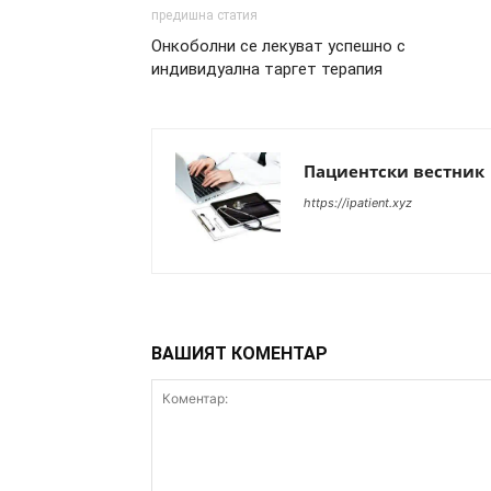
предишна статия
Oнкоболни се лекуват успешно с
индивидуална таргет терапия
Пациентски вестник
https://ipatient.xyz
ВАШИЯТ КОМЕНТАР