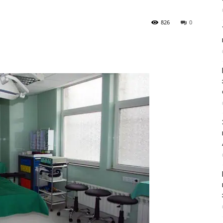
826
0