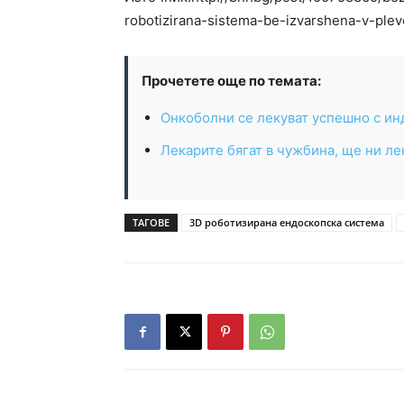
robotizirana-sistema-be-izvarshena-v-plev
Прочетете още по темата:
Oнкоболни се лекуват успешно с ин
Лекарите бягат в чужбина, ще ни л
ТАГОВЕ
3D роботизирана ендоскопска система