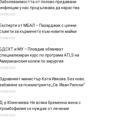
Заболеваемостта от полово предавани
инфекции у нас продължава да нараства
05/08/2026
Експерти от МБАЛ – Пазарджик с ценни
съвети за кърменето към новите майки
05/08/2026
БДСХТ и МУ – Пловдив обявяват
специализиран курс по програма ATLS на
Американския колеж по хирургия
05/08/2026
Здравният министър Катя Ивкова: Без ново
забавяне за психиатрията „Св. Иван Рилски“
05/08/2026
Д-р Юзекчиева: Не всяка бременна жена с
тромбофилия се нуждае от лечение
05/08/2026