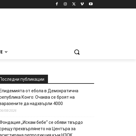
Е
Последни публикации
Епидемията от ебола в Демократична
република Конго: Очаква се броят на
заразените да надхвърли 4000
06/08/2026
Фондация „Искам бебе“ се обяви твърдо
срещу прехвърлянето на Центъра за
асистирана репродукция към НЗОК