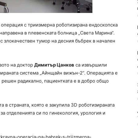
 операция с триизмерна роботизирана ендоскопска
направена в плевенската болница „Света Марина“.
ъс злокачествен тумор на десния бъбрек в начален
вото на доктор
Димитър Цанков
са извършили
ираната система „Айнщайн вижън-2“. Операцията е
 решен радикално, пациентката е в добро общо
а в страната, която е закупила 3D роботизираната
за отделенията си по гинекология, урология и
zkravna-operacia-na-babrek-s-triizmerna-