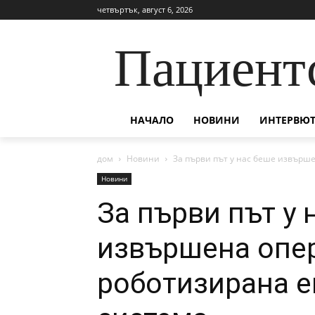
четвъртък, август 6, 2026
Пациент
НАЧАЛО
НОВИНИ
ИНТЕРВЮТ
дом
Новини
За първи път у нас беше извърше
Новини
За първи път у 
извършена опер
роботизирана 