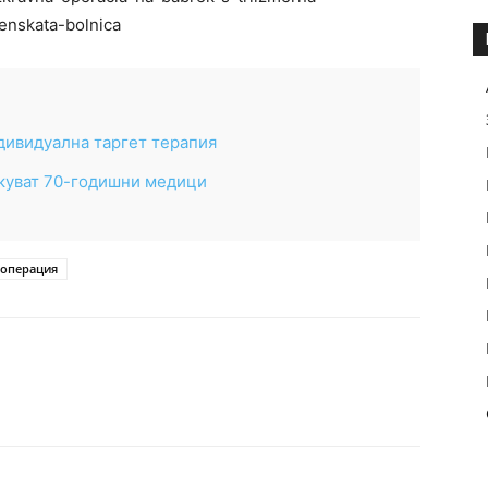
enskata-bolnica
дивидуална таргет терапия
екуват 70-годишни медици
операция