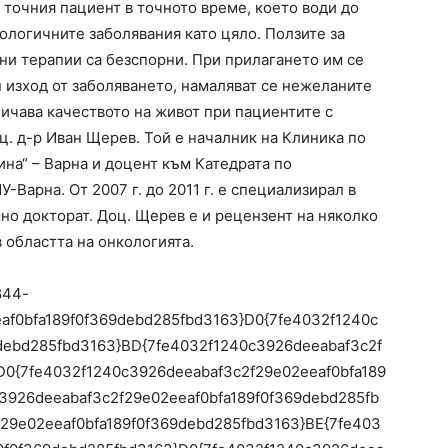
 точния пациент в точното време, което води до
ологичните заболявания като цяло. Ползите за
ни терапии са безспорни. При прилагането им се
 изход от заболяването, намаляват се нежеланите
ичава качеството на живот при пациентите с
ц. д-р Иван Щерев. Той е началник на Клиника по
на“ – Варна и доцент към Катедрата по
Варна. От 2007 г. до 2011 г. е специализирал в
но докторат. Доц. Щерев е и рецензент на няколко
областта на онкологията.
844-
af0bfa189f0f369debd285fbd3163}D0{7fe4032f1240c
debd285fbd3163}BD{7fe4032f1240c3926deeabaf3c2f
D0{7fe4032f1240c3926deeabaf3c2f29e02eeaf0bfa189
3926deeabaf3c2f29e02eeaf0bfa189f0f369debd285fb
29e02eeaf0bfa189f0f369debd285fbd3163}BE{7fe403