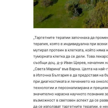
„Таргетните терапии започнаха да проме
терапия, която е индивидуална при всеки
мутирал протеин в клетката, който няма 
туморната клетка да се дели. Това лекар
съобщи доц. д-р Иван Щерев, началник 
„Света Марина“ във Варна. Целта на най
в Източна България е да предоставя на 
при диагностиката и лечението на онкол
технологии и персонализирана и прециз
значително нарасна научното познание з
възможност в световен аспект да се раз
да се използват таргетните терапии, е н