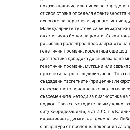
показва наличие или липса на определен 
от своя страна определя ефективността н
основата на персонализираната, индивид
Молекулярните тестове са вече задължит
онкологично болни пациенти. Освен това,
решаваща роля играе профилирането на т
генетични промени, коментира още доц.
диагностика доведоха до създаване на мн
генетични промени, мутации или свръхп
при всеки пациент индивидуално. Това с
създадени таргетните (прицелни) лекарс
съвременното лечение на онкологични з
съвременните методи за диагностика на 
подход. Това са методите на имунохисто
ситу хибридизацията, а от 2015 г. в Клин
иновативната дигитална технология. Лаб
с апаратура от последно поколение за о