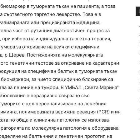
биомаркер в туморната тъкан на пациента, а това
а съответното таргетно лекарство. Това е в
уализираната или прецизираната медицина.
елна част от рутинния диагностичен процес за
 при избора на индивидуална таргетна терапия,
умора за откриване на всички специфични
 д-р Щерев. Постиженията на молекулярната
ого генетични тестове за откриване на характерни
родукция на специфичен белтък в туморната тъкан
а биомаркери, за чието специфично блокиране са
тва за лечение на тумори. В УМБАЛ „Света Марина“
аболявания е неразривно свързано със
туморите с цел персонализиране на лечебния
химията, полимеразната верижна реакция (PCR) и ин
иката по обща и клинична патология се използва
ораторията по молекулярна патология е оборудвана
пределяне на белтъчния и генетичен прототип на