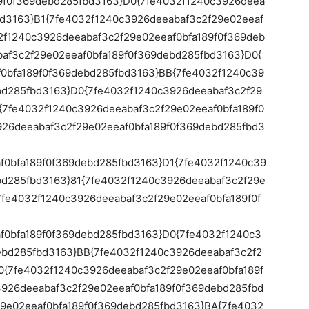
9f0f369debd285fbd3163}D0{7fe4032f1240c3926deea
bd3163}B1{7fe4032f1240c3926deeabaf3c2f29e02eeaf
2f1240c3926deeabaf3c2f29e02eeaf0bfa189f0f369deb
af3c2f29e02eeaf0bfa189f0f369debd285fbd3163}D0{
0bfa189f0f369debd285fbd3163}BB{7fe4032f1240c39
bd285fbd3163}D0{7fe4032f1240c3926deeabaf3c2f29
{7fe4032f1240c3926deeabaf3c2f29e02eeaf0bfa189f0
26deeabaf3c2f29e02eeaf0bfa189f0f369debd285fbd3
f0bfa189f0f369debd285fbd3163}D1{7fe4032f1240c39
bd285fbd3163}81{7fe4032f1240c3926deeabaf3c2f29e
7fe4032f1240c3926deeabaf3c2f29e02eeaf0bfa189f0f
f0bfa189f0f369debd285fbd3163}D0{7fe4032f1240c3
ebd285fbd3163}BB{7fe4032f1240c3926deeabaf3c2f2
0{7fe4032f1240c3926deeabaf3c2f29e02eeaf0bfa189f
926deeabaf3c2f29e02eeaf0bfa189f0f369debd285fbd
9e02eeaf0bfa189f0f369debd285fbd3163}BA{7fe4032