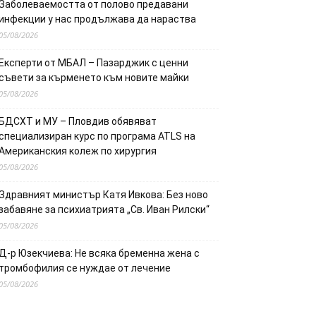
Заболеваемостта от полово предавани
инфекции у нас продължава да нараства
05/08/2026
Експерти от МБАЛ – Пазарджик с ценни
съвети за кърменето към новите майки
05/08/2026
БДСХТ и МУ – Пловдив обявяват
специализиран курс по програма ATLS на
Американския колеж по хирургия
05/08/2026
Здравният министър Катя Ивкова: Без ново
забавяне за психиатрията „Св. Иван Рилски“
05/08/2026
Д-р Юзекчиева: Не всяка бременна жена с
тромбофилия се нуждае от лечение
05/08/2026