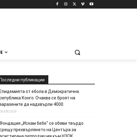
Е
Последни публикации
Епидемията от ебола в Демократична
република Конго: Очаква се броят на
заразените да надхвърли 4000
06/08/2026
Фондация „Искам бебе“ се обяви твърдо
срещу прехвърлянето на Центъра за
асистирана репродукция към НЗОК