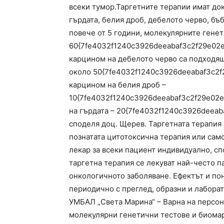
всеки тумор.Таргетните терапии имат до
гърдата, белия дроб, дебелото черво, бъ
повече от 5 години, молекулярните генет
60{7fe4032f1240c3926deeabaf3c2f29e02ee
карцином на дебелото черво са подходящ
около 50{7fe4032f1240c3926deeabaf3c2f
карцином на белия дроб –
10{7fe4032f1240c3926deeabaf3c2f29e02ee
на гърдата – 20{7fe4032f1240c3926deeab
споделя доц. Щерев. Таргетната терапия
познатата цитотоксична терапия или сам
лекар за всеки пациент индивидуално, сп
таргетна терапия се лекуват най-често п
онкологичното заболяване. Ефектът и по
периодично с преглед, образни и лаборат
УМБАЛ „Света Марина“ – Варна на персо
молекулярни генетични тестове и биомарк