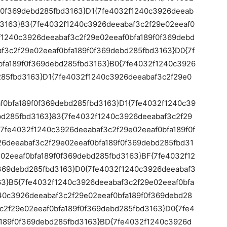
f0f369debd285fbd3163}D1{7fe4032f1240c3926deeab
d3163}83{7fe4032f1240c3926deeabaf3c2f29e02eeaf0
f1240c3926deeabaf3c2f29e02eeaf0bfa189f0f369debd
f3c2f29e02eeaf0bfa189f0f369debd285fbd3163}D0{7f
bfa189f0f369debd285fbd3163}B0{7fe4032f1240c3926
285fbd3163}D1{7fe4032f1240c3926deeabaf3c2f29e0
f0bfa189f0f369debd285fbd3163}D1{7fe4032f1240c39
bd285fbd3163}83{7fe4032f1240c3926deeabaf3c2f29
{7fe4032f1240c3926deeabaf3c2f29e02eeaf0bfa189f0f
6deeabaf3c2f29e02eeaf0bfa189f0f369debd285fbd31
02eeaf0bfa189f0f369debd285fbd3163}BF{7fe4032f12
f369debd285fbd3163}D0{7fe4032f1240c3926deeabaf3
63}B5{7fe4032f1240c3926deeabaf3c2f29e02eeaf0bfa
40c3926deeabaf3c2f29e02eeaf0bfa189f0f369debd28
c2f29e02eeaf0bfa189f0f369debd285fbd3163}D0{7fe4
a189f0f369debd285fbd3163}BD{7fe4032f1240c3926d