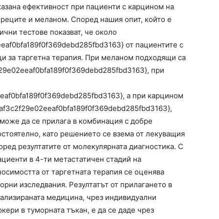
казана ефективност при пациенти с карцином на
бреците и меланом. Според нашия опит, който е
ични тестове показват, че около
af0bfa189f0f369debd285fbd3163} от пациентите с
и за таргетна терапия. При меланом подходящи са
29e02eeaf0bfa189f0f369debd285fbd3163}, при
af0bfa189f0f369debd285fbd3163}, а при карцином
af3c2f29e02eeaf0bfa189f0f369debd285fbd3163},
 може да се прилага в комбинация с добре
остоятелно, като решението се взема от лекуващия
оред резултатите от молекулярната диагностика. С
ациенти в 4-ти метастатичен стадий на
носимостта от таргетната терапия се оценява
орни изследвания. Резултатът от прилагането в
нализираната медицина, чрез индивидуални
ери в туморната тъкан, е да се даде чрез