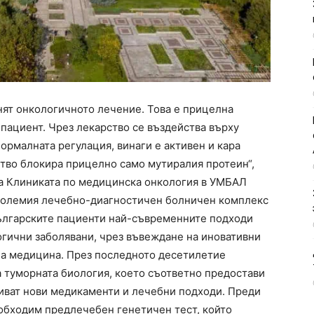
нят онкологичното лечение. Това е прицелна
 пациент. Чрез лекарство се въздейства върху
нормалната регулация, винаги е активен и кара
ство блокира прицелно само мутиралия протеин“,
на Клиниката по медицинска онкология в УМБАЛ
-големия лечебно-диагностичен болничен комплекс
българските пациенти най-съвременните подходи
огични заболявани, чрез въвеждане на иновативни
на медицина. През последното десетилетие
а туморната биология, което съответно предостави
виват нови медикаменти и лечебни подходи. Преди
еобходим предлечебен генетичен тест, който