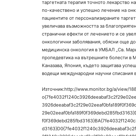
таргетната терапия точното лекарство на
по-качествено и успешно лечение на онк
пациентите от персонализираните таргет
увеличава възможността за благоприятен
странични ефекти от лечението и се увел
онкологични заболявания, обясни още до
медицинска онкология в УМБАЛ „Св. Мари
пропедевтика на вътрешните болести в МУ-
Каназава, Япония, където защитава успеш
водещи международни научни списания в 
Източник:http://www.monitor.bg/a/view/18
o{7fe4032f1240c3926deeabaf3c2f29e02ee
3926deeabaf3c2f29e02eeaf0bfa189f0f369
29e02eeaf0bfa189f0f369debd285fbd3163}
f0f369debd285fbd3163}BA{7fe4032f1240c
d3163}D0{7fe4032f1240c3926deeabaf3c2f