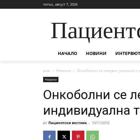
петък, август 7, 2026
Пациент
НАЧАЛО
НОВИНИ
ИНТЕРВЮТ
дом
Новини
Oнкоболни се лекуват успешно с
Новини
Oнкоболни се л
индивидуална т
от
Пациентски вестник
-
10/11/2016