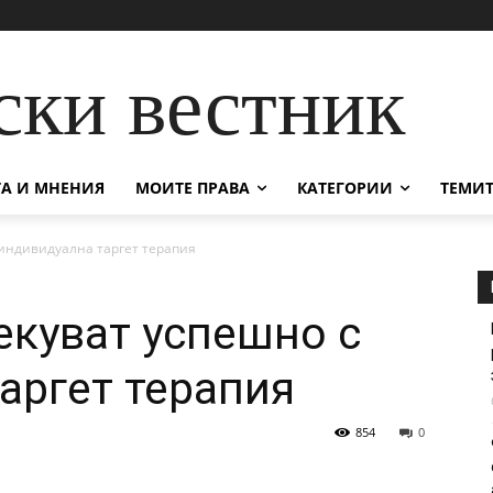
ски вестник
А И МНЕНИЯ
МОИТЕ ПРАВА
КАТЕГОРИИ
ТЕМИТ
 индивидуална таргет терапия
екуват успешно с
аргет терапия
854
0