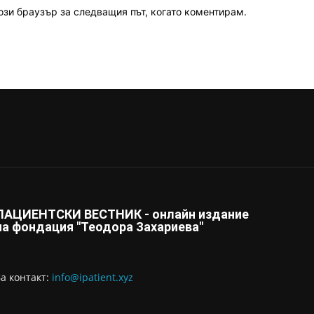
ози браузър за следващия път, когато коментирам.
ПАЦИЕНТСКИ ВЕСТНИК - онлайн издание
на фондация "Теодора Захариева"
За контaкт:
info@ipatient.xyz