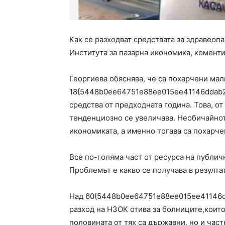
Как се разходват средствата за здравеопа
Института за пазарна икономика, комент
Георгиева обяснява, че са похарчени мал
18{5448b0ee64751e88ee015ee41146ddab2
средства от предходната година. Това, от
тенденциозно се увеличава. Необичайното
икономиката, а именно тогава са похарче
Все по-голяма част от ресурса на публич
Проблемът е какво се получава в резултат
Над 60{5448b0ee64751e88ee015ee41146d
разход на НЗОК отива за болниците,които
половината от тях са държавни, но и час