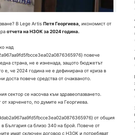
зване? В Lege Artis
Петя Георгиева,
икономист от
ира
отчета на НЗОК за 2024 година.
ко над
a967aa9fd5fbcce3ea02a0876365976} повече
 една страна, не е изненада, защото бюджетът
 е, че 2024 година не е дефинирана от криза в
ни доста повече средства от очакваното.
ния сектор се насочва към здравеопазването.
 от харченето, по думите на Георгиева.
dab2a967aa9fd5fbcce3ea02a0876365976} от общия
 в България са близо 340 на брой. Повече от
тните имат сключен договор с НЗОК и потребяват