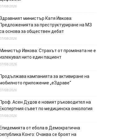
07/08/2026
Здравният министър Катя Ивкова:
Предложенията за преструктуриране на МЗ
са основа за обществен дебат
07/08/2026
Министър Ивкова: Страхът от промяната не е
излекувал нито един пациент
07/08/2026
Продължава кампанията за активиране на
мобилното приложение „еЗдраве“
07/08/2026
Проф. Асен Дудов е новият ръководител на
Експертния съвет по медицинска онкология
07/08/2026
Епидемията от ебола в Демократична
република Конго: Очаква се броят на