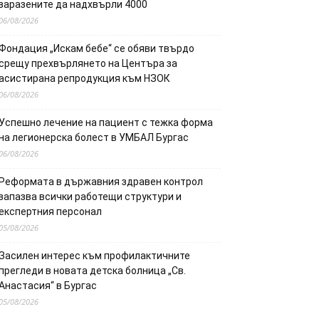
заразените да надхвърли 4000
06/08/2026
Фондация „Искам бебе“ се обяви твърдо
срещу прехвърлянето на Центъра за
асистирана репродукция към НЗОК
06/08/2026
Успешно лечение на пациент с тежка форма
на легионерска болест в УМБАЛ Бургас
06/08/2026
Реформата в държавния здравен контрол
запазва всички работещи структури и
експертния персонал
05/08/2026
Засилен интерес към профилактичните
прегледи в новата детска болница „Св.
Анастасия“ в Бургас
05/08/2026