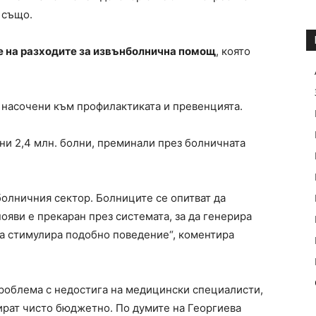
 също.
е на разходите за извънболнична помощ
, която
т насочени към профилактиката и превенцията.
ни 2,4 млн. болни, преминали през болничната
болничния сектор. Болниците се опитват да
появи е прекаран през системата, за да генерира
да стимулира подобно поведение“, коментира
роблема с недостига на медицински специалисти,
зират чисто бюджетно. По думите на Георгиева