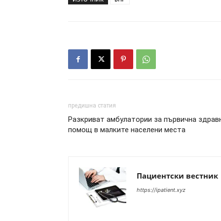
предишна статия
Разкриват амбулатории за първична здрав
помощ в малките населени места
Пациентски вестник
https://ipatient.xyz