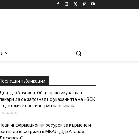
Е
Последни публикации
Доц. д-р Узунова: Общопрактикуващите
лекари да се запознаят с указанията на НЗОК
за детските противогрипни ваксини
07/08/2026
Нови информационни ресурси за кърмене и
ранни детски грижи в МБАЛ „Д-р Атанас
Дафовски“