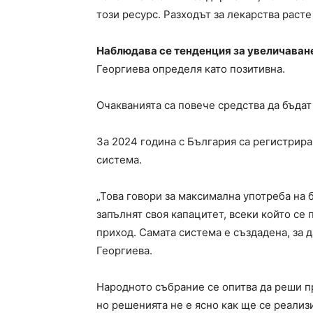
този ресурс. Разходът за лекарства расте
Наблюдава се тенденция за увеличаван
Георгиева определя като позитивна.
Очакванията са повече средства да бъда
За 2024 година с България са регистрира
система.
„Това говори за максимална употреба на 
запълнят своя капацитет, всеки който се 
приход. Самата система е създадена, за 
Георгиева.
Народното събрание се опитва да реши п
но решенията не е ясно как ще се реали