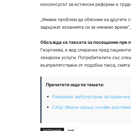
консенсусът за истински реформи е труд
„Имаме проблем да обясним на другите ст
задържат исканията си за някакво време“, 
Обсъжда се таксата за посещение при л
Георгиева, е вид спирачка пред пациенти
лекарски услуги. Потребителите със спе
възпрепятствани от подобна такса, смята
Прочетете още по темата:
Разкриват амбулатории за първична
САЩ: Мерки срещу онлайн рекламит
ИЗТОЧНИК
БНР