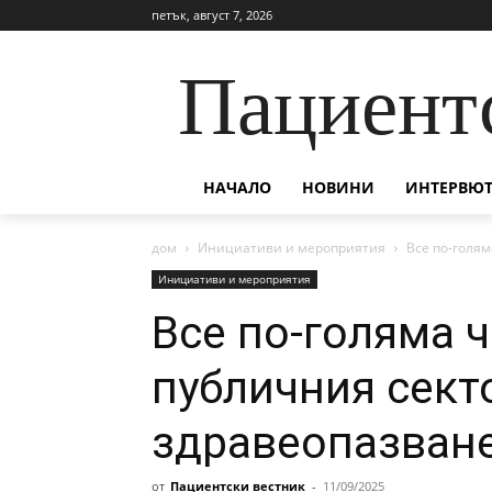
петък, август 7, 2026
Пациент
НАЧАЛО
НОВИНИ
ИНТЕРВЮТ
дом
Инициативи и мероприятия
Все по-голям
Инициативи и мероприятия
Все по-голяма ч
публичния сект
здравеопазван
от
Пациентски вестник
-
11/09/2025