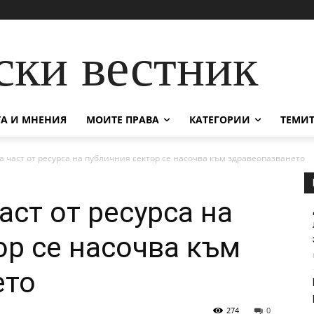
ски вестник
А И МНЕНИЯ
МОИТЕ ПРАВА
КАТЕГОРИИ
ТЕМИТ
а част от ресурса на публичния сектор се насочва към здравеопазването
аст от ресурса на
ор се насочва към
ето
274
0