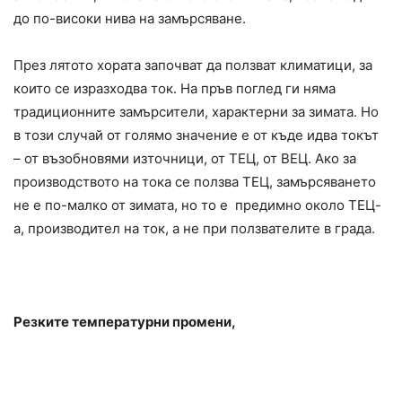
до по-високи нива на замърсяване.
През лятото хората започват да ползват климатици, за
които се изразходва ток. На пръв поглед ги няма
традиционните замърсители, характерни за зимата. Но
в този случай от голямо значение е от къде идва токът
– от възобновями източници, от ТЕЦ, от ВЕЦ. Ако за
производството на тока се ползва ТЕЦ, замърсяването
не е по-малко от зимата, но то е предимно около ТЕЦ-
а, производител на ток, а не при ползвателите в града.
Резките температурни промени,