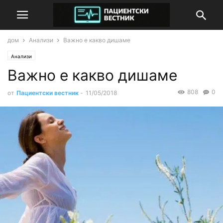
дом
Анализи
Важно е какво дишаме
Анализи
Важно е какво дишаме
808
0
от
Пациентски вестник
-
11/05/2018