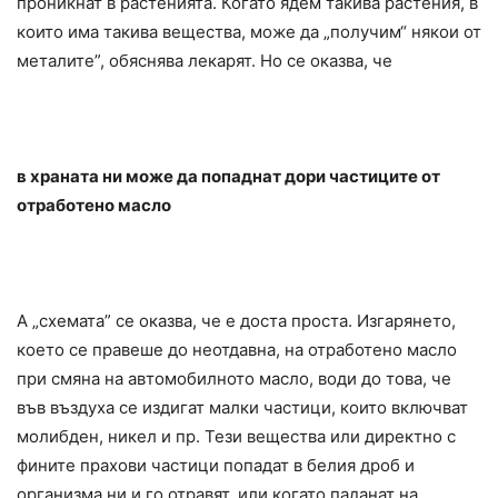
проникнат в растенията. Когато ядем такива растения, в
които има такива вещества, може да „получим“ някои от
металите”, обяснява лекарят. Но се оказва, че
в храната ни може да попаднат дори частиците от
отработено масло
А „схемата” се оказва, че е доста проста. Изгарянето,
което се правеше до неотдавна, на отработено масло
при смяна на автомобилното масло, води до това, че
във въздуха се издигат малки частици, които включват
молибден, никел и пр. Тези вещества или директно с
фините прахови частици попадат в белия дроб и
организма ни и го отравят, или когато паданат на