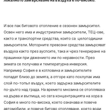
локалното замърсяване на въздуха е по-високо.
И все пак битовото отопление е сезонен замърсител.
Освен него има и индустриални замърсители, ТЕЦ-ове,
както и транспортни средства, които са целогодишни
замърсители. Моторните превозни средства замърсяват
въздуха както през ауспсите, така и чрез генериране на
прашинки при двжението им по неравности. През
зимата се получава и температурна инверсия.
Например София е в котловина и замърсителите
попадат близо до земята, а отгоре като похлупак има
слой по-топъл въздух, което задържа замърсителите
по-дълго над града. На времето мнозина се отопляваха
на дърва и въглища, но сега концентрацията на хора в
София е много по-висока, което означава и повече
автомобили, и повече битово отопляване, което води