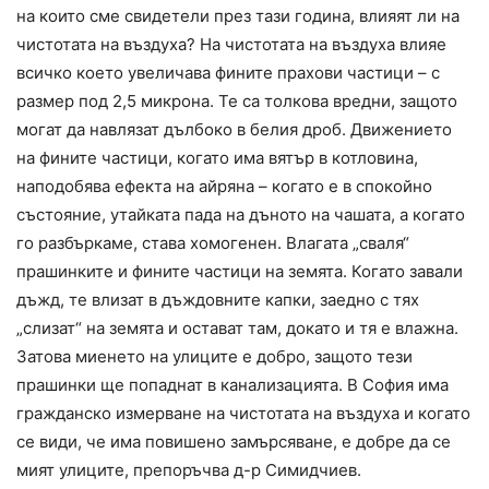
на които сме свидетели през тази година, влияят ли на
чистотата на въздуха? На чистотата на въздуха влияе
всичко което увеличава фините прахови частици – с
размер под 2,5 микрона. Те са толкова вредни, защото
могат да навлязат дълбоко в белия дроб. Движението
на фините частици, когато има вятър в котловина,
наподобява ефекта на айряна – когато е в спокойно
състояние, утайката пада на дъното на чашата, а когато
го разбъркаме, става хомогенен. Влагата „сваля“
прашинките и фините частици на земята. Когато завали
дъжд, те влизат в дъждовните капки, заедно с тях
„слизат“ на земята и остават там, докато и тя е влажна.
Затова миенето на улиците е добро, защото тези
прашинки ще попаднат в канализацията. В София има
гражданско измерване на чистотата на въздуха и когато
се види, че има повишено замърсяване, е добре да се
мият улиците, препоръчва д-р Симидчиев.