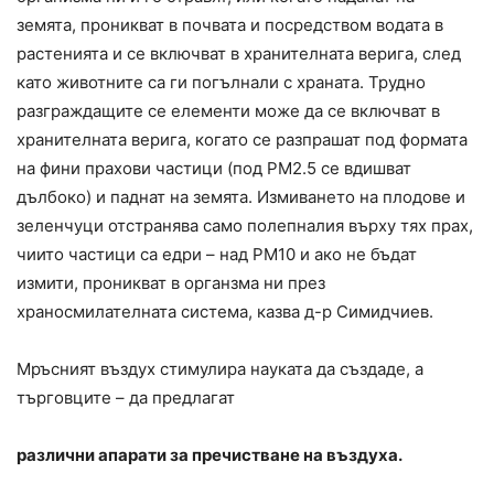
земята, проникват в почвата и посредством водата в
растенията и се включват в хранителната верига, след
като животните са ги погълнали с храната. Трудно
разграждащите се елементи може да се включват в
хранителната верига, когато се разпрашат под формата
на фини прахови частици (под РМ2.5 се вдишват
дълбоко) и паднат на земята. Измиването на плодове и
зеленчуци отстранява само полепналия върху тях прах,
чиито частици са едри – над РМ10 и ако не бъдат
измити, проникват в органзма ни през
храносмилателната система, казва д-р Симидчиев.
Мръсният въздух стимулира науката да създаде, а
търговците – да предлагат
различни апарати за пречистване на въздуха.