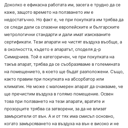
Доколко е ефикасна работата им, засега е трудно да се
каже, защото времето на ползването им е
недостатъчно. Но факт е, че при покупката им трябва да
се следи дали са спазени европейските и българските
метрологични стандарти и дали имат изискваните
сертификати. Тези апарати не чистят въздуха въобще, а
в околността, където е апаратът, споделя д-р
Симидчиев. Той е категоричен, че при покупката на
такъв апарат, трябва да се съобразяваме в големината
на помещението, в което ще бъдат разположени. Също,
както правим при покупката на абсорбатор или
климатик. Не може с маломерен апарат да очакваме, че
ще пречистим въздуха в голямо помещение. Освен
това при ползването на тези апарати, вратите и
прозорците трябва са затворени, за да не влизат
замърсители от вън. А и от тях има смисъл основно,
когато замърсяването на въздуха на вън е високо и не