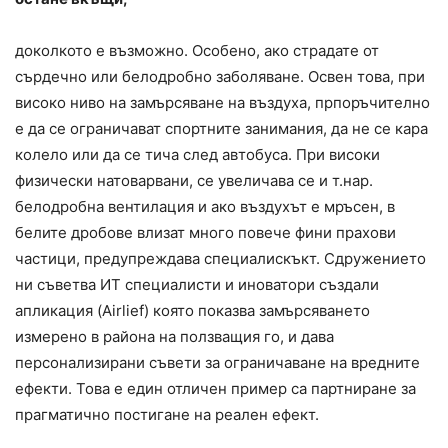
доколкото е възможно. Особено, ако страдате от
сърдечно или белодробно заболяване. Освен това, при
високо ниво на замърсяване на въздуха, прпоръчително
е да се ограничават спортните занимания, да не се кара
колело или да се тича след автобуса. При високи
физически натоварвани, се увеличава се и т.нар.
белодробна вентилация и ако въздухът е мръсен, в
белите дробове влизат много повече фини прахови
частици, предупреждава специалискъкт. Сдружението
ни съветва ИТ специалисти и иноватори създали
апликация (Airlief) която показва замърсяването
измерено в района на ползващия го, и дава
персонализирани съвети за ограничаване на вредните
ефекти. Това е един отличен пример са партниране за
прагматично постигане на реален ефект.