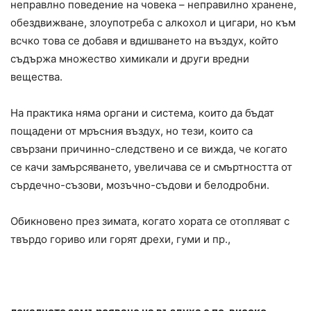
неправлно поведение на човека – неправилно хранене,
обездвижване, злоупотреба с алкохол и цигари, но към
всчко това се добавя и вдишването на въздух, който
съдържа множество химикали и други вредни
вещества.
На практика няма органи и система, които да бъдат
пощадени от мръсния въздух, но тези, които са
свързани причинно-следствено и се вижда, че когато
се качи замърсяването, увеличава се и смъртността от
сърдечно-съзови, мозъчно-съдови и белодробни.
Обикновено прeз зимата, когато хората се отопляват с
твърдо гориво или горят дрехи, гуми и пр.,