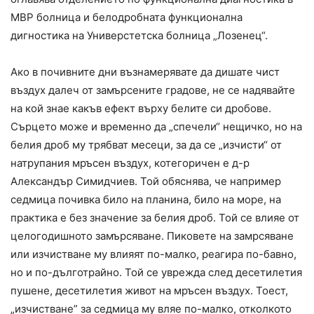
МВР болница и белодробната функционална
дигностика на Универстетска болница „Лозенец“.
Ако в почивните дни възнамерявате да дишате чист
въздух далеч от замърсените градове, не се надявайте
на кой знае какъв ефект върху белите си дробове.
Сърцето може и временно да „спечели“ нещичко, но на
белия дроб му трябват месеци, за да се „изчисти“ от
натрупания мръсен въздух, котегоричен е д-р
Александър Симидчиев. Той обяснява, че например
седмица почивка било на планина, било на море, на
практика е без значение за белия дроб. Той се влияе от
целогодишното замърсяване. Пиковете на замрсяване
или изчистване му влияят по-малко, реагира по-бавно,
но и по-дълготрайно. Той се уврежда след десетилетия
пушене, десетилетия живот на мръсен въздух. Тоест,
„изчистване” за седмица му вляе по-малко, отколкото