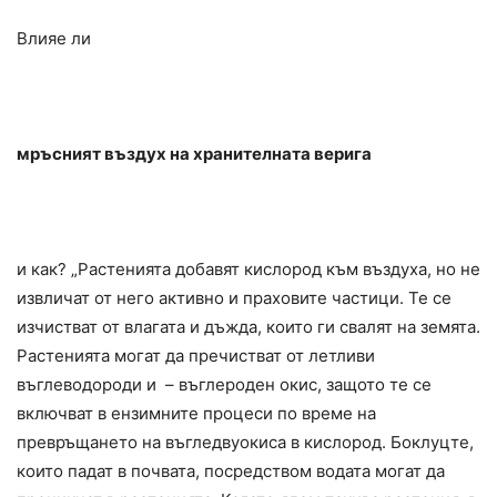
Влияе ли
мръсният въздух на хранителната верига
и как? „Растенията добавят кислород към въздуха, но не
извличат от него активно и праховите частици. Те се
изчистват от влагата и дъжда, които ги свалят на земята.
Растенията могат да пречистват от летливи
въглеводороди и – въглероден окис, защото те се
включват в ензимните процеси по време на
превръщането на въгледвуокиса в кислород. Боклуцте,
които падат в почвата, посредством водата могат да