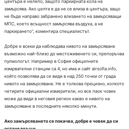
центъра е нелепо, защото паркирната кола на
замърсява. Ако целта е да не се влиза в центъра, защо
не бъде направо забранено влизането на замърсяващи
МПС, което всъщност замърсява въздуха, а не
паркирането”, коментира специалистът.
Добре е всеки да наблюдава нивото на замърсяване
възможно най-близо до местоживенето си, препоръчва
пулмологът. Например в София официлните
измрвателни станции са 4, но има и сайт airsofia.info,
който позволява да се види в над 250 точки от града
нивото на замърсяване. Не е толкова прецизно, колкото
четирите официални измерители, но все паок човек
може да види в неговия регион какво е нивото на
замърсяване в последните няколко минути.
Ако замърсяването се покачва, добре е човек да си
остане вкъщи,