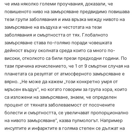
че има няколко големи проучвания, доказали, че
повишеното ниво на замърсяване предвидимо повишава
тези групи заболявания и има връзка между нивото на
замърсяване на въздуха и честотата на тези
заболявания и смъртността от тях. Глобалното
замърсяване става по-голямо поради човешката
дейност върху околната среда които са много по-
високи, отколкото са били прези предходни години. По
тази причина изчислението, че 1 от 9 смъртни случая на
планетата са резултат от атмосферното замърсяване е
вярно. „Не може да кажем „този конкретно умря от
мръсен въздух“, но когато говорим за група хора, които
са изложени на замърсяване, знаем, че определен
процент от тяхната заболеваемост от посочените
болести и смъртността, се увеличават пропорционално
на нивото замърсяване”, казва пулмологът. Например
инсултите и инфарктите в голяма степен се дължат на