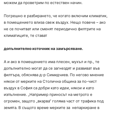
можем да проветрим по естествен начин.
Погрешно е разбирането, че когато включим климатик,
в помещението влиза свеж въздух. Нещо повече – ако
не се почитват или сменят периодично филтрите на
климатиците, те стават
допълнително източник на замърсяване.
А и ако в помещението има плесен, мухъл и пр., те
допълнително могат да се загнездят и развиват във
филтъра, обяснява д-р Симидчиев. По негово мнение
някои от мерките на Столична община за по-чист
въздух в София са добри като идеи, някои и като
изпълнение. „Например приносът на метрото е
огромен, защото „вкарва“ голяма част от трафика под
земята. В същото време мерките за непаркиране в