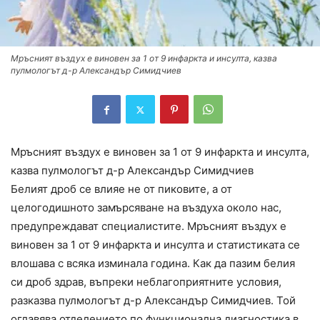
Мръсният въздух е виновен за 1 от 9 инфаркта и инсулта, казва
пулмологът д-р Александър Симидчиев
Мръсният въздух е виновен за 1 от 9 инфаркта и инсулта,
казва пулмологът д-р Александър Симидчиев
Белият дроб се влияе не от пиковите, а от
целогодишното замърсяване на въздуха около нас,
предупреждават специалистите. Мръсният въздух е
виновен за 1 от 9 инфаркта и инсулта и статистиката се
влошава с всяка изминала година. Как да пазим белия
си дроб здрав, въпреки неблагоприятните условия,
разказва пулмологът д-р Александър Симидчиев. Той
оглавява отделението по функционална диагностика в