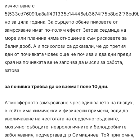
изчистване с
5{533cd7609fba8aff491335c14446eb3674f75b8bd2f76bd9
но за цяла година. За сърцето обаче пиковете от
замрсяване имат по-голям ефект. Затова седмица на
море или планина няма отношение към рисковете за
белия дроб. А и психолози са доказали, че до третия
ден от почивката човек още не почива и два дни преди
края на почивката вече започва да мисли за работа,
затова
за почивка трябва да се вземат поне 10 дни.
Атмосферното замърсяване чрез вдишването на въздух,
в който има химически и физически примеси, води до
увеличаване на честотата на сърдечно-съдовите,
мозъчно-събодите, неврологичните и белодробните
заболявания, подчертава д-р Симидчиев. Той припомня,