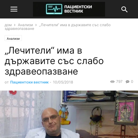
дом
Анализи
„Лечители“ има в държавите със слабо
здравеопазване
Анализи
„Лечители“ има в
държавите със слабо
здравеопазване
797
0
от
Пациентски вестник
-
10/05/2018