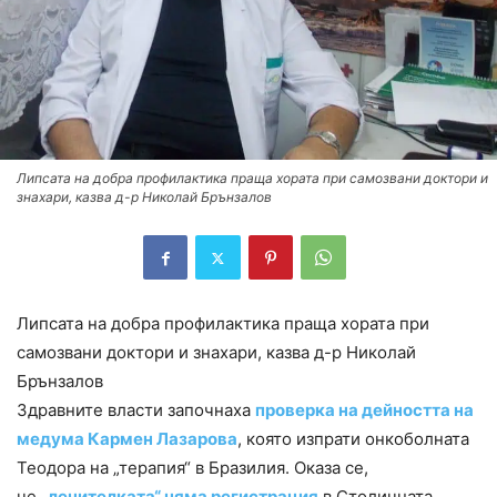
Липсата на добра профилактика праща хората при самозвани доктори и
знахари, казва д-р Николай Брънзалов
Липсата на добра профилактика праща хората при
самозвани доктори и знахари, казва д-р Николай
Брънзалов
Здравните власти започнаха
проверка на дейността на
медума Кармен Лазарова
, която изпрати онкоболната
Теодора на „терапия“ в Бразилия. Оказа се,
че
„лечителката“ няма регистрация
в Столичната