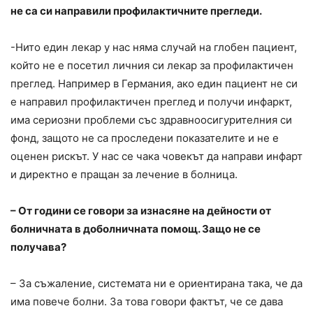
не са си направили профилактичните прегледи.
-Нито един лекар у нас няма случай на глобен пациент,
който не е посетил личния си лекар за профилактичен
преглед. Например в Германия, ако един пациент не си
е направил профилактичен преглед и получи инфаркт,
има сериозни проблеми със здравноосигурителния си
фонд, защото не са проследени показателите и не е
оценен рискът. У нас се чака човекът да направи инфарт
и директно е пращан за лечение в болница.
– От години се говори за изнасяне на дейности от
болничната в доболничната помощ. Защо не се
получава?
– За съжаление, системата ни е ориентирана така, че да
има повече болни. За това говори фактът, че се дава