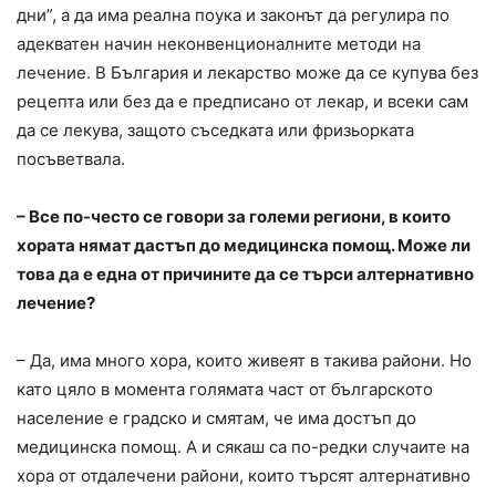
дни”, а да има реална поука и законът да регулира по
адекватен начин неконвенционалните методи на
лечение. В България и лекарство може да се купува без
рецепта или без да е предписано от лекар, и всеки сам
да се лекува, защото съседката или фризьорката
посъветвала.
– Все по-често се говори за големи региони, в които
хората нямат дастъп до медицинска помощ. Може ли
това да е една от причините да се търси алтернативно
лечение?
– Да, има много хора, които живеят в такива райони. Но
като цяло в момента голямата част от българското
население е градско и смятам, че има достъп до
медицинска помощ. А и сякаш са по-редки случаите на
хора от отдалечени райони, които търсят алтернативно