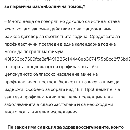
за първична извънболнична помощ?
– Много неща се говорят, но доколко са истина, става
ясно, когато започне действието на Националния
рамков договор за съответната година. Средствата за
профилактични прегледи в една календарна година
може да покрият максимум
40{533cd7609fba8aff491335c14446eb3674f75b8bd2f76bd
от хората, подлежащи на профилактика. Ако
целокупното българско население мине на
профилактичен преглед, бюджетът на касата няма да
издържи. Особено за хората над 18 г. Проблемът е, че
зад тези профилактични прегледи превенцията на
заболяванията е слабо застъпена и са необходими
много допълнителни изследвания.
– По закон има санкция за здравноосигурените, които