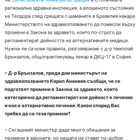
регионална здравна инспекция, а влошеното състояние
на Теодора след срещата с шаманите в Бразилия накара
Министерството на здравеопазването да помисли върху
промени в Закона за здравето, които по-строго да
регламентират дейността на алтернативните медици.
Нужни ли са нови правила, разговярахме с д-р Николай
Брънзалов, общопрактикуващ лекар в ДКЦ-17 в София.
– Д-р Брънзалов, преди дни министърът на
здравеопазването Кирил Ананиев съобщи, че се
подготвят промени в Закона за здравето, които
категорично да регламентират коя дейност е лечение
и коя е алтернативно лечение. Какви според Вас
трябва да са тези промени?
– Сегашният министър даде много обещания за
промени в законите, но нещата не стават по-добри.