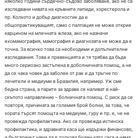
няколко години сърдечно-съдово заболяване, ако не са
изследвани нивата на кръвните липиди, хорестерола и
пр. Колкото и добър диагностик да е
общопрактикуващият, само с палпация не може открие
карцином на млечната жлеза, ако не назначи
ехомамография, мамография и диагнозата не може да е
точна. За всичко това са необходими и допълнителни
изследвания. Това е превенцията и тя трябва да бъде
много сериозно застъпена в доболничната помощ, а не
да се чака човек да заболее от рак и да тръгне по
лечители и медиуми в Бразилия, например. Уж сме
бедна страна, а парите за здраве се наливат в най-
скъпото направление – болничната помощ. С риск да се
повторя, причината за големия брой болни, за това, че
хората търсят помощта на медиуми, гуру и пр. е, че не
провежда профилактика. Ако се провежда истинска
профилактика, и здравната каса ще издържи финансово,
и българинът няма да е толкова болен като сега и няма