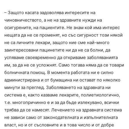
– Защото касата задоволява интересите на
чиновничеството, а не на здравните нужди на
осигурените, на пациентите. Не знам кой има интерес
нещата да не се променят, но със сигурност този някой
не са личните лекари, защото ние сме най-много
заинтересовани пацинетите ни да не са болни, да
успяваме своевременно да откриваме заболяванията
им, за да не се усложнят. Само тогава няма да се товари
болничната помощ. В момента работата ни е силно
администрирана и от бумащина ни остават по няколко
минути за преглед. Заболяването на здравната ни
система е, както казваме лекарите, полиетиологично,
т.е. многопричинно е и за да бъде излекувано, всички
трябва да се намесят. Лечението на здравната система
не зависи само от законодателната и изпълнителната
власт, но и от съсловните и в това число и от добре