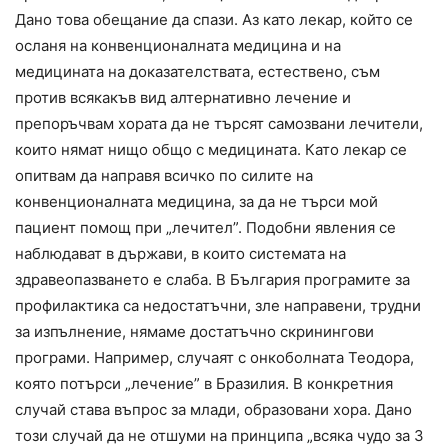
Дано това обещание да спази. Аз като лекар, който се
осланя на конвенционалната медицина и на
медицината на доказателствата, естествено, съм
против всякакъв вид алтернативно лечение и
препоръчвам хората да не търсят самозвани лечители,
които нямат нищо общо с медицината. Като лекар се
опитвам да направя всичко по силите на
конвенционалната медицина, за да не търси мой
пациент помощ при „лечител”. Подобни явления се
наблюдават в държави, в които системата на
здравеопазването е слаба. В България програмите за
профилактика са недостатъчни, зле направени, трудни
за изпълнение, нямаме достатъчно скринингови
програми. Например, случаят с онкоболната Теодора,
която потърси „лечение” в Бразилия. В конкретния
случай става въпрос за млади, образовани хора. Дано
този случай да не отшуми на принципа „всяка чудо за 3