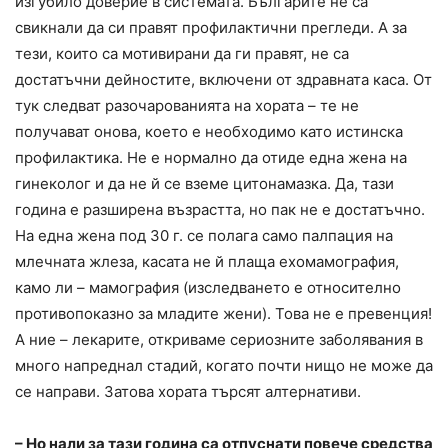
изгубило доверие в системата. Българите не са
свикнали да си правят профилактични прегледи. А за
тези, които са мотивирани да ги правят, не са
достатъчни дейностите, включени от здравната каса. От
тук следват разочарованията на хората – те не
получават онова, което е необходимо като истинска
профилактика. Не е нормално да отиде една жена на
гинеколог и да не й се вземе цитонамазка. Да, тази
година е разширена възрастта, но пак не е достатъчно.
На една жена под 30 г. се полага само палпация на
млечната жлеза, касата не й плаща ехомамография,
камо ли – мамография (изследването е относително
противопоказно за младите жени). Това не е превенция!
А ние – лекарите, откриваме сериозните заболявания в
много напреднал стадий, когато почти нищо не може да
се направи. Затова хората търсят алтернативи.
– Но нали за тази година са отпуснати повече средства