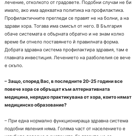
лечение, отколкото от градовете. Подобни случаи не би
имало, ако има адекватна политика на профилактика.
Профилактичните прегледи се правят не на болни, а на
здрави хора. Тогава има смисъл от него. В България
обаче системата е обърната обратно и не знам колко
време би отнело поставянето й правилната форма.
Добрата здравна система профилактира здравия, там е
главната инвестиция. Лечението на разболелия се вече
е скъпо.
– Защо, според Вас, в последните 20-25 години все
повече хора се обръщат към алтернативната
медицина, нерядко практикувана от хора, които нямат
медицинско образование?
– При една нормално функционираща здравна система
подобни явления няма. Голяма част от населението е