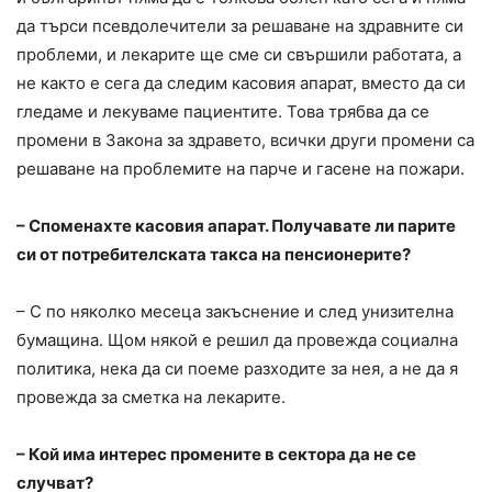
да търси псевдолечители за решаване на здравните си
проблеми, и лекарите ще сме си свършили работата, а
не както е сега да следим касовия апарат, вместо да си
гледаме и лекуваме пациентите. Това трябва да се
промени в Закона за здравето, всички други промени са
решаване на проблемите на парче и гасене на пожари.
– Споменахте касовия апарат. Получавате ли парите
си от потребителската такса на пенсионерите?
– С по няколко месеца закъснение и след унизителна
бумащина. Щом някой е решил да провежда социална
политика, нека да си поеме разходите за нея, а не да я
провежда за сметка на лекарите.
– Кой има интерес промените в сектора да не се
случват?