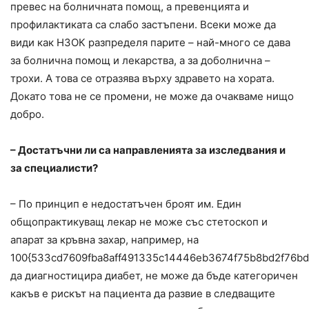
превес на болничната помощ, а превенцията и
профилактиката са слабо застъпени. Всеки може да
види как НЗОК разпределя парите – най-много се дава
за болнична помощ и лекарства, а за доболнична –
трохи. А това се отразява върху здравето на хората.
Докато това не се промени, не може да очакваме нищо
добро.
– Достатъчни ли са направленията за изследвания и
за специалисти?
– По принцип е недостатъчен броят им. Един
общопрактикуващ лекар не може със стетоскоп и
апарат за кръвна захар, например, на
100{533cd7609fba8aff491335c14446eb3674f75b8bd2f76b
да диагностицира диабет, не може да бъде категоричен
какъв е рискът на пациента да развие в следващите