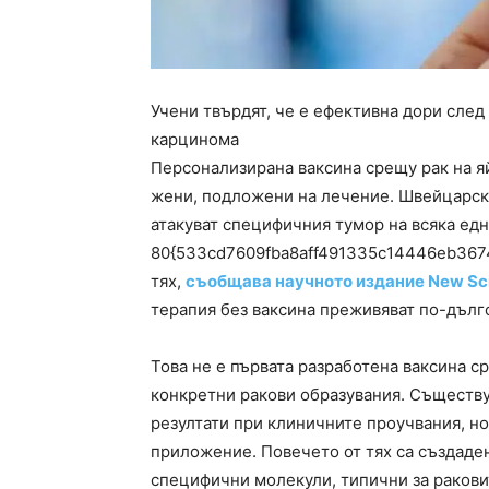
Учени твърдят, че е ефективна дори сле
карцинома
Персонализирана ваксина срещу рак на 
жени, подложени на лечение. Швейцарски
атакуват специфичния тумор на всяка едн
80{533cd7609fba8aff491335c14446eb367
тях,
съобщава научното издание New Sci
терапия без ваксина преживяват по-дълго
Това не е първата разработена ваксина ср
конкретни ракови образувания. Съществ
резултати при клиничните проучвания, но
приложение. Повечето от тях са създаден
специфични молекули, типични за ракови