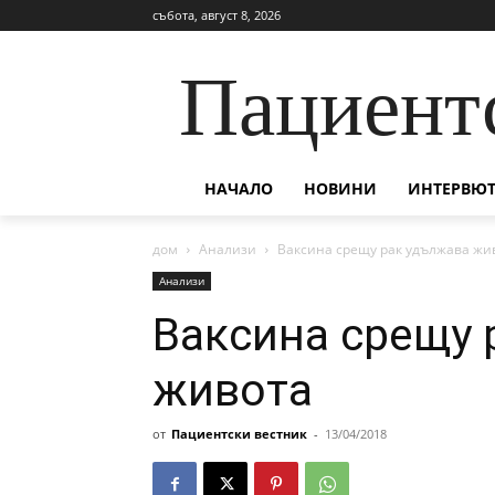
събота, август 8, 2026
Пациент
НАЧАЛО
НОВИНИ
ИНТЕРВЮТ
дом
Анализи
Ваксина срещу рак удължава жи
Анализи
Ваксина срещу 
живота
от
Пациентски вестник
-
13/04/2018