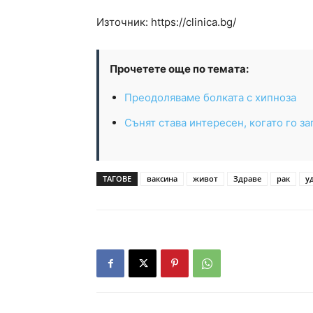
Източник: https://clinica.bg/
Прочетете още по темата:
Преодоляваме болката с хипноза
Сънят става интересен, когато го з
ТАГОВЕ
ваксина
живот
Здраве
рак
у