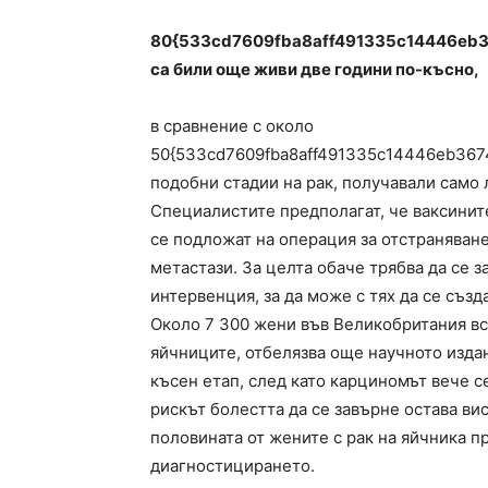
80{533cd7609fba8aff491335c14446eb3
са били още живи две години по-късно,
в сравнение с около
50{533cd7609fba8aff491335c14446eb367
подобни стадии на рак, получавали само 
Специалистите предполагат, че ваксините
се подложат на операция за отстраняване
метастази. За целта обаче трябва да се 
интервенция, за да може с тях да се съз
Около 7 300 жени във Великобритания вся
яйчниците, отбелязва още научното издан
късен етап, след като карциномът вече с
рискът болестта да се завърне остава ви
половината от жените с рак на яйчника п
диагностицирането.