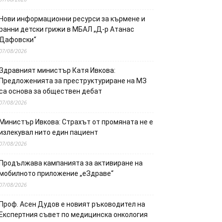
Нови информационни ресурси за кърмене и
ранни детски грижи в МБАЛ „Д-р Атанас
Дафовски“
07/08/2026
Здравният министър Катя Ивкова:
Предложенията за преструктуриране на МЗ
са основа за обществен дебат
07/08/2026
Министър Ивкова: Страхът от промяната не е
излекувал нито един пациент
07/08/2026
Продължава кампанията за активиране на
мобилното приложение „еЗдраве“
07/08/2026
Проф. Асен Дудов е новият ръководител на
Експертния съвет по медицинска онкология