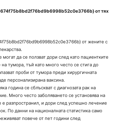
674f75b8bd2f76bd9b6998b52c0e3766b} от тях
4f75b8bd2f76bd9b6998b52c0e3766b} от жените с
лекарства.
 могат да се ползват дори след като пациентките
 на тумора, тъй като много често се стига до
запазват проби от тумора преди хирургичната
даде персонализирана ваксина.
ка година се сблъскват с диагнозата рак на
ие. Много често заболяването се установява на
е е разпространил, и дори след успешно лечение
сок. По данни на националната статистика само
реживяват повече от пет години след