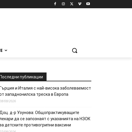
Е
Последни публикации
Гърция и Италия с най-висока заболеваемост
от западнонилска треска в Европа
08/08/2026
Доц. д-р Узунова: Общопрактикуващите
лекари да се запознаят с указанията на НЗОК
за детските противогрипни ваксини
07/08/2026