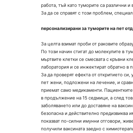
работа, тъй като туморите са различни и 
За да се справят с този проблем, специа
персонализирани за туморите на пет от
За целта взимат проби от раковите образ
По този начин стигат до молекулите в ту
мъртвите клетки се смесвата с кръвни кл
лаборатория и се инжектират обратно в п
За да проверят ефекта от откритието си,
пет жени, подложени на лечение, и сравня
приемат само медикаменти. Пациентките 
в продължение на 15 седмици, а след то
заболяването или до доставяне на ваксин
безопасна и действително предизвиква и
показват по-силни имунни отговори, живе
получили ваксината заедно с химиотерап