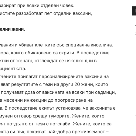
варират при всеки отделен човек.
листите разработват пет отделни ваксини,
делни жени.
увания и убиват клетките със специална киселина.
мора, които обикновено са скрити. В последствие
етки от жената, отглеждат се няколко дни в
ациентката.
 учените прилагат персонализираните ваксини на
ват резултатите с тези на други 20 жени, които
получават доза от ваксината на всеки три седмици,
ва месечни инжекции до прогресиране на
а. В последствие екипът установява, че ваксината е
мунен отговор срещу туморите. Жените, които
ят по-дълго от тези с по-слаби. Жените, които са
ията си пък, показват най-добра преживяемост –