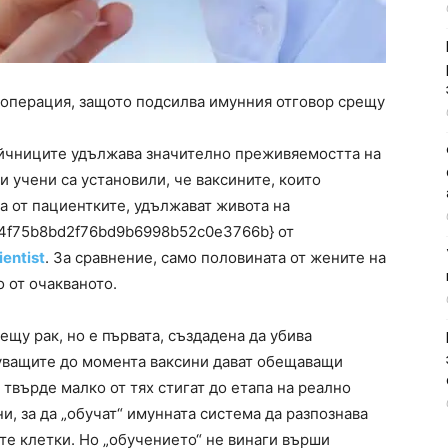
д операция, защото подсилва имунния отговор срещу
яйчниците удължава значително преживяемостта на
 учени са установили, че ваксините, които
а от пациентките, удължават живота на
4f75b8bd2f76bd9b6998b52c0e3766b} от
entist
. За сравнение, само половината от жените на
 от очакваното.
ещу рак, но е първата, създадена да убива
уващите до момента ваксини дават обещаващи
 твърде малко от тях стигат до етапа на реално
и, за да „обучат“ имунната система да разпознава
те клетки. Но „обучението“ не винаги върши