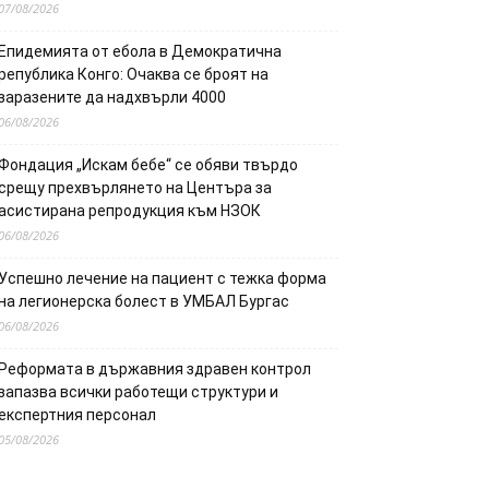
07/08/2026
Епидемията от ебола в Демократична
република Конго: Очаква се броят на
заразените да надхвърли 4000
06/08/2026
Фондация „Искам бебе“ се обяви твърдо
срещу прехвърлянето на Центъра за
асистирана репродукция към НЗОК
06/08/2026
Успешно лечение на пациент с тежка форма
на легионерска болест в УМБАЛ Бургас
06/08/2026
Реформата в държавния здравен контрол
запазва всички работещи структури и
експертния персонал
05/08/2026