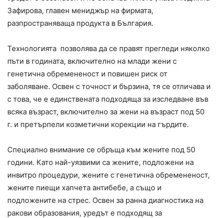
Зафирова, главен мениджър на фирмата,
разпространяваща продукта в България.
Технологията позволява да се правят прегледи няколко
пъти в годината, включително на млади жени с
генетична обремененост и повишен риск от
заболяване. Освен с точност и бързина, тя се отличава и
с това, че е единствената подходяща за изследване във
всяка възраст, включително за жени на възраст под 50
г. и претърпели козметични корекции на гърдите.
Специално внимание се обръща към жените под 50
години. Като най-уязвими са жените, подложени на
инвитро процедури, жените с генетична обремененост,
жените пиещи хапчета антибебе, а също и
подложените на стрес. Освен за ранна диагностика на
ракови образования, уредът е подходящ за