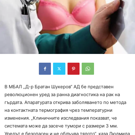
В МБАЛ „Д-р Братан Шукеров“ АД бе представен
революционен уред за ранна диагностика на рак на
гърдата. Апаратурата открива заболяването по метода
на контактната термография чрез температурни
изменения. „Клиничните изследвания показват, че
системата може да засече тумори с размери 3 мм.
Уредът е безопасен и не облъчва тялото“, каза Людмила