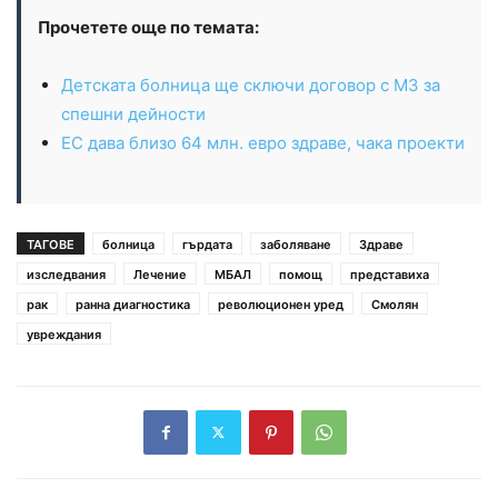
Прочетете още по темата:
Детската болница ще сключи договор с МЗ за
спешни дейности
ЕС дава близо 64 млн. евро здраве, чака проекти
ТАГОВЕ
болница
гърдата
заболяване
Здраве
изследвания
Лечение
МБАЛ
помощ
представиха
рак
ранна диагностика
революционен уред
Смолян
увреждания