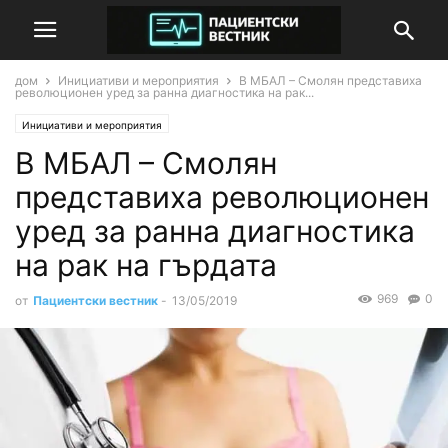
дом
Инициативи и мероприятия
В МБАЛ – Смолян представиха
революционен уред за ранна диагностика на рак...
Инициативи и мероприятия
В МБАЛ – Смолян
представиха революционен
уред за ранна диагностика
на рак на гърдата
969
0
от
Пациентски вестник
-
13/05/2019