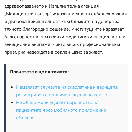
здравеопазването и Изпълнителна агенция
„Медицински надзор“ изказват искрени съболезнования
и дълбока признателност към близките на донора за
тяхното благородно решение. Институциите изразяват
благодарност и към всички медицински специалисти и
авиационни екипажи, чийто висок професионализъм
превърна надеждата в реален шанс за живот.
Прочетете още по темата:
Намаляват случаите на скарлатина и варицела,
регистриран е единичен случай на коклюш
НЗОК ще мери удовлетвореността на
пациентите чрез мобилното приложение
еЗдраве