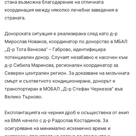
стана възможна благодарение на отличната
координация между няколко лечебни заведения в
страната.
Донорската ситуация е реализирана след като д-р
Мирослав Новаков, координатор по донорство в МБАЛ
„Д-р Тота Венкова” – Габрово, идентифицира
потенциален донор. Случаят незабавно е насочен към
д-р Сибила Маринова, регионален координатор за
Северен централен регион. За доказване на мозъчната
смърт и съответното кондициониране, донорът е
транспортиран в МОБАЛ „Д-р Стефан Черкезов” във
Велико Търново.
Експлантацията на черния дроб е осъществена от екип
на ВМА начело с д-р Радослав Костадинов. За
осигуряване на минимално исхемично време и