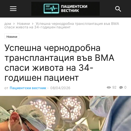
дом
Новини
Успешна чернодробна трансплантация във ВМА
спаси живота на 34-годишен пациент
Новини
Успешна чернодробна
трансплантация във ВМА
спаси живота на 34-
годишен пациент
92
0
от
Пациентски вестник
-
08/04/2026