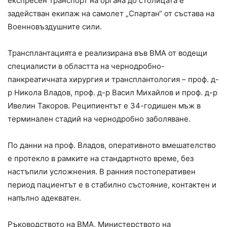
експресен транспорт на органа до столицата е
задействан екипаж на самолет „Спартан“ от състава на
Военновъздушните сили.
Трансплантацията е реализирана във ВМА от водещи
специалисти в областта на чернодробно-
панкреатичната хирургия и трансплантология – проф. д-
р Никола Владов, проф. д-р Васил Михайлов и проф. д-р
Ивелин Такоров. Реципиентът е 34-годишен мъж в
терминален стадий на чернодробно заболяване.
По данни на проф. Владов, оперативното вмешателство
е протекло в рамките на стандартното време, без
настъпили усложнения. В ранния постоперативен
период пациентът е в стабилно състояние, контактен и
напълно адекватен.
Ръководството на ВМА, Министерството на