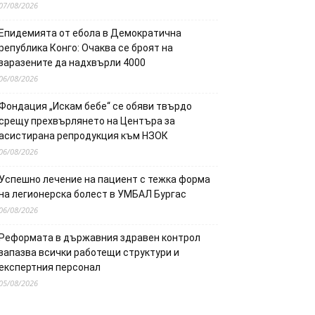
07/08/2026
Епидемията от ебола в Демократична
република Конго: Очаква се броят на
заразените да надхвърли 4000
06/08/2026
Фондация „Искам бебе“ се обяви твърдо
срещу прехвърлянето на Центъра за
асистирана репродукция към НЗОК
06/08/2026
Успешно лечение на пациент с тежка форма
на легионерска болест в УМБАЛ Бургас
06/08/2026
Реформата в държавния здравен контрол
запазва всички работещи структури и
експертния персонал
05/08/2026