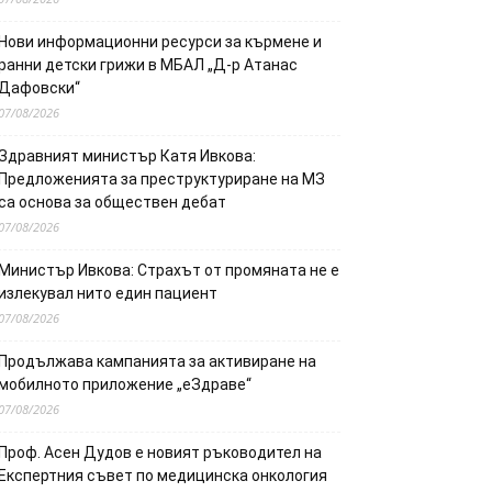
Нови информационни ресурси за кърмене и
ранни детски грижи в МБАЛ „Д-р Атанас
Дафовски“
07/08/2026
Здравният министър Катя Ивкова:
Предложенията за преструктуриране на МЗ
са основа за обществен дебат
07/08/2026
Министър Ивкова: Страхът от промяната не е
излекувал нито един пациент
07/08/2026
Продължава кампанията за активиране на
мобилното приложение „еЗдраве“
07/08/2026
Проф. Асен Дудов е новият ръководител на
Експертния съвет по медицинска онкология