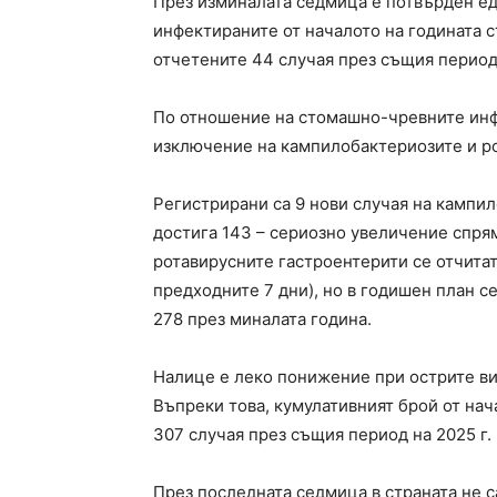
През изминалата седмица е потвърден ед
инфектираните от началото на годината с
отчетените 44 случая през същия период
По отношение на стомашно-чревните инф
изключение на кампилобактериозите и ро
Регистрирани са 9 нови случая на кампил
достига 143 – сериозно увеличение спрям
ротавирусните гастроентерити се отчитат
предходните 7 дни), но в годишен план с
278 през миналата година.
Налице е леко понижение при острите вир
Въпреки това, кумулативният брой от нача
307 случая през същия период на 2025 г.
През последната седмица в страната не 