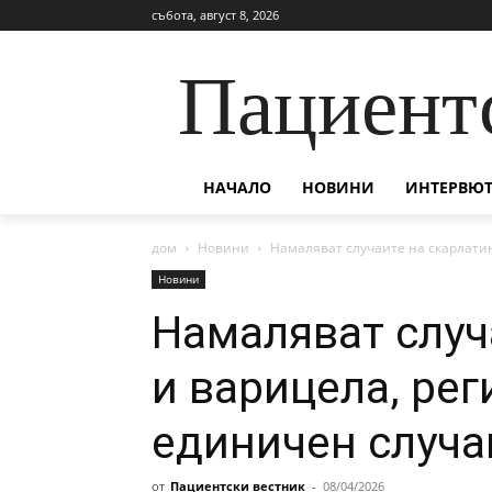
събота, август 8, 2026
Пациент
НАЧАЛО
НОВИНИ
ИНТЕРВЮТ
дом
Новини
Намаляват случаите на скарлати
Новини
Намаляват случ
и варицела, рег
единичен случа
от
Пациентски вестник
-
08/04/2026