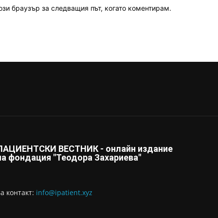
ози браузър за следващия път, когато коментирам.
ПАЦИЕНТСКИ ВЕСТНИК - онлайн издание
на фондация "Теодора Захариева"
За контaкт:
info@ipatient.xyz