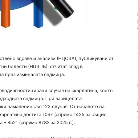
твено здраве и анализи (НЦОЗА), публикувани от
ни болести (НЦЗПБ), отчитат спад в
ла през изминалата седмица.
оводиагностицирани случая на скарлатина, което
редходната седмица. При варицелата
йки намаление със 123 случая. От началото на
карлатина достига 1067 (спрямо 1425 за същия
 – 8521 (спрямо 8782 за 2025 г.).