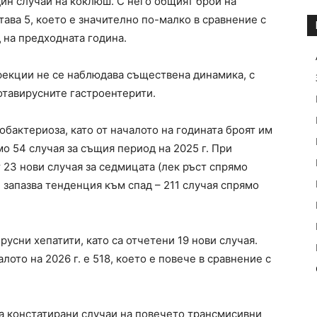
ин случай на коклюш. С него общият брой на
тава 5, което е значително по-малко в сравнение с
 на предходната година.
екции не се наблюдава съществена динамика, с
тавирусните гастроентерити.
обактериоза, като от началото на годината броят им
о 54 случая за същия период на 2025 г. При
 23 нови случая за седмицата (лек ръст спрямо
е запазва тенденция към спад – 211 случая спрямо
усни хепатити, като са отчетени 19 нови случая.
лото на 2026 г. е 518, което е повече в сравнение с
са констатирани случаи на повечето трансмисивни