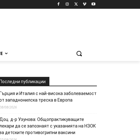
Е
Последни публикации
Гърция и Италия с най-висока заболеваемост
от западнонилска треска в Европа
08/08/2026
Доц. д-р Узунова: Общопрактикуващите
лекари да се запознаят с указанията на НЗОК
за детските противогрипни ваксини
07/08/2026