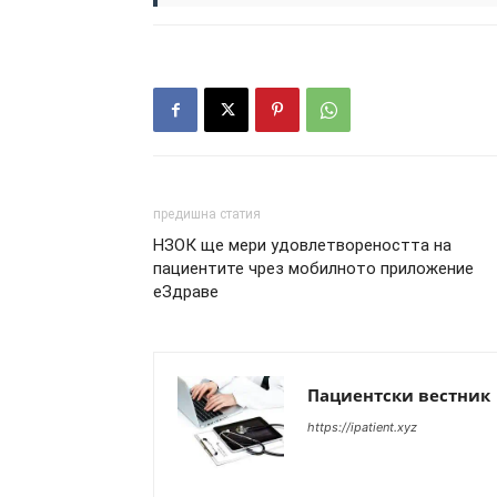
предишна статия
НЗОК ще мери удовлетвореността на
пациентите чрез мобилното приложение
еЗдраве
Пациентски вестник
https://ipatient.xyz