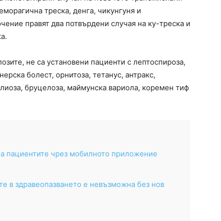
морагична треска, денга, чикунгуня и
ючение правят два потвърдени случая на ку-треска и
а.
зите, не са установени пациенти с лептоспироза,
ерска болест, орнитоза, тетанус, антракс,
иоза, бруцелоза, маймунска вариола, коремен тиф
а пациентите чрез мобилното приложение
те в здравеопазването е невъзможна без нов