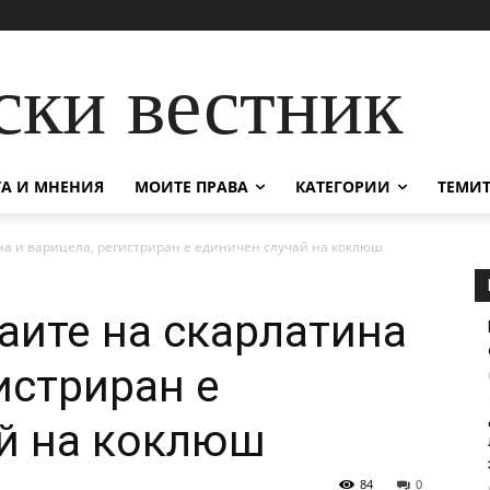
ски вестник
А И МНЕНИЯ
МОИТЕ ПРАВА
КАТЕГОРИИ
ТЕМИТ
на и варицела, регистриран е единичен случай на коклюш
аите на скарлатина
истриран е
й на коклюш
84
0