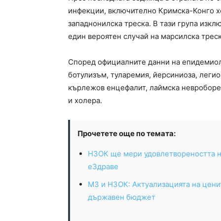
инфекции, включително Кримска-Конго хе
западнонилска треска. В тази група изкл
един вероятен случай на марсилска треск
Според официалните данни на епидемиоло
ботулизъм, туларемия, йерсиниоза, легион
кърлежов енцефалит, лаймска невроборел
и холера.
Прочетете още по темата:
НЗОК ще мери удовлетвореността н
еЗдраве
МЗ и НЗОК: Актуализацията на цени
държавен бюджет