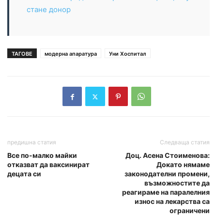
стане донор
ТАГОВЕ
модерна апаратура
Уни Хоспитал
предишна статия
Следваща статия
Все по-малко майки
Доц. Асена Стоименова:
отказват да ваксинират
Докато нямаме
децата си
законодателни промени,
възможностите да
реагираме на паралелния
износ на лекарства са
ограничени