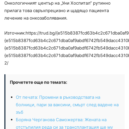
Онкологичният център на „Уни Хоспитал“ рутинно
прилага това свръхпрецизно и щадящо пациента
лечение на онкозаболявания.
Източник:https://trud.bg/{e515b8387fcd63b4c2c671dba
{e515b8387fcd63b4c2c671dba0af9abdf6742fb549dacc431
{e515b8387fcd63b4c2c671dba0af9abdf6742fb549dacc431
{e515b8387fcd63b4c2c671dba0af9abdf6742fb549dacc431
2/
Прочетете още по темата:
От печата: Промени в ръководствата на
болници, пари за ваксини, смърт след вадене на
зъб
Боряна Черганова Саможертва: Жената на
отстъпилия реда си за трансплантация ще му