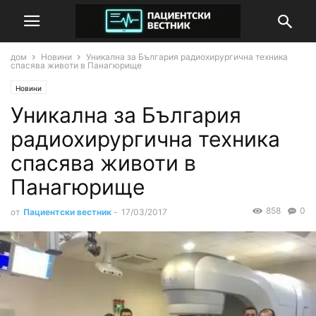
дом
Новини
Уникална за България радиохирургична техника
спасява животи в Панагюрище
Новини
Уникална за България
радиохирургична техника
спасява животи в
Панагюрище
858
0
от
Пациентски вестник
-
17/03/2017