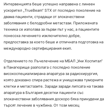
Интервенцията беше успешно направена с линеен
ускорител „TrueBeam“ STX от последно поколение на
двама пациенти, страдащи от злокачествени
заболявания с белодробни метастази. Приложената
техника се използва за първи път у нас, а пациентите
понесоха лечението изключително добре,
предпоставка за което беше и отличната подготовка на
международно сертифицирания екип.
Отделението по Лъчелечение на МБАЛ „Уни Хоспитал“
в Панагюрище разполага с последно поколение
високоспециализирана апаратура за радиохирургия,
която доказано спира растежа и унищожава туморните
клетки и метастазите. Заради заради липсата на такава
апаратура в България десетки пациенти със
злокачествени заболявания доскоро бяха принудени да
търсят лечение в чужбина. От този месец