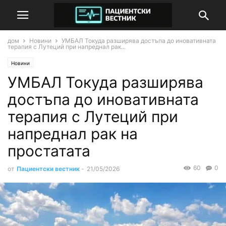
дом
Новини
УМБАЛ Токуда разширява достъпа до иновативната
терапия с Лутеций при напреднал рак...
Новини
УМБАЛ Токуда разширява
достъпа до иновативната
терапия с Лутеций при
напреднал рак на
простатата
60
0
от
Пациентски вестник
-
21/05/2026