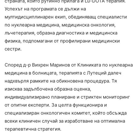
страната, който рутинно прилага и Lu-DOTA терапия.
Успехът на програмата се дължи на
мултидисциплинарен екип, обединяващ специалисти
по нуклеарна медицина, медицинска онкология,
лъчетерапия, образна диагностика и медицинска
физика, подпомагани от профилирани медицински
сестри.
Според д-р Вихрен Маринов от Клиниката по нуклеарна
медицина в болницата, терапията с Лутеций далеч
надхвърля рамките на обикновена процедура. Тя
изисква задълбочена образна оценка,
индивидуализирано планиране и стриктен мониторинг
от опитни експерти. За целта функционира и
специализиран онкологичен комитет, който обсъжда
всеки клиничен случай за изработване на оптимална
терапевтична стратегия.