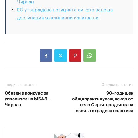
Чирпан
ЕС утвърждава позициите си като водеща
дестинация за клинични изпитвания
предишна статия
Следваща статия
Обявен е конкурс за
90-годишен
управител на МБАЛ –
общопрактикуващ лекар от
Чирпан
село Скрът продължава
своята отдадена практика