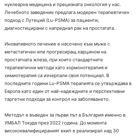
нуклеарна медицина и прецизната онкология у нас.
Лечебното заведение предлага модерен терапевтичен
подход с Лутеций (Lu-PSMA) за пациенти,
диагностицирани с напреднал рак на простатата.
Иновативното лечение е насочено към мъже с
метастатичен или прогресиращ карцином на
простатната жлеза, при които стандартните
терапевтични методи като хормонотерапия и
химиотерапия са изчерпали своя потенциал. В
последните години Lu-PSMA терапията се утвърждава в
Европа като един от най-надеждните и перспективни
таргетни подходи за контрол на заболяването.
Методът е въведен за първи път в България именно в
УМБАЛ Токуда през 2022 година. До момента
висококвалифицираният екип е реализирал над 30