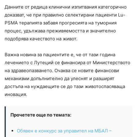
Данните от редица клинични изпитвания категорично
доказват, че при правилно селектирани пациенти Lu-
PSMA терапията забавя прогресията на туморния
процес, удължава преживяемостта и значително
подобрява качеството на живот.
Важна новина за пациентите е, че от тази година
лечението с Лутеций се финансира от Министерството
на здравеопазването. Очаква се новите финансови
механизми допълнително да улеснят и разширят
достъпа на нуждаещите се до тази животоспасяваща
иновация.
Прочетете още по темата:
Обявен е конкурс за управител на МБАЛ –