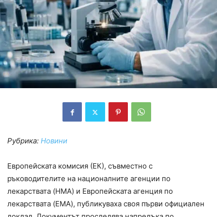
Рубрика:
Новини
Европейската комисия (ЕК), съвместно с
ръководителите на националните агенции по
лекарствата (HMA) и Европейската агенция по
лекарствата (EMA), публикуваха своя първи официален
доклад. Документът проследява напредъка по