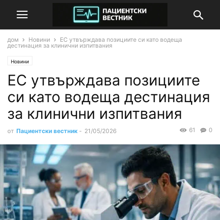
дом
Новини
ЕС утвърждава позициите си като водеща
дестинация за клинични изпитвания
Новини
ЕС утвърждава позициите
си като водеща дестинация
за клинични изпитвания
61
0
от
Пациентски вестник
-
21/05/2026