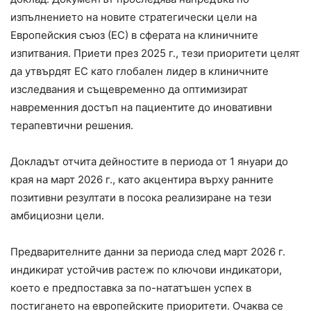
изпълнението на новите стратегически цели на
Европейския съюз (ЕС) в сферата на клиничните
изпитвания. Приети през 2025 г., тези приоритети целят
да утвърдят ЕС като глобален лидер в клиничните
изследвания и същевременно да оптимизират
навременния достъп на пациентите до иновативни
терапевтични решения.
Докладът отчита дейностите в периода от 1 януари до
края на март 2026 г., като акцентира върху ранните
позитивни резултати в посока реализиране на тези
амбициозни цели.
Предварителните данни за периода след март 2026 г.
индикират устойчив растеж по ключови индикатори,
което е предпоставка за по-нататъшен успех в
постигането на европейските приоритети. Очаква се