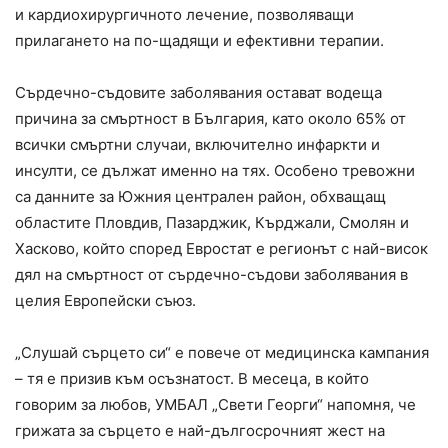
и кардиохирургичното лечение, позволяващи
прилагането на по-щадящи и ефективни терапии.
Сърдечно-съдовите заболявания остават водеща
причина за смъртност в България, като около 65% от
всички смъртни случаи, включително инфаркти и
инсулти, се дължат именно на тях. Особено тревожни
са данните за Южния централен район, обхващащ
областите Пловдив, Пазарджик, Кърджали, Смолян и
Хасково, който според Евростат е регионът с най-висок
дял на смъртност от сърдечно-съдови заболявания в
целия Европейски съюз.
„Слушай сърцето си“ е повече от медицинска кампания
– тя е призив към осъзнатост. В месеца, в който
говорим за любов, УМБАЛ „Свети Георги“ напомня, че
грижата за сърцето е най-дългосрочният жест на