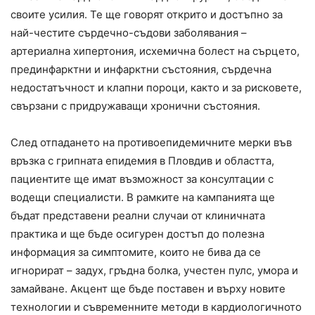
своите усилия. Те ще говорят открито и достъпно за
най-честите сърдечно-съдови заболявания –
артериална хипертония, исхемична болест на сърцето,
прединфарктни и инфарктни състояния, сърдечна
недостатъчност и клапни пороци, както и за рисковете,
свързани с придружаващи хронични състояния.
След отпадането на противоепидемичните мерки във
връзка с грипната епидемия в Пловдив и областта,
пациентите ще имат възможност за консултации с
водещи специалисти. В рамките на кампанията ще
бъдат представени реални случаи от клиничната
практика и ще бъде осигурен достъп до полезна
информация за симптомите, които не бива да се
игнорират – задух, гръдна болка, учестен пулс, умора и
замайване. Акцент ще бъде поставен и върху новите
технологии и съвременните методи в кардиологичното