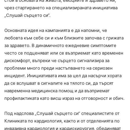
стои в основата на живота, емоциите и здравето ни,
чрез стартирането на специализираната инициатива
„Слушай сърцето си“.
Основната идея на кампанията е да напомни, че
любовта към себе си и към близките започва с грижата
за здравето. В динамичното ежедневие симптомите
често се подценяват или се възприемат като временен
дискомфорт, въпреки че сърцето сигнализира за
проблеми много преди настъпването на сериозен
инцидент. Инициативата има за цел да насърчи хората
да се вслушват в сигналите на тялото си, да търсят
навременна медицинска помощ и да възприемат
профилактиката като висш израз на отговорност и обич.
Под надслова „Слушай сърцето си“ специалистите от
Клиниката по кардиология, както и от отделенията по
инвазивна кардиология и кардиохирургия, обединяват