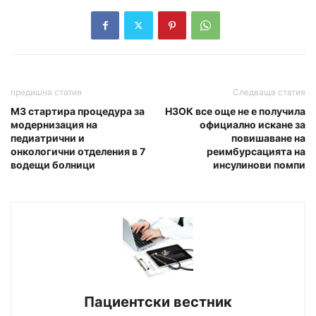
предишна статия
Следваща статия
МЗ стартира процедура за
НЗОК все още не е получила
модернизация на
официално искане за
педиатрични и
повишаване на
онкологични отделения в 7
реимбурсацията на
водещи болници
инсулинови помпи
Пациентски вестник