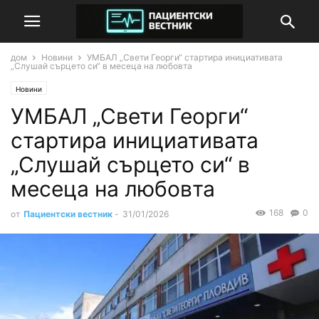
дом
Новини
УМБАЛ „Свети Георги“ стартира инициативата
„Слушай сърцето си“ в месеца на любовта
Новини
УМБАЛ „Свети Георги“
стартира инициативата
„Слушай сърцето си“ в
месеца на любовта
168
0
от
Пациентски вестник
-
31/01/2026