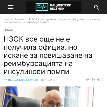
дом
Новини
НЗОК все още не е получила официално искане за
повишаване на реимбурсацията...
Новини
НЗОК все още не е
получила официално
искане за повишаване на
реимбурсацията на
инсулинови помпи
154
0
от
Пациентски вестник
-
02/02/2026