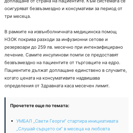
доплащане от страна на пациентите. Към системата се
осигуряват безвъзмездно и консумативи за период от
три месеца.
В рамките на извънболничната медицинска помощ
НЗОК покрива разходи за инфузионни сетове и
резервоари до 259 лв. месечно при интензифицирано
лечение. Самите инсулинови помпи се предоставят
безвъзмездно на пациентите от търговците на едро.
Пациентите дължат доплащане единствено в случаите,
когато цената на консумативите надвишава
определения от Здравната каса месечен лимит.
Прочетете още по темата:
УМБАЛ „Свети Георги“ стартира инициативата
„Слушай сърцето си“ в месеца на любовта