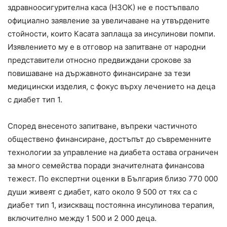
здравноосигурителна каса (НЗОК) не е постъпвало
официално заявление за увеличаване на утвърдените
стойности, които Касата заплаща за инсулинови помпи.
Изявлението му е в отговор на запитване от народни
представители относно предвиждани срокове за
повишаване на държавното финансиране за тези
медицински изделия, с фокус върху лечението на деца
с диабет тип 1.
Според внесеното запитване, въпреки частичното
обществено финансиране, достъпът до съвременните
технологии за управление на диабета остава ограничен
за много семейства поради значителната финансова
тежест. По експертни оценки в България близо 770 000
души живеят с диабет, като около 9 500 от тях са с
диабет тип 1, изискващ постоянна инсулинова терапия,
включително между 1 500 и 2 000 деца.