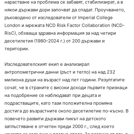
нарастване на проблема се забавят, стабилизират, а в
някои държави дори започват да спадат. Проучването,
ръководено от изследователи от Imperial College
London и мрежата NCD Risk Factor Collaboration (NCD-
RisC), обхваща здравна информация за над четири
десетилетия (1980–2024 г.) от 200 държави и
територии.
Изследователският екип е анализирал
антропометрични данни (ръст и тегло) на над 232
милиона души на възраст над пет години. Резултатите
сочат, че в страните с високи доходи първите признаци
на подобрение се наблюдават при децата и
подрастващите, като тази положителна промяна
достига до възрастните около десетилетие по-късно. В
повечето развити държави пикът на детското
затлъстяване е отчетен преди 2000 г., след което