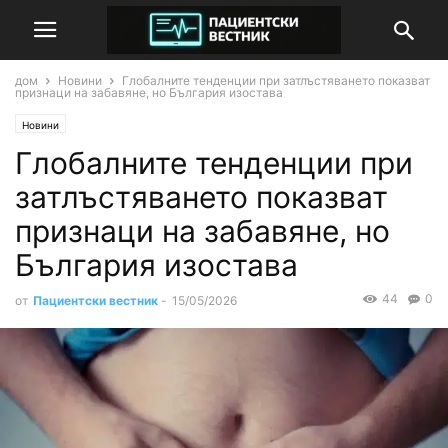
дом
Новини
Глобалните тенденции при затлъстяването показват
признаци на забавяне, но България изостава
Новини
Глобалните тенденции при
затлъстяването показват
признаци на забавяне, но
България изостава
44
0
от
Пациентски вестник
-
15/05/2026