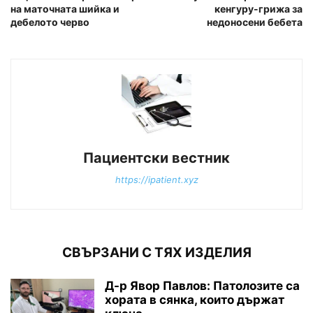
на маточната шийка и
кенгуру-грижа за
дебелото черво
недоносени бебета
Пациентски вестник
https://ipatient.xyz
СВЪРЗАНИ С ТЯХ ИЗДЕЛИЯ
Д-р Явор Павлов: Патолозите са
хората в сянка, които държат