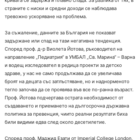
кривата се задържа и плавно спада. За разлика от тях, в
страните с ниски и средни доходи се наблюдава
тревожно ускоряване на проблема.
За съжаление, данните за България не показват
задържане или спад на тази негативна тенденция.
Според проф. д-р Виолета Йотова, ръководител на
направление „Педиатрия“ в УМБАЛ „Св. Марина“ – Варна
и водещ изследовател в редица проекти за детско
здраве, у нас не само продължава да се увеличава
броят на децата със затлъстяване, но и наднорменото
тегло започва да се проявява във все по-ранна възраст.
Проф. Йотова подчертава острата необходимост от
създаването и приемането на дългосрочна държавна
политика за превенция, чиито реални резултати биха
били видими едва след около десетилетие.
Според проф. Маджид Езати от Imperial College London,