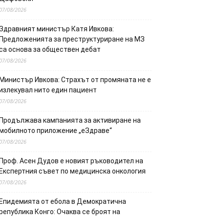
07/08/2026
Здравният министър Катя Ивкова:
Предложенията за преструктуриране на МЗ
са основа за обществен дебат
07/08/2026
Министър Ивкова: Страхът от промяната не е
излекувал нито един пациент
07/08/2026
Продължава кампанията за активиране на
мобилното приложение „еЗдраве“
07/08/2026
Проф. Асен Дудов е новият ръководител на
Експертния съвет по медицинска онкология
07/08/2026
Епидемията от ебола в Демократична
република Конго: Очаква се броят на