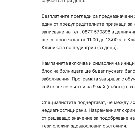
случая са при деца.
Безплатните прегледи са предназначени з
един от предупредителните признаци за
записване на тел. 0877 570898 в делничн
ще се провеждат от 11:00 до 13:00 ч. в К
Клиниката по педиатрия (за деца).
Кампанията включва и символична инициат
блок на болницата ще бъдат пуснати бало
заболявания. Програмата завършва с обуч
който ще се състои на 9 май (събота) в х
Специалистите подчертават, че между 70 
недиагностицирани. Навременният скрин
от решаващо значение за подобряване на
тези сложни здравословни състояния.