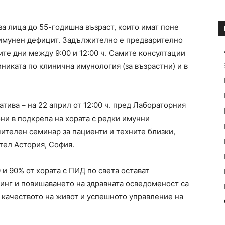
а лица до 55-годишна възраст, които имат поне
 имунен дефицит. Задължително е предварително
ите дни между 9:00 и 12:00 ч. Самите консултации
линиката по клинична имунология (за възрастни) и в
ива – на 22 април от 12:00 ч. пред Лабораторния
ни в подкрепа на хората с редки имунни
ителен семинар за пациенти и техните близки,
отел Астория, София.
и 90% от хората с ПИД по света остават
инг и повишаването на здравната осведоменост са
 качеството на живот и успешното управление на