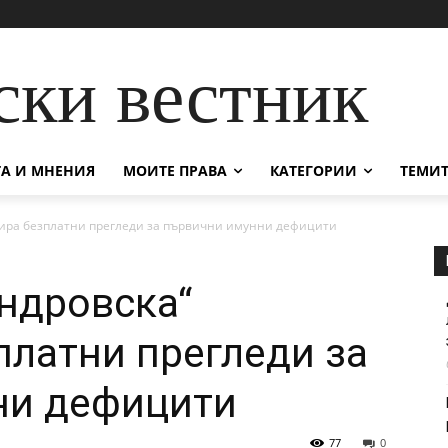
ски вестник
А И МНЕНИЯ
МОИТЕ ПРАВА
КАТЕГОРИИ
ТЕМИТ
зира безплатни прегледи за първични имунни дефицити
ндровска“
платни прегледи за
ни дефицити
77
0