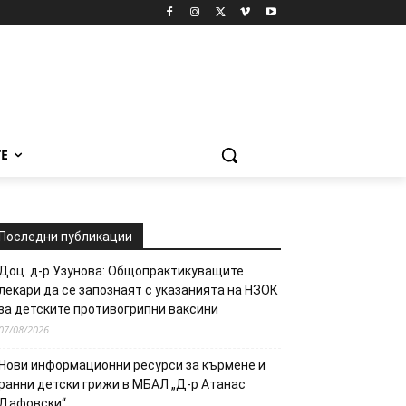
Е
Последни публикации
Доц. д-р Узунова: Общопрактикуващите
лекари да се запознаят с указанията на НЗОК
за детските противогрипни ваксини
07/08/2026
Нови информационни ресурси за кърмене и
ранни детски грижи в МБАЛ „Д-р Атанас
Дафовски“