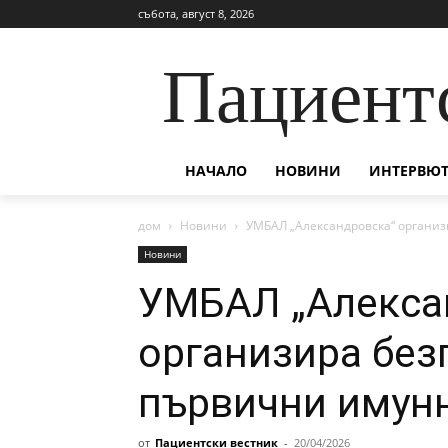
събота, август 8, 2026
Пациент
НАЧАЛО
НОВИНИ
ИНТЕРВЮТ
дом
Новини
УМБАЛ „Александровска“ органи
Новини
УМБАЛ „Алекса
организира без
първични имун
от
Пациентски вестник
-
20/04/2026