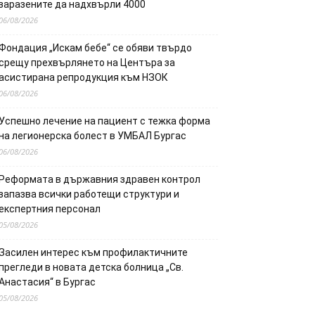
заразените да надхвърли 4000
06/08/2026
Фондация „Искам бебе“ се обяви твърдо
срещу прехвърлянето на Центъра за
асистирана репродукция към НЗОК
06/08/2026
Успешно лечение на пациент с тежка форма
на легионерска болест в УМБАЛ Бургас
06/08/2026
Реформата в държавния здравен контрол
запазва всички работещи структури и
експертния персонал
05/08/2026
Засилен интерес към профилактичните
прегледи в новата детска болница „Св.
Анастасия“ в Бургас
05/08/2026