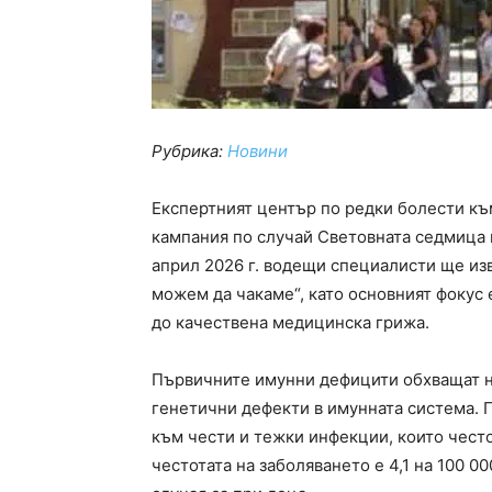
Рубрика:
Новини
Експертният център по редки болести къ
кампания по случай Световната седмица 
април 2026 г. водещи специалисти ще из
можем да чакаме“, като основният фокус 
до качествена медицинска грижа.
Първичните имунни дефицити обхващат н
генетични дефекти в имунната система. 
към чести и тежки инфекции, които често
честотата на заболяването е 4,1 на 100 0