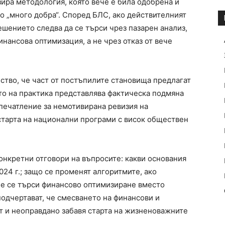
ира методология, която вече е била одобрена и
о „много добра“. Според БЛС, ако действителният
ешението следва да се търси чрез пазарен анализ,
нансова оптимизация, а не чрез отказ от вече
ство, че част от постъпилите становища предлагат
ето на практика представлява фактическа подмяна
впечатление за немотивирана ревизия на
тарта на национални програми с висок обществен
онкретни отговори на въпросите: какви основания
024 г.; защо се променят алгоритмите, ако
не се търси финансово оптимизиране вместо
подчертават, че смесването на финансови и
 и неоправдано забавя старта на жизненоважните