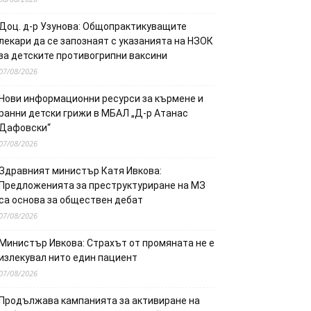
Доц. д-р Узунова: Общопрактикуващите
лекари да се запознаят с указанията на НЗОК
за детските противогрипни ваксини
07/08/2026
Нови информационни ресурси за кърмене и
ранни детски грижи в МБАЛ „Д-р Атанас
Дафовски“
07/08/2026
Здравният министър Катя Ивкова:
Предложенията за преструктуриране на МЗ
са основа за обществен дебат
07/08/2026
Министър Ивкова: Страхът от промяната не е
излекувал нито един пациент
07/08/2026
Продължава кампанията за активиране на