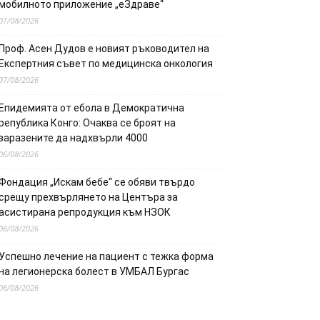
мобилното приложение „еЗдраве“
07/08/2026
Проф. Асен Дудов е новият ръководител на
Експертния съвет по медицинска онкология
07/08/2026
Епидемията от ебола в Демократична
република Конго: Очаква се броят на
заразените да надхвърли 4000
06/08/2026
Фондация „Искам бебе“ се обяви твърдо
срещу прехвърлянето на Центъра за
асистирана репродукция към НЗОК
06/08/2026
Успешно лечение на пациент с тежка форма
на легионерска болест в УМБАЛ Бургас
06/08/2026