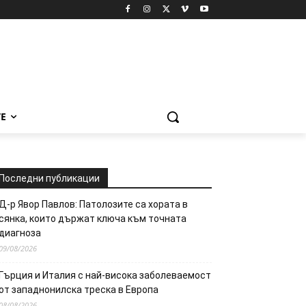
Е
Последни публикации
Д-р Явор Павлов: Патолозите са хората в
сянка, които държат ключа към точната
диагноза
09/08/2026
Гърция и Италия с най-висока заболеваемост
от западнонилска треска в Европа
08/08/2026