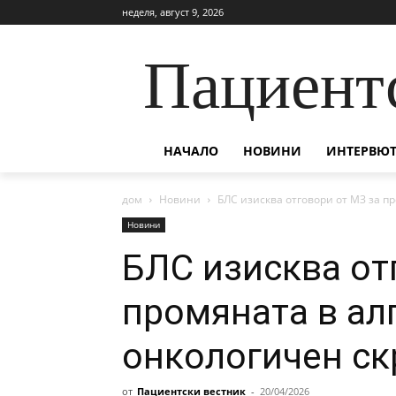
неделя, август 9, 2026
Пациент
НАЧАЛО
НОВИНИ
ИНТЕРВЮТ
дом
Новини
БЛС изисква отговори от МЗ за п
Новини
БЛС изисква от
промяната в ал
онкологичен ск
от
Пациентски вестник
-
20/04/2026