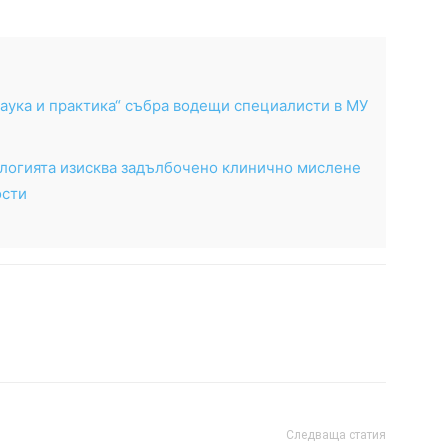
ука и практика“ събра водещи специалисти в МУ
логията изисква задълбочено клинично мислене
ости
Следваща статия