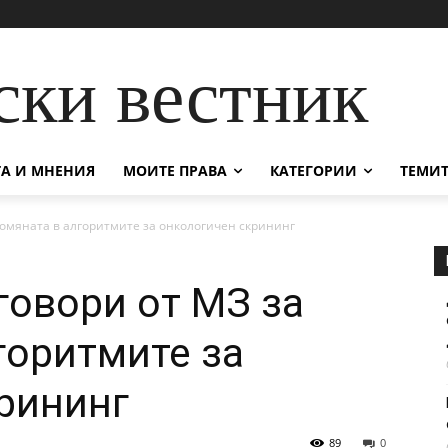
ски вестник
А И МНЕНИЯ
МОИТЕ ПРАВА
КАТЕГОРИИ
ТЕМИТ
ромяната в алгоритмите за онкологичен скрининг
говори от МЗ за
горитмите за
рининг
89
0