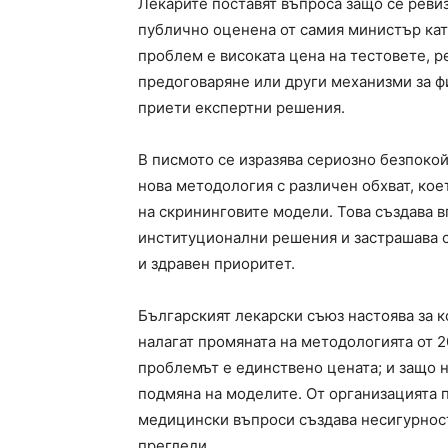
Лекарите поставят въпроса защо се ревиз
публично оценена от самия министър кат
проблем е високата цена на тестовете, р
предоговаряне или други механизми за фи
приети експертни решения.
В писмото се изразява сериозно безпокой
нова методология с различен обхват, ко
на скрининговите модели. Това създава 
институционални решения и застрашава с
и здравен приоритет.
Българският лекарски съюз настоява за к
налагат промяната на методологията от 2
проблемът е единствено цената; и защо 
подмяна на моделите. От организацията 
медицински въпроси създава несигурност
прегледи.