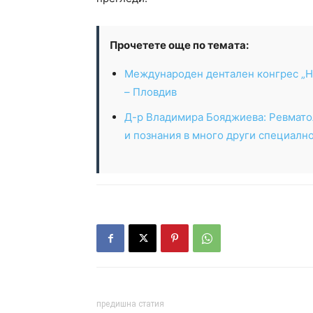
Прочетете още по темата:
Международен дентален конгрес „На
– Пловдив
Д-р Владимира Бояджиева: Ревмато
и познания в много други специалн
предишна статия