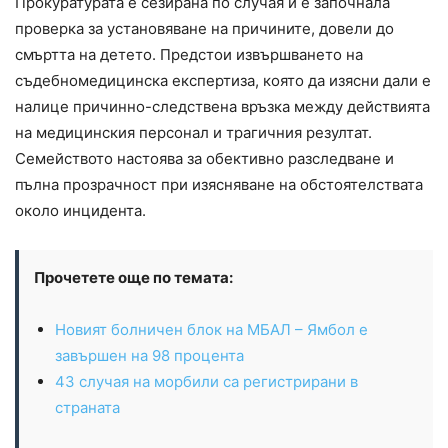
Прокуратурата е сезирана по случая и е започнала
проверка за установяване на причините, довели до
смъртта на детето. Предстои извършването на
съдебномедицинска експертиза, която да изясни дали е
налице причинно-следствена връзка между действията
на медицинския персонал и трагичния резултат.
Семейството настоява за обективно разследване и
пълна прозрачност при изясняване на обстоятелствата
около инцидента.
Прочетете още по темата:
Новият болничен блок на МБАЛ – Ямбол е
завършен на 98 процента
43 случая на морбили са регистрирани в
страната