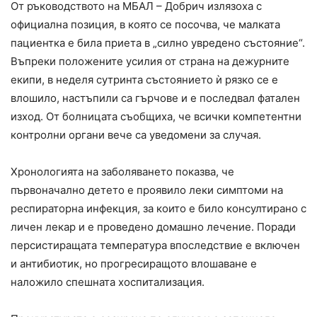
От ръководството на МБАЛ – Добрич излязоха с
официална позиция, в която се посочва, че малката
пациентка е била приета в „силно увредено състояние“.
Въпреки положените усилия от страна на дежурните
екипи, в неделя сутринта състоянието ѝ рязко се е
влошило, настъпили са гърчове и е последвал фатален
изход. От болницата съобщиха, че всички компетентни
контролни органи вече са уведомени за случая.
Хронологията на заболяването показва, че
първоначално детето е проявило леки симптоми на
респираторна инфекция, за които е било консултирано с
личен лекар и е проведено домашно лечение. Поради
персистиращата температура впоследствие е включен
и антибиотик, но прогресиращото влошаване е
наложило спешната хоспитализация.