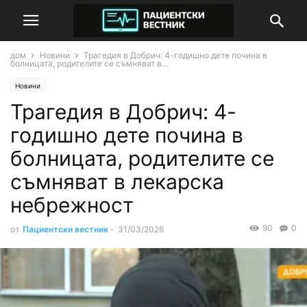
дом
Новини
Трагедия в Добрич: 4-годишно дете почина в
болницата, родителите се съмняват в...
Новини
Трагедия в Добрич: 4-
годишно дете почина в
болницата, родителите се
съмняват в лекарска
небрежност
90
0
от
Пациентски вестник
-
31/03/2026