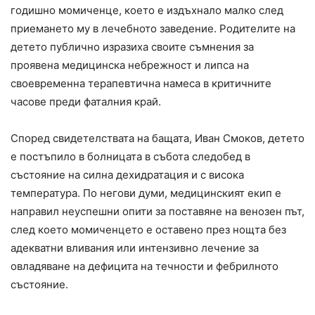
годишно момиченце, което е издъхнало малко след
приемането му в лечебното заведение. Родителите на
детето публично изразиха своите съмнения за
проявена медицинска небрежност и липса на
своевременна терапевтична намеса в критичните
часове преди фаталния край.
Според свидетелствата на бащата, Иван Смоков, детето
е постъпило в болницата в събота следобед в
състояние на силна дехидратация и с висока
температура. По негови думи, медицинският екип е
направил неуспешни опити за поставяне на венозен път,
след което момиченцето е оставено през нощта без
адекватни вливания или интензивно лечение за
овладяване на дефицита на течности и фебрилното
състояние.