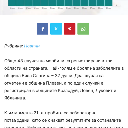
Рубрика:
Новини
Общо 43 случая на морбили са регистрирани в три
области на страната. Най-голям е броят на заболелите в
община Бяла Слатина – 37 души. Два случая са
отчетени в община Плевен, а по един случай е
регистриран в общините Козлодуй, Ловеч, Луковит и
Ябланица.
Към момента 21 от пробите са лабораторно
потвърдени, като се очакват резултатите за останалите
пациенти. Инфекцията засяга предимно деца на възраст