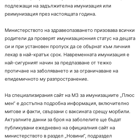
подлежащи на задължителна имунизация или
реимунизация през настоящата година.
Министерството на здравеопазването призовава всички
родители да проверят имунизационния статус на децата
си и при установен пропуск да се обърнат към личния
лекар в най-кратък срок. Навременната имунизация е
най-сигурният начин за предпазване от тежко
протичане на заболяването и за ограничаване на
епидемичното му разпространение.
На специализирания сайт на МЗ за имунизациите „Плюс
мен“ е достъпна подробна информация, включително
митове и факти, свързани с ваксината срещу морбили.
Актуалните данни за броя на заболелите ще бъдат
публикувани ежедневно на официалния сайт на
министерството в раздел „Новини“, подраздел