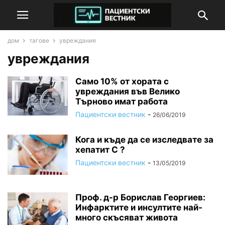
дом
тагове
увреждания
увреждания
Само 10% от хората с
увреждания във Велико
Търново имат работа
Пациентски вестник
-
26/06/2019
Кога и къде да се изследвате за
хепатит C ?
Пациентски вестник
-
13/05/2019
Проф. д-р Борислав Георгиев:
Инфарктите и инсултите най-
много скъсяват живота