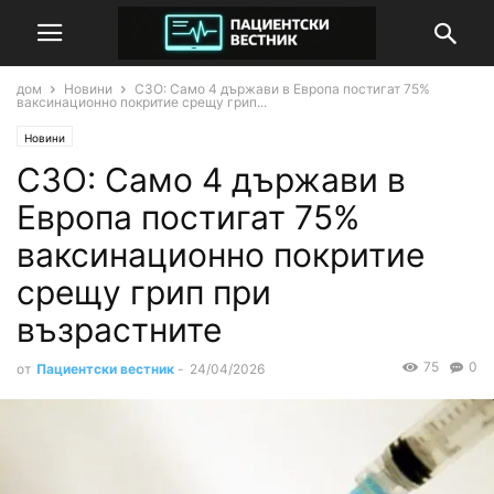
дом
Новини
СЗО: Само 4 държави в Европа постигат 75%
ваксинационно покритие срещу грип...
Новини
СЗО: Само 4 държави в
Европа постигат 75%
ваксинационно покритие
срещу грип при
възрастните
75
0
от
Пациентски вестник
-
24/04/2026