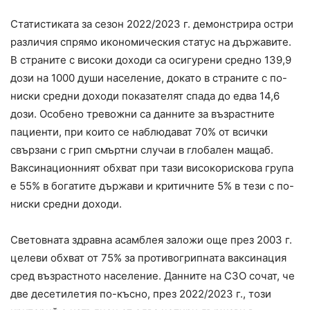
Статистиката за сезон 2022/2023 г. демонстрира остри
различия спрямо икономическия статус на държавите.
В страните с високи доходи са осигурени средно 139,9
дози на 1000 души население, докато в страните с по-
ниски средни доходи показателят спада до едва 14,6
дози. Особено тревожни са данните за възрастните
пациенти, при които се наблюдават 70% от всички
свързани с грип смъртни случаи в глобален мащаб.
Ваксинационният обхват при тази високорискова група
е 55% в богатите държави и критичните 5% в тези с по-
ниски средни доходи.
Световната здравна асамблея заложи още през 2003 г.
целеви обхват от 75% за противогрипната ваксинация
сред възрастното население. Данните на СЗО сочат, че
две десетилетия по-късно, през 2022/2023 г., този