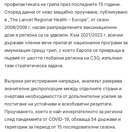
профилактиката на грипа през последните 15 години.
Според данни от ново мащабно проучване, публикувано
в „The Lancet Regional Health – Europe“, от сезон
2008/2009 г. насам разпределените ваксинационни
дози в региона са се удвоили. Към 2021/2022 г. всички
държави членки вече прилагат национални програми за
имунизация срещу грип, с което Европа се превръща в
първия от шестте глобални региона на СЗО, изпълнил
тази стратегическа задача.
Въпреки регистрирания напредък, анализът разкрива
значителни диспропорции между отделните страни и
очертава необходимостта от допълнителни усилия за
постигане на устойчиви и всеобхватни резултати.
Проучването, което е най-изчерпателното за региона
след пандемията от COVID-19, обхваща 54 държави и
територии за период от 15 последователни сезона.