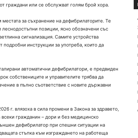
от граждани или се обслужват голям брой хора.
м местата за съхранение на дефибрилаторите. Те
и леснодостъпни позиции, ясно обозначени със
ветлинна сигнализация. Самите устройства
т подробни инструкции за употреба, които да
нсталирани автоматични дефибрилатори, е предвиден
срок собствениците и управителите трябва да
ачение в пълно съответствие с новите държавни
026 г. влязоха в сила промени в Закона за здравето,
а всеки гражданин – дори и без медицинско
външен дефибрилатор при спешни ситуации на
дващата стъпка към изграждането на работеща