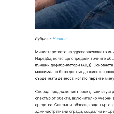
Рубрика:
Новини
Министерството на здравеопазването ин
Наредба, която ще определи точните общ
външни дефибрилатори (АВД). Основната 
максимално бърз достъп до животоспасяв
сърдечната дейност, когато първите мину
Според предложения проект, такива устр
спектър от обекти, включително учебни з
средства. Списъкът обхваща още търговск
административни сгради, социални инфра