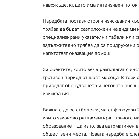
навсякъде, където има интензивен поток 
Наредбата поставя строги изисквания къ
трябва да бъдат разположени на видими 
специализирани указателни табели или с
задължително трябва да са придружени о
напътстват оказващия помощ.
За обектите, които вече разполагат с и
гратисен период от шест месеца. В този 
приведат оборудването и неговото обозн
изисквания.
Важно е да се отбележи, че от февруари 2
които законово регламентират правото н
образование – да използва автоматичен 
обществени места. Новата наредба е сле