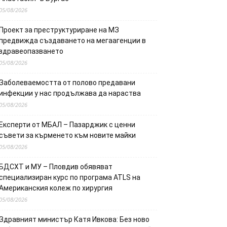
05/08/2026
Проект за преструктуриране на МЗ
предвижда създаването на мегаагенции в
здравеопазването
05/08/2026
Заболеваемостта от полово предавани
инфекции у нас продължава да нараства
05/08/2026
Експерти от МБАЛ – Пазарджик с ценни
съвети за кърменето към новите майки
05/08/2026
БДСХТ и МУ – Пловдив обявяват
специализиран курс по програма ATLS на
Американския колеж по хирургия
05/08/2026
Здравният министър Катя Ивкова: Без ново