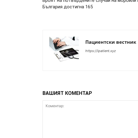
Броят на потвърдените случаи на морбили 
България достигна 165
Пациентски вестник
https://ipatient.xyz
ВАШИЯТ КОМЕНТАР