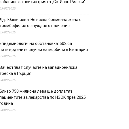
забавяне за психиатрията „Св. Иван Рилски“
05/08/2026
Д-р Юзекчиева: Не всяка бременна жена с
тромбофилия се нуждае от лечение
05/08/2026
Епидемиологична обстановка: 502 са
потвърдените случаи на морбили в България
05/08/2026
Зачестяват случаите на западнонилска
треска в Гърция
04/08/2026
Близо 750 милиона лева ще доплатят
пациентите за лекарства по НЗОК през 2025
година
04/08/2026