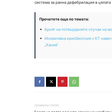
система за ранна дефибрилация в цялата 
Прочетете още по темата:
Броят на потвърдените случаи на м
Иновативна криобиопсия с КТ навиг
„Канев“
предишна статия