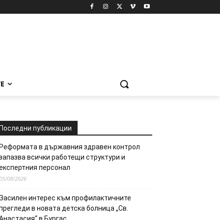
Е
Последни публикации
Реформата в държавния здравен контрол
запазва всички работещи структури и
експертния персонал
05/08/2026
Засилен интерес към профилактичните
прегледи в новата детска болница „Св.
Анастасия“ в Бургас