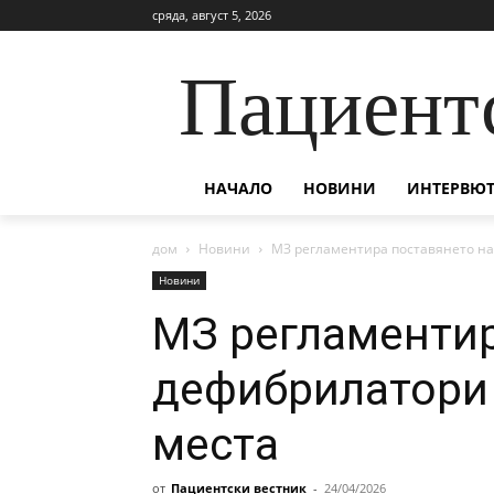
сряда, август 5, 2026
Пациент
НАЧАЛО
НОВИНИ
ИНТЕРВЮТ
дом
Новини
МЗ регламентира поставянето н
Новини
МЗ регламентир
дефибрилатори
места
от
Пациентски вестник
-
24/04/2026