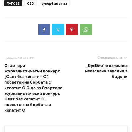
ТАГОВЕ
СЗО
супербактерии
предишна статия
Следваща статия
Стартира
„БулБио“ е изнасяла
журналистически конкурс
нелегално ваксини в
„Свят без хепатит С“,
бидони
посветен на борбата с
хепатит С Още за Стартира
журналистически конкурс
Свят без хепатит С ,
посветен на борбата с
хепатит С