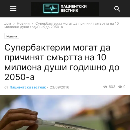
дом
Новини
Супербактерии могат да причинят смъртта на 10
милиона души годишно до 2050-а
Новини
Супербактерии могат да
причинят смъртта на 10
милиона души годишно до
2050-а
803
0
от
Пациентски вестник
-
23/09/2016