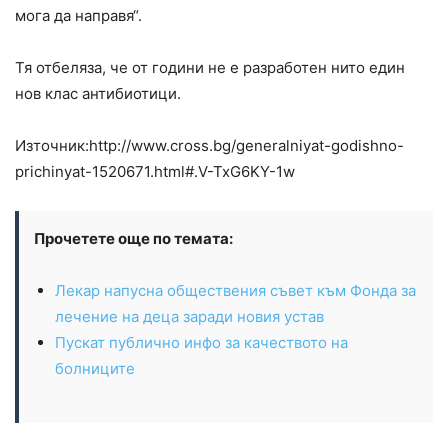
мога да направя“.
Тя отбеляза, че от години не е разработен нито един
нов клас антибиотици.
Източник:http://www.cross.bg/generalniyat-godishno-
prichinyat-1520671.html#.V-TxG6KY-1w
Прочетете още по темата:
Лекар напусна обществения съвет към Фонда за
лечение на деца заради новия устав
Пускат публично инфо за качеството на
болниците