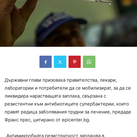
Държавни глави призоваха правителства, лекари,
лаборатории и потребители да се мобилизират, за да се
ликвидира нарастващата заплаха, свързана с
резистентни към антибиотиците супербактерии, които
правят редица заболявания трудни за лечение, предадe
Франс прес, цитирано от epicenter.bg.
„Антимикробната резистентност заплашва в