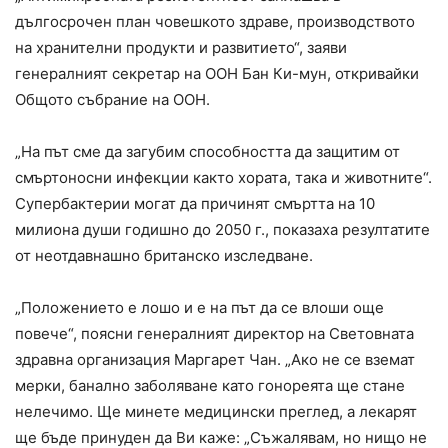
дългосрочен план човешкото здраве, производството
на хранителни продукти и развитието“, заяви
генералният секретар на ООН Бан Ки-мун, откривайки
Общото събрание на ООН.
„На път сме да загубим способността да защитим от
смъртоносни инфекции както хората, така и животните“.
Супербактерии могат да причинят смъртта на 10
милиона души годишно до 2050 г., показаха резултатите
от неотдавнашно британско изследване.
„Положението е лошо и е на път да се влоши още
повече“, поясни генералният директор на Световната
здравна организация Маргарет Чан. „Ако не се вземат
мерки, банално заболяване като гонореята ще стане
нелечимо. Ще минете медицински преглед, а лекарят
ще бъде принуден да Ви каже: „Съжалявам, но нищо не