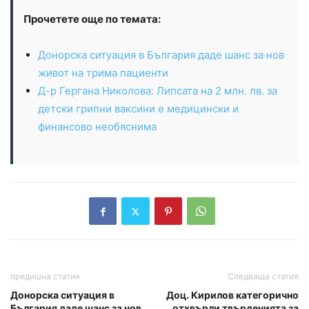
Прочетете още по темата:
Донорска ситуация в България даде шанс за нов
живот на трима пациенти
Д-р Гергана Николова: Липсата на 2 млн. лв. за
детски грипни ваксини е медицински и
финансово необяснима
предишна статия
Следваща статия
Донорска ситуация в
Доц. Кирилов категорично
България даде шанс за нов
отхвърли твърденията за