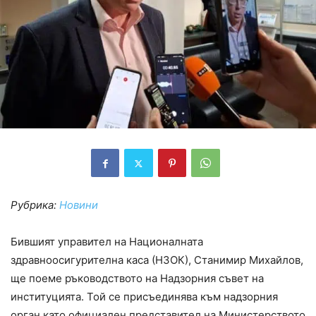
Рубрика:
Новини
Бившият управител на Националната
здравноосигурителна каса (НЗОК), Станимир Михайлов,
ще поеме ръководството на Надзорния съвет на
институцията. Той се присъединява към надзорния
орган като официален представител на Министерството