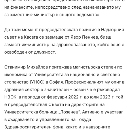
на финансите, непосредствено след назначаването му
за заместник-министър в същото ведомство.
До този момент председателската позиция в Надзорния
съвет на Касата се заемаше от Явор Пенчев, бивш
заместник-министър на здравеопазването, който вече е
освободен от длъжност.
Станимир Михайлов притежава магистърска степен по
икономика от Университета за национално и световно
стопанство (УНСС) в София. Професионалният му опит в
здравния сектор е значителен – освен че е ръководил
НЗОК, в периода от февруари 2022 г. до юли 2023 г. той
е председателствал Съвета на директорите на
Университетска болница „Лозенец“. Активно е участвал
в създаването и управлението на Токуда
Здравноосигурителен фонд, както и в надзорните