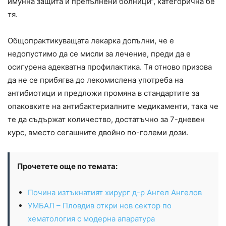
имунна защита и препълнени болници“, категорична бе
тя.
Общопрактикуващата лекарка допълни, че е
недопустимо да се мисли за лечение, преди да е
осигурена адекватна профилактика. Тя отново призова
да не се прибягва до лекомислена употреба на
антибиотици и предложи промяна в стандартите за
опаковките на антибактериалните медикаменти, така че
те да съдържат количество, достатъчно за 7-дневен
курс, вместо сегашните двойно по-големи дози.
Прочетете още по темата:
Почина изтъкнатият хирург д-р Ангел Ангелов
УМБАЛ – Пловдив откри нов сектор по
хематология с модерна апаратура