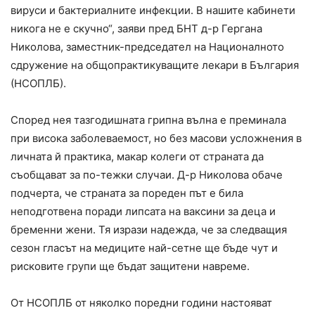
вируси и бактериалните инфекции. В нашите кабинети
никога не е скучно“, заяви пред БНТ д-р Гергана
Николова, заместник-председател на Националното
сдружение на общопрактикуващите лекари в България
(НСОПЛБ).
Според нея тазгодишната грипна вълна е преминала
при висока заболеваемост, но без масови усложнения в
личната й практика, макар колеги от страната да
съобщават за по-тежки случаи. Д-р Николова обаче
подчерта, че страната за пореден път е била
неподготвена поради липсата на ваксини за деца и
бременни жени. Тя изрази надежда, че за следващия
сезон гласът на медиците най-сетне ще бъде чут и
рисковите групи ще бъдат защитени навреме.
От НСОПЛБ от няколко поредни години настояват