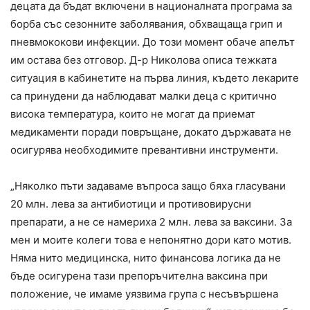
децата да бъдат включени в националната програма за
борба със сезонните заболявания, обхващаща грип и
пневмококови инфекции. До този момент обаче апелът
им остава без отговор. Д-р Николова описа тежката
ситуация в кабинетите на първа линия, където лекарите
са принудени да наблюдават малки деца с критично
висока температура, които не могат да приемат
медикаменти поради повръщане, докато държавата не
осигурява необходимите превантивни инструменти.
„Няколко пъти задаваме въпроса защо бяха гласувани
20 млн. лева за антибиотици и противовирусни
препарати, а не се намериха 2 млн. лева за ваксини. За
мен и моите колеги това е непонятно дори като мотив.
Няма нито медицинска, нито финансова логика да не
бъде осигурена тази препоръчителна ваксина при
положение, че имаме уязвима група с несъвършена