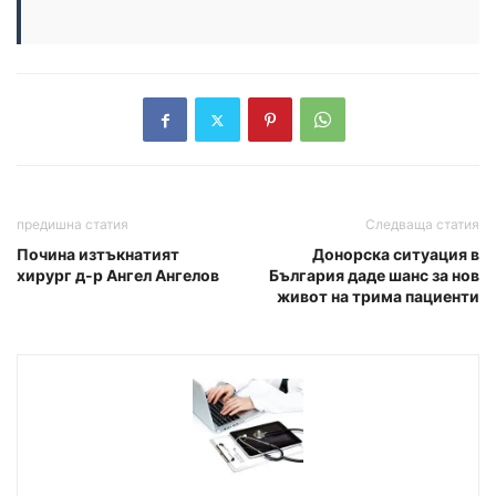
предишна статия
Следваща статия
Почина изтъкнатият
Донорска ситуация в
хирург д-р Ангел Ангелов
България даде шанс за нов
живот на трима пациенти