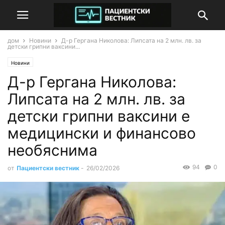
дом
Новини
Д-р Гергана Николова: Липсата на 2 млн. лв. за
детски грипни ваксини...
Новини
Д-р Гергана Николова:
Липсата на 2 млн. лв. за
детски грипни ваксини е
медицински и финансово
необяснима
94
0
от
Пациентски вестник
-
26/02/2026