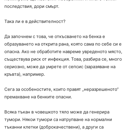
последствия, дори смърт.
Така ли е в действителност?
Да започнем с това, че откъсването на бенка е
образуването на открита рана, която сама по себе си е
опасна. Ако не обработите навреме увреденото място,
съществува риск от инфекция. Това, разбира се, много
сериозно, може да умрете от сепсис (заразяване на
кръвта), например.
Сега за особеностите, които правят „неразрешеното“
премахване на бенките опасни.
Всяка тъкан в човешкото тяло може да генерира
тумори. Някои тумори са натрупване на нормални
тъканни клетки (доброкачествени), а други са