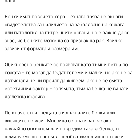
бани.
Бенки имат повечето хора. Техната поява не винаги
свидетелства за наличието на заболяване на кожата
или патология на вътрешните органи, но е важно да се
знае, че бенките може да са признак на рак. Всичко
зависи от формата и размера им.
Обикновено бенките се появяват като тъмни петна по
кожата – те могат да бъдат големи и малки, но ако не са
изпъкнали не ни пречат да живеем, ако не се смята
естетичния фактор – голямата, тъмна бенка не винаги
изглежда красиво.
По иначе стоят нещата с изпъкналите бенки или
висящите невуси. Мнозина се опасяват, че ако
случайно откъснем или повредим такава бенка, то
неминуемо ще настъпят необратими и много тежки