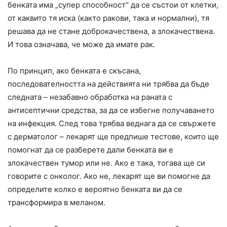
бенката има „супер способност“ да се състои от клетки,
от каквито тя иска (както ракови, така и нормални), тя
решава да не стане доброкачествена, а злокачествена.
И това означава, че може да имате рак.
По принцип, ако бенката е скъсана,
последователността на действията ни трябва да бъде
следната – незабавно обработка на раната с
антисептични средства, за да се избегне получаването
на инфекция. След това трябва веднага да се свържете
с дерматолог – лекарят ще предпише тестове, които ще
помогнат да се разберете дали бенката ви е
злокачествен тумор или не. Ако е така, тогава ще си
говорите с онколог. Ако не, лекарят ще ви помогне да
определите колко е вероятно бенката ви да се
трансформира в меланом.