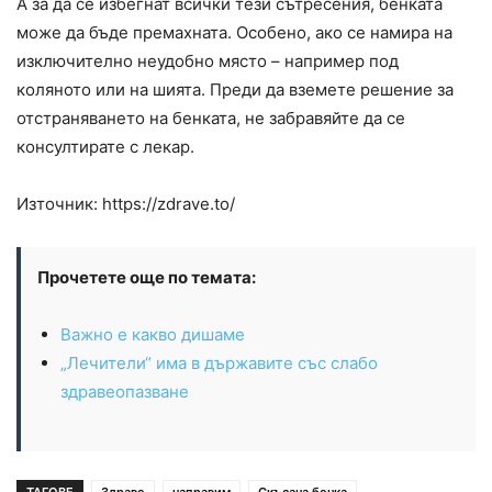
А за да се избегнат всички тези сътресения, бенката
може да бъде премахната. Особено, ако се намира на
изключително неудобно място – например под
коляното или на шията. Преди да вземете решение за
отстраняването на бенката, не забравяйте да се
консултирате с лекар.
Източник: https://zdrave.to/
Прочетете още по темата:
Важно е какво дишаме
„Лечители“ има в държавите със слабо
здравеопазване
ТАГОВЕ
Здраве
направим
Скъсана бенка