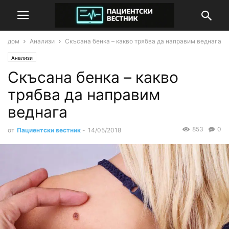
дом
Анализи
Скъсана бенка – какво трябва да направим веднага
Анализи
Скъсана бенка – какво
трябва да направим
веднага
853
0
от
Пациентски вестник
-
14/05/2018