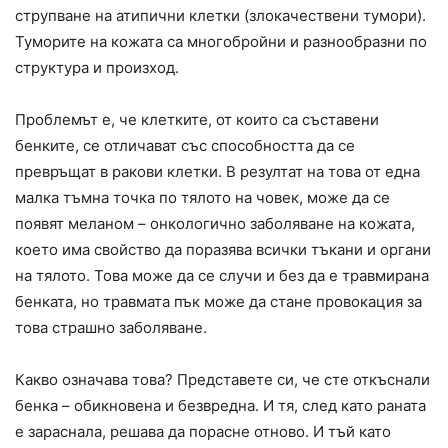
струпване на атипични клетки (злокачествени тумори).
Туморите на кожата са многобройни и разнообразни по
структура и произход.
Проблемът е, че клетките, от които са съставени
бенките, се отличават със способността да се
превръщат в ракови клетки. В резултат на това от една
малка тъмна точка по тялото на човек, може да се
появят меланом – онкологично заболяване на кожата,
което има свойство да поразява всички тъкани и органи
на тялото. Това може да се случи и без да е травмирана
бенката, но травмата пък може да стане провокация за
това страшно заболяване.
Какво означава това? Представете си, че сте откъснали
бенка – обикновена и безвредна. И тя, след като раната
е зараснала, решава да порасне отново. И тъй като