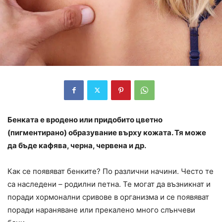
Бенката е вродено или придобито цветно
(пигментирано) образувание върху кожата. Тя може
да бъде кафява, черна, червена и др.
Как се появяват бенките? По различни начини. Често те
са наследени – родилни петна. Те могат да възникнат и
поради хормонални сривове в организма и се появяват
поради нараняване или прекалено много слънчеви