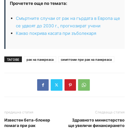
Прочетете още по темата:
Смъртните случаи от рак на гърдата в Европа ще
се удвоят до 2030 г., прогнозират учени
Какво покрива касата при зъболекаря
ТАГОВЕ
рак на панкреаса
симптоми при рак на панкреаса
предишна статия
Следваща статия
Известен бета-блокер
Здравното министерство
помага при рак
ще увеличи финансирането