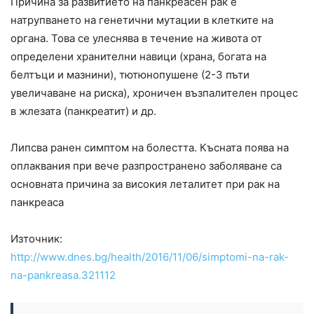
Причина за развитието на панкреасен рак е
натрупването на генетични мутации в клетките на
органа. Това се улеснява в течение на живота от
определени хранителни навици (храна, богата на
белтъци и мазнини), тютюнопушене (2-3 пъти
увеличаване на риска), хроничен възпалителен процес
в жлезата (панкреатит) и др.
Липсва ранен симптом на болестта. Късната поява на
оплаквания при вече разпространено заболяване са
основната причина за високия леталитет при рак на
панкреаса
Източник:
http://www.dnes.bg/health/2016/11/06/simptomi-na-rak-
na-pankreasa.321112