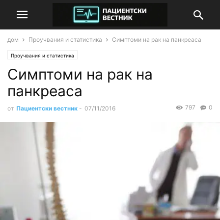
дом
Проучвания и статистика
Симптоми на рак на панкреаса
Проучвания и статистика
Симптоми на рак на
панкреаса
797
0
от
Пациентски вестник
-
07/11/2016