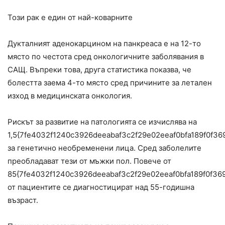
Този рак е един от най-коварните
Дукталният аденокарцином на панкреаса е на 12-то
място по честота сред онкологичните заболявания в
САЩ. Въпреки това, друга статистика показва, че
болестта заема 4-то място сред причините за летален
изход в медицинската онкология.
Рискът за развитие на патологията се изчислява на
1,5{7fe4032f1240c3926deeabaf3c2f29e02eeaf0bfa189f0f3
за генетично необременени лица. Сред заболелите
преобладават тези от мъжки пол. Повече от
85{7fe4032f1240c3926deeabaf3c2f29e02eeaf0bfa189f0f36
от пациентите се диагностицират над 55-годишна
възраст.