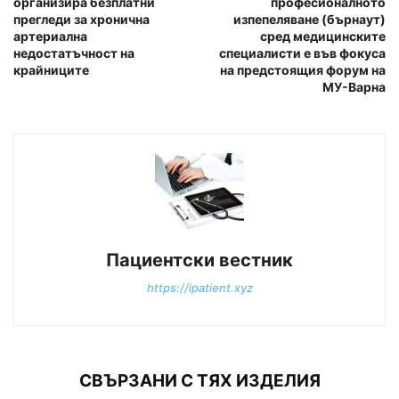
организира безплатни
професионалното
прегледи за хронична
изпепеляване (бърнаут)
артериална
сред медицинските
недостатъчност на
специалисти е във фокуса
крайниците
на предстоящия форум на
МУ-Варна
Пациентски вестник
https://ipatient.xyz
СВЪРЗАНИ С ТЯХ ИЗДЕЛИЯ