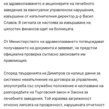
на здравеопазването и акционерите на лечебното
заведение за евентуални управленски нарушения,
извършени от изпълнителния директор д-р Васил
Славов. В сигнала се настоява за извършване на
цялостен финансов одит на болницата.
От Министерството на здравеопазването потвърждават
получаването на документа и заявяват, че предстои
официална проверка съгласно законовите им
правомощия.
Според твърденията на Димитров са налице данни за
системно неизпълнение на договора за управление,
злоупотреба със служебно положение и неспазване на
разпоредбите на Търговския закон и Закона за
лечебните заведения. Той изразява загриженост
относно липсата на прозрачност, нарушената отчетност