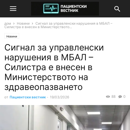
дом
Новини
Сигнал за управленски нарушения в МБАЛ –
Силистра е внесен в Министерството...
Новини
Сигнал за управленски
нарушения в МБАЛ –
Силистра е внесен в
Министерството на
здравеопазването
88
0
от
Пациентски вестник
-
19/03/2026