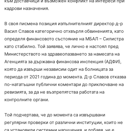
към доставчици и възможен конфликт на интереси при
кадрови назначения.
В своя писмена позиция изпълнителният директор д-р
Васил Славов категорично отхвърля обвиненията, като
определя финансовото състояние на МБАЛ – Силистра
като стабилно. Той заявява, че лично е настоял пред
Министерството на здравеопазването за намесата на
Агенцията за държавна финансова инспекция (АДФИ),
която да извърши независим одит на болницата за
периода от 2021 година до момента. Д-р Славов отказва
по-нататъшни публични коментари до приключване на
ревизията, за да не възпрепятства работата на
контролните органи.
Той подчертава, че до момента са извършвани
регулярни проверки от различни институции, които не
са установили системни нарушения, и добавя, че е