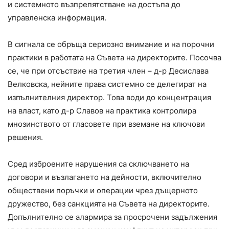
и системното възпрепятстване на достъпа до
управленска информация.
В сигнала се обръща сериозно внимание и на порочни
практики в работата на Съвета на директорите. Посочва
се, че при отсъствие на третия член – д-р Десислава
Велковска, нейните права системно се делегират на
изпълнителния директор. Това води до концентрация
на власт, като д-р Славов на практика контролира
мнозинството от гласовете при вземане на ключови
решения.
Сред изброените нарушения са сключването на
договори и възлагането на дейности, включително
обществени поръчки и операции чрез дъщерното
дружество, без санкцията на Съвета на директорите.
Допълнително се алармира за просрочени задължения