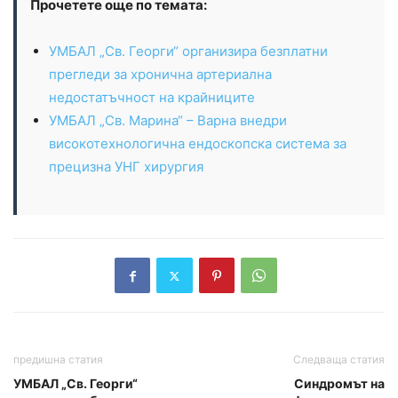
Прочетете още по темата:
УМБАЛ „Св. Георги“ организира безплатни
прегледи за хронична артериална
недостатъчност на крайниците
УМБАЛ „Св. Марина“ – Варна внедри
високотехнологична ендоскопска система за
прецизна УНГ хирургия
предишна статия
Следваща статия
УМБАЛ „Св. Георги“
Синдромът на