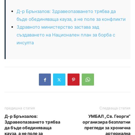
Д-р Брънзалов: Здравеопазването трябва да
бъде обединяваща кауза, а не поле за конфликти
Здравното министерство застава зад
създаването на Национален план за борба с
инсулта
предишна статия
Следваща статия
Д-р Брънзалов:
УМБАЛ „Св. Георги“
Здравеопазването трябва
организира безплатни
да бъде обединяваща
прегледи за хронична
кауза, а не поле за
артериална