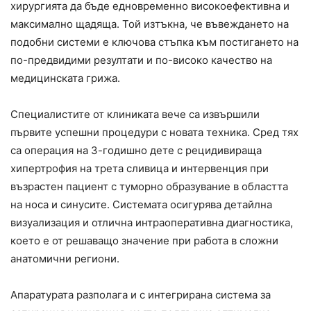
хирургията да бъде едновременно високоефективна и
максимално щадяща. Той изтъкна, че въвеждането на
подобни системи е ключова стъпка към постигането на
по-предвидими резултати и по-високо качество на
медицинската грижа.
Специалистите от клиниката вече са извършили
първите успешни процедури с новата техника. Сред тях
са операция на 3-годишно дете с рецидивираща
хипертрофия на трета сливица и интервенция при
възрастен пациент с туморно образувание в областта
на носа и синусите. Системата осигурява детайлна
визуализация и отлична интраоперативна диагностика,
което е от решаващо значение при работа в сложни
анатомични региони.
Апаратурата разполага и с интегрирана система за