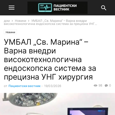
дом
Новини
УМБАЛ „Св. Марина“ – Варна внедри
високотехнологична ендоскопска система за прецизна УНГ...
Новини
УМБАЛ „Св. Марина“ –
Варна внедри
високотехнологична
ендоскопска система за
прецизна УНГ хирургия
98
0
от
Пациентски вестник
-
19/03/2026