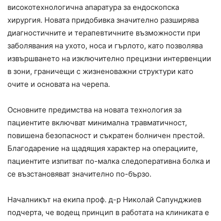
високотехнологична апаратура за ендоскопска
хирургия. Новата придобивка значително разширява
диагностичните и терапевтичните възможности при
заболявания на ухото, носа и гърлото, като позволява
извършването на изключително прецизни интервенции
в зони, граничещи с жизненоважни структури като
очите и основата на черепа.
Основните предимства на новата технология за
пациентите включват минимална травматичност,
повишена безопасност и съкратен болничен престой.
Благодарение на щадящия характер на операциите,
пациентите изпитват по-малка следоперативна болка и
се възстановяват значително по-бързо.
Началникът на екипа проф. д-р Николай Сапунджиев
подчерта, че водещ принцип в работата на клиниката е