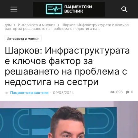
дом
Интервюта и мнения
Шарков: Инфраструктурата е ключов
фактор за решаването на проблема с недостига на...
Интервюта и мнения
Шарков: Инфраструктурата
е ключов фактор за
решаването на проблема с
недостига на сестри
896
0
от
Пациентски вестник
-
09/08/2024