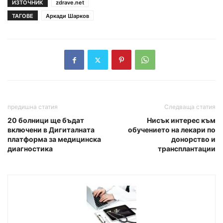
ИЗТОЧНИК
zdrave.net
ТАГОВЕ
Аркади Шарков
предишна статия
Следваща статия
20 болници ще бъдат
Нисък интерес към
включени в Дигиталната
обучението на лекари по
платформа за медицинска
донорство и
диагностика
трансплантации