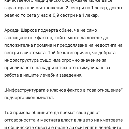
качественото медицинско обслужване може да се
гарантира при съотношение 2 сестри на 1 лекар, докато
реално то сега у нас е 0,9 сестри на 1 лекар.
Аркади Шарков подчерта обаче, че не само
заплащането е фактор, който може да доведе до
положителна промяна и преодоляване на недостига на
сестри в системата. Той бе категоричен, че добрата
инфраструктура също има огромно значение за
привличането на кадри и тяхното стимулиране за
работа в нашите лечебни заведения.
„Инфраструктурата е ключов фактор в това отношение“,
подчерта икономистът.
Той призова общините да поемат своя дял от
отговорността и местната власт в лицето на кметовете
и общинските съвети е редно да осигурят в лечебните