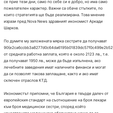
се прие тези дни, само по себе си е добро, но има само
пожелателен характер. Важни са обаче стъпките, по
които стратегията ще бъде реализирана. Това мнение
изрази пред Nova News здравният икономист Аркади
Шарков.
По думите му заложената мярка сестрите да получават
90{e2ca6ccbb3a8277d0c64da6195b01839dc57f0c499e2b52
от средната работна заплата, която е около 2123 лв., т.е.
да получават 1950 лв., може да бъде изпълнена, ако
лечебните заведения имат наличните финанси и могат
да си позволят такова заплащане, както и ако имат
сключен отраслов КТД.
Икономистът припомни, че България е твърде далеч от
европейския стандарт на съотношение на броя лекари
към броя медицински сестри, според който