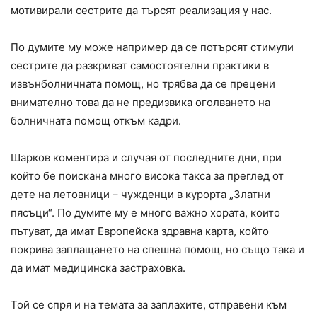
мотивирали сестрите да търсят реализация у нас.
По думите му може например да се потърсят стимули
сестрите да разкриват самостоятелни практики в
извънболничната помощ, но трябва да се прецени
внимателно това да не предизвика оголването на
болничната помощ откъм кадри.
Шарков коментира и случая от последните дни, при
който бе поискана много висока такса за преглед от
дете на летовници – чужденци в курорта „Златни
пясъци“. По думите му е много важно хората, които
пътуват, да имат Европейска здравна карта, който
покрива заплащането на спешна помощ, но също така и
да имат медицинска застраховка.
Той се спря и на темата за заплахите, отправени към