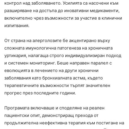
контрол над заболяването. Усилията са насочени към
разширяване на достъпа до иновативни медикаменти,
включително чрез възможности за участие в клинични
изпитвания.
От страна на алерголозите бе акцентирано върху
сложната имунологична патогенеза на хроничната
уртикария, налагаща строго индивидуализиран подход
и системен мониторинг. Беше направен паралел с
еволюцията в лечението на други хронични
заболявания като бронхиалната астма, където
терапевтичните възможности търпят значителен
прогрес през последните години.
Програмата включваше и споделяне на реален
пациентски опит, демонстриращ прехода от
продължителна неефективна терапия към постигане на