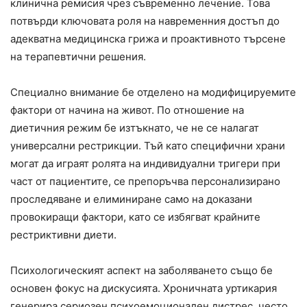
клинична ремисия чрез съвременно лечение. Това
потвърди ключовата роля на навременния достъп до
адекватна медицинска грижа и проактивното търсене
на терапевтични решения.
Специално внимание бе отделено на модифицируемите
фактори от начина на живот. По отношение на
диетичния режим бе изтъкнато, че не се налагат
универсални рестрикции. Тъй като специфични храни
могат да играят ролята на индивидуални тригери при
част от пациентите, се препоръчва персонализирано
проследяване и елиминиране само на доказани
провокиращи фактори, като се избягват крайните
рестриктивни диети.
Психологическият аспект на заболяването също бе
основен фокус на дискусията. Хроничната уртикария
генерира сериозен психоемоционален дистрес, често