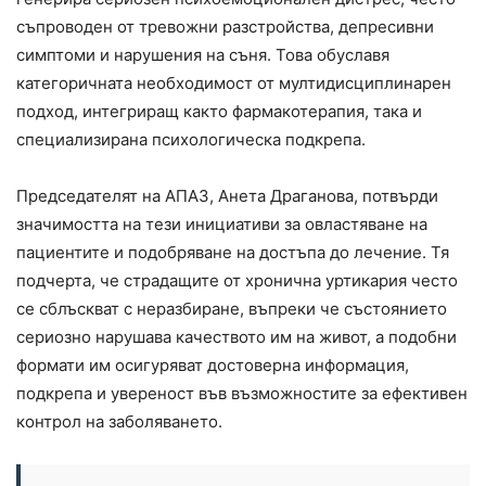
съпроводен от тревожни разстройства, депресивни
симптоми и нарушения на съня. Това обуславя
категоричната необходимост от мултидисциплинарен
подхoд, интегриращ както фармакотерапия, така и
специализирана психологическа подкрепа.
Председателят на АПАЗ, Анета Драганова, потвърди
значимостта на тези инициативи за овластяване на
пациентите и подобряване на достъпа до лечение. Тя
подчерта, че страдащите от хронична уртикария често
се сблъскват с неразбиране, въпреки че състоянието
сериозно нарушава качеството им на живот, а подобни
формати им осигуряват достоверна информация,
подкрепа и увереност във възможностите за ефективен
контрол на заболяването.