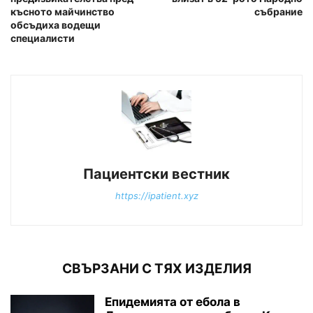
късното майчинство
събрание
обсъдиха водещи
специалисти
Пациентски вестник
https://ipatient.xyz
СВЪРЗАНИ С ТЯХ ИЗДЕЛИЯ
Епидемията от ебола в