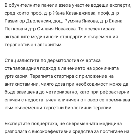
В обучителните панели взеха участие водещи експерти,
сред които проф. д-р Жана Казанджиева, проф. д-р
Развигор Дърленски, доц. Румяна Янкова, д-р Елена
Петкова и д-р Силвия Новакова. Те презентираха
актуалните медицински стандарти и съвременния
терапевтичен алгоритъм.
Специалистите по дерматология очертаха
стъпаловидния подход в лечението на хроничната
уртикария. Терапията стартира с приложение на
антихистамини, чиято доза при необходимост може да
бъде завишена до четирикратно, като при рефрактерни
случаи с недостатъчен клиничен отговор се преминава
към съвременни таргетни биологични терапии.
Експертите подчертаха, че съвременната медицина
разполага с високоефективни средства за постигане на