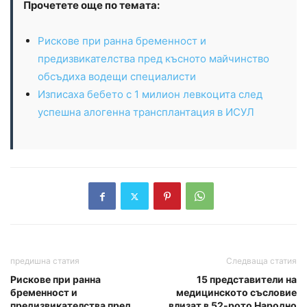
Прочетете още по темата:
Рискове при ранна бременност и
предизвикателства пред късното майчинство
обсъдиха водещи специалисти
Изписаха бебето с 1 милион левкоцита след
успешна алогенна трансплантация в ИСУЛ
предишна статия
Следваща статия
Рискове при ранна
15 представители на
бременност и
медицинското съсловие
предизвикателства пред
влизат в 52-рото Народно