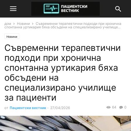
дом
Новини
Съвременни терапевтични подходи при хронична
спонтанна уртикария бяха обсъдени на специализирано училище...
Новини
Съвременни терапевтични
подходи при хронична
спонтанна уртикария бяха
обсъдени на
специализирано училище
за пациенти
64
0
от
Пациентски вестник
-
27/04/2026