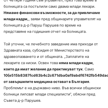
От четири години съм управител, през това време в
болницата са постъпили само двама млади лекари.
Нямаме финансови възможности, за да привличаме
млади кадри
„, заяви пред общинарите управителят на
болницата д-р Паруш Парушев по време на
представяне на годишния отчет на болницата.
Той уточни, че лечебното заведение има приходи от
Здравната каза, субсидия от Министерството на
здравеопазването и от общината. „Заплатите на
лекарите са ниски. Освен това
няма млади кадри,
които да имат желание да практикуват тук
. Само
10{e515b8387fcd63b4c2c671dba0af9abdf6742fb549da
от завършилите медицина остават в България
.
Проблемът е на държавно ниво. Във всички общински
болници липсват млади специалисти“, обясни пред
Съвета д-р Парушев.