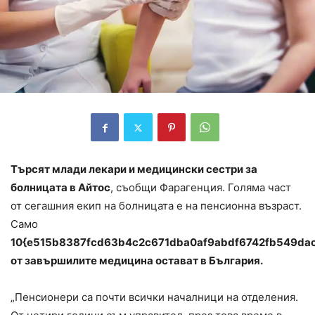
Търсят млади лекари и медицински сестри за
болницата в Айтос
, съобщи Фарагенция. Голяма част
от сегашния екип на болницата е на пенсионна възраст.
Само
10{e515b8387fcd63b4c2c671dba0af9abdf6742fb549da
от завършилите медицина остават в България.
„Пенсионери са почти всички началници на отделения.