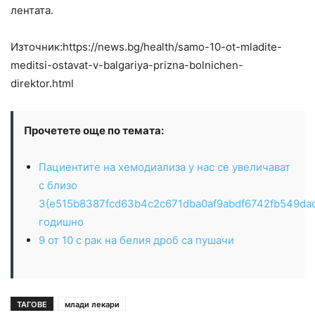
лентата.
Източник:https://news.bg/health/samo-10-ot-mladite-
meditsi-ostavat-v-balgariya-prizna-bolnichen-
direktor.html
Прочетете още по темата:
Пациентите на хемодиализа у нас се увеличават
с близо
3{e515b8387fcd63b4c2c671dba0af9abdf6742fb549da
годишно
9 от 10 с рак на белия дроб са пушачи
ТАГОВЕ
млади лекари