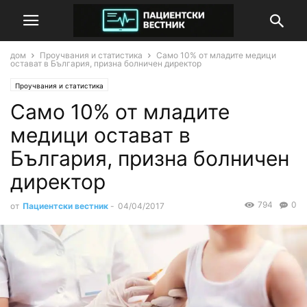
дом
Проучвания и статистика
Само 10% от младите медици
остават в България, призна болничен директор
Проучвания и статистика
Само 10% от младите
медици остават в
България, призна болничен
директор
794
0
от
Пациентски вестник
-
04/04/2017