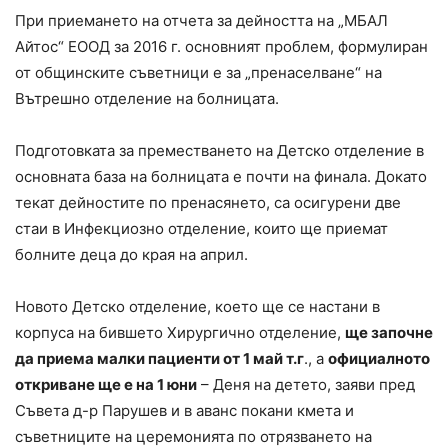
При приемането на отчета за дейността на „МБАЛ
Айтос“ ЕООД за 2016 г. основният проблем, формулиран
от общинските съветници е за „пренаселване“ на
Вътрешно отделение на болницата.
Подготовката за преместването на Детско отделение в
основната база на болницата е почти на финала. Докато
текат дейностите по пренасянето, са осигурени две
стаи в Инфекциозно отделение, които ще приемат
болните деца до края на април.
Новото Детско отделение, което ще се настани в
корпуса на бившето Хирургично отделение,
ще започне
да приема малки пациенти от 1 май т.г
., а
официалното
откриване ще е на 1 юни
– Деня на детето, заяви пред
Съвета д-р Парушев и в аванс покани кмета и
съветниците на церемонията по отрязването на