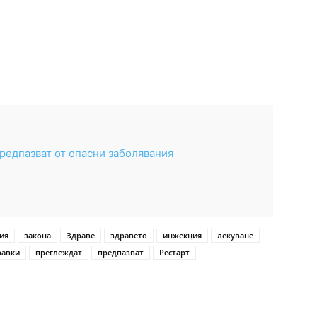
редпазват от опасни заболявания
ия
закона
Здраве
здравето
инжекция
лекуване
равки
преглеждат
предпазват
Рестарт