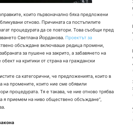
Поправките, които първоначално бяха предложени
убликувани отново. Причината са постъпилите
агат процедурата да се повтори. Това съобщи пред
пазването Светлана Йорданова.
Проектът за
ествено обсъждане включваше редица промени,
забраната за пушене на закрито, а забавянето на
 обект на критики от страна на граждански
стите са категорични, че предложенията, които в
а на промените, които ние сме обявили
ори процедурата. Тя е такава, че ние отново трябва
 да я приемем на ниво обществено обсъждане“,
ва.
закона