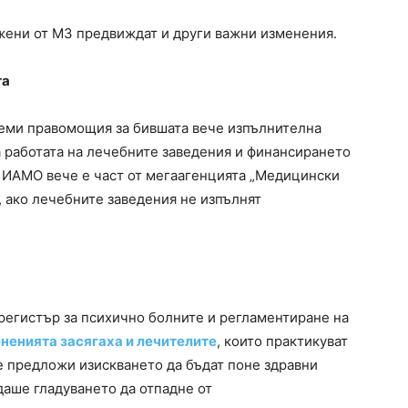
жени от МЗ предвиждат и други важни изменения.
та
леми правомощия за бившата вече изпълнителна
а работата на лечебните заведения и финансирането
. ИАМО вече е част от мегаагенцията „Медицински
, ако лечебните заведения не изпълнят
 регистър за психично болните и регламентиране на
ненията засягаха и лечителите
, които практикуват
е предложи изискването да бъдат поне здравни
аше гладуването да отпадне от