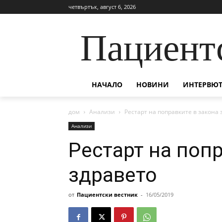
четвъртък, август 6, 2026
Пациент
НАЧАЛО
НОВИНИ
ИНТЕРВЮТ
дом
Анализи
Рестарт на поправките в закона 
Анализи
Рестарт на попр
здравето
от
Пациентски вестник
-
16/05/2019