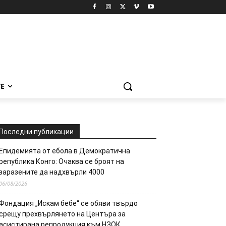
Е
Последни публикации
Епидемията от ебола в Демократична
република Конго: Очаква се броят на
заразените да надхвърли 4000
06/08/2026
Фондация „Искам бебе“ се обяви твърдо
срещу прехвърлянето на Центъра за
асистирана репродукция към НЗОК