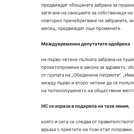
предвиждат обещаната забрана за пушене
затягане на санкциите за собственици на
повторно пренебрегване на забраните, ин
месец, предвиждат още промените.
Междувременно депутатите одобриха
на първо четене пълната забрана на пуше
проектопромени в закона за здравето, о
от групата на „Обединени патриоти“. „Им
между първо и второ четене да се попъл
на тютюнопушенето на обществени места
НС се изрази в подкрепа на тази линия,
която и сега се следва от правителствот
връзка с приетите на този етап поправки.