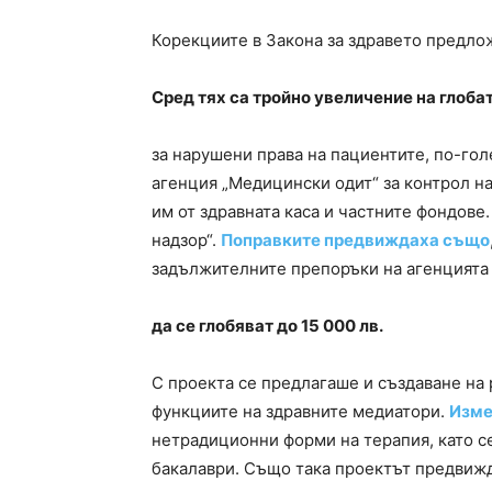
Корекциите в Закона за здравето предло
Сред тях са тройно увеличение на глоба
за нарушени права на пациентите, по-го
агенция „Медицински одит“ за контрол н
им от здравната каса и частните фондове
надзор“.
Поправките предвиждаха също
задължителните препоръки на агенцията
да се глобяват до 15 000 лв.
С проекта се предлагаше и създаване на
функциите на здравните медиатори.
Изме
нетрадиционни форми на терапия, като с
бакалаври. Също така проектът предвижд