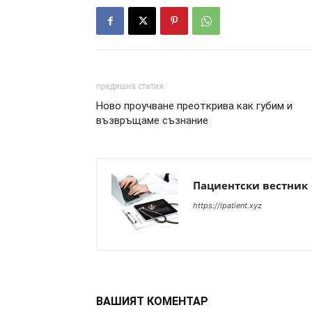
предишна статия
Ново проучване преоткрива как губим и
възвръщаме съзнание
Пациентски вестник
https://ipatient.xyz
ВАШИЯТ КОМЕНТАР