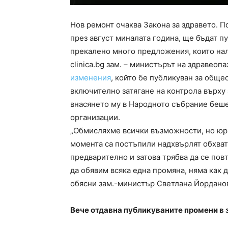
Нов ремонт очаква Закона за здравето. 
през август миналата година, ще бъдат п
прекалено много предложения, които нал
clinica.bg зам. – министърът на здравео
изменения
, който бе публикуван за общ
включително затягане на контрола върху 
внасянето му в Народното събрание беше
организации.
„Обмисляхме всички възможности, но юри
момента са постъпили надхвърлят обхват
предварително и затова трябва да се повт
да обявим всяка една промяна, няма как
обясни зам.-министър Светлана Йордано
Вече отдавна публикуваните промени в 