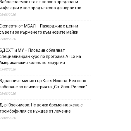
Заболеваемостта от полово предавани
инфекции у нас продължава да нараства
05/08/2026
Експерти от МБАЛ – Пазарджик с ценни
съвети за кърменето към новите майки
05/08/2026
БДСХТ и МУ – Пловдив обявяват
специализиран курс по програма ATLS на
Американския колеж по хирургия
05/08/2026
Здравният министър Катя Ивкова: Без ново
забавяне за психиатрията „Св. Иван Рилски“
05/08/2026
Д-р Юзекчиева: Не всяка бременна жена с
тромбофилия се нуждае от лечение
05/08/2026