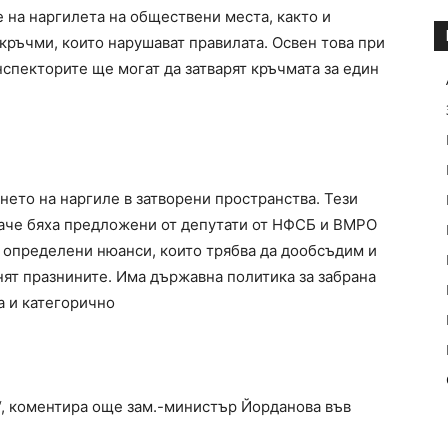
 на наргилета на обществени места, както и
 кръчми, които нарушават правилата. Освен това при
спекторите ще могат да затварят кръчмата за един
нето на наргиле в затворени пространства. Тези
баче бяха предложени от депутати от НФСБ и ВМРО
а определени нюанси, които трябва да дообсъдим и
нят празнините. Има държавна политика за забрана
 и категорично
о“, коментира още зам.-министър Йорданова във