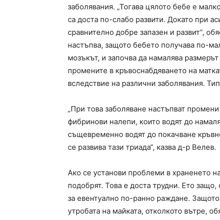
заболявания. „Тогава цялото бебе е малко
са доста по-слабо развити. Докато при а
сравнително добре запазен и развит“, о
настъпва, защото бебето получава по-ма
мозъкът, и започва да намалява размерът 
промените в кръвоснабдяването на маткат
вследствие на различни заболявания. Тип
„При това заболяване настъпват промени 
фибринови налепи, които водят до намаля
същевременно водят до покачване кръвнот
се развива тази триада“, казва д-р Велев.
Ако се установи проблеми в храненето на
подобрят. Това е доста трудни. Ето защо,
за евентуално по-ранно раждане. Защот
утробата на майката, отколкото вътре, об