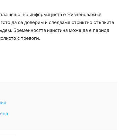
 плашещо, но информацията е жизненоважна!
огото да се доверим и следваме стриктно стъпките
бъдем. Бременността наистина може да е период
колкото с тревоги.
ния
зена