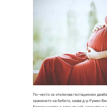
По-често се отключва гестационен диабе
храненето на бебето, казва д-р Румен Ве
Бременността е един от най-чаканите и 