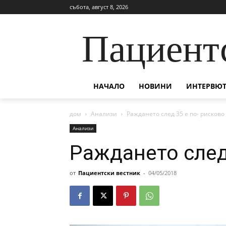
събота, август 8, 2026
Пациент
НАЧАЛО
НОВИНИ
ИНТЕРВЮТ
дом
Анализи
Раждането след 35 е по- рисково
Анализи
Раждането след
от
Пациентски вестник
-
04/05/2018