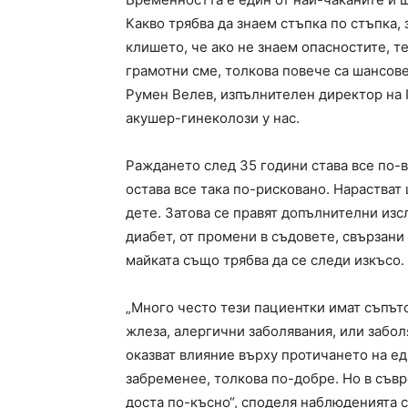
Какво трябва да знаем стъпка по стъпка,
клишето, че ако не знаем опасностите, т
грамотни сме, толкова повече са шансове
Румен Велев, изпълнителен директор на 
акушер-гинеколози у нас.
Раждането след 35 години става все по
остава все така по-рисковано. Нарастват
дете. Затова се правят допълнителни из
диабет, от промени в съдовете, свързани 
майката също трябва да се следи изкъсо.
„Много често тези пациентки имат съпът
жлеза, алергични заболявания, или забол
оказват влияние върху протичането на е
забременее, толкова по-добре. Но в съв
доста по-късно“, споделя наблюденията 