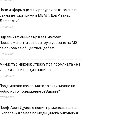
Нови информационни ресурси за кърмене и
ранни детски грижи в МБАЛ „Д-р Атанас
Дафовски“
07/08/2026
Здравният министър Катя Ивкова:
Предложенията за преструктуриране на МЗ
са основа за обществен дебат
07/08/2026
Министър Ивкова: Страхът от промяната не е
излекувал нито един пациент
07/08/2026
Продължава кампанията за активиране на
мобилното приложение „еЗдраве“
07/08/2026
Проф. Асен Дудов е новият ръководител на
Експертния съвет по медицинска онкология