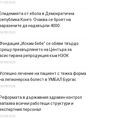
07/08/2026
Епидемията от ебола в Демократична
република Конго: Очаква се броят на
заразените да надхвърли 4000
06/08/2026
Фондация „Искам бебе“ се обяви твърдо
срещу прехвърлянето на Центъра за
асистирана репродукция към НЗОК
06/08/2026
Успешно лечение на пациент с тежка форма
на легионерска болест в УМБАЛ Бургас
06/08/2026
Реформата в държавния здравен контрол
запазва всички работещи структури и
експертния персонал
05/08/2026