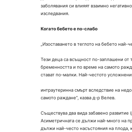
заболявания си влияят взаимно негативно
изследвания.
Когато бебето е по-слабо
„Изоставането в теглото на бебето най-ч
Тези деца са всъщност по-заплашени от т
бременността и по време на самото раж
стават по-малки. Най-честото усложнение
интраутеринна смърт вследствие на недо
самото раждане“, казва д-р Велев.
Съществува два вида забавено развитие 
Асиметричната се дължи най-много на пр
дължи най-често насъстояния на плода, к