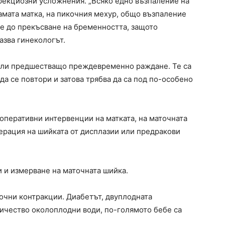
нфекциозни усложнения. „Всяко едно възпаление на
самата матка, на пикочния мехур, общо възпаление
е до прекъсване на бременността, защото
азва гинекологът.
мали предшестващо преждевременно раждане. Те са
да се повтори и затова трябва да са под по-особено
оперативни интервенции на матката, на маточната
перация на шийката от дисплазии или предракови
и и измерване на маточната шийка.
точни контракции. Диабетът, двуплодната
ичество околоплодни води, по-голямото бебе са