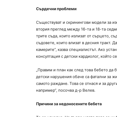
Сърдечни проблеми
Съществуват и скринингови модели за из
втория преглед между 16-та и 18-та седм
трите съда, които излизат от сърцето, съ
съдовете, които влизат в десния тракт. 
камерите“, казва специалистът. Ако уста
консултация с детски кардиолог, който с
„Правим и план как след това бебето да 
детски нарушения обаче са фатални за ж
самото раждане. Това се отнася и за дру
например“, посочва д-р Велев.
Причини за недоносените бебета