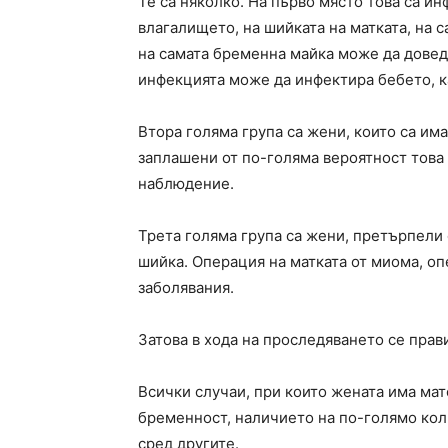
Те са няколко. На първо място това са и
влагалището, на шийката на матката, на 
на самата бременна майка може да довед
инфекцията може да инфектира бебето, к
Втора голяма група са жени, които са и
заплашени от по-голяма вероятност това 
наблюдение.
Трета голяма група са жени, претърпели 
шийка. Операция на матката от миома, о
заболявания.
Затова в хода на проследяването се прав
Всички случаи, при които жената има ма
бременност, наличието на по-голямо кол
сред другите.