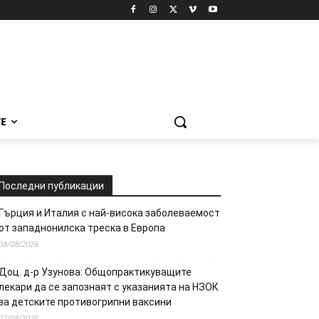
Е
Последни публикации
Гърция и Италия с най-висока заболеваемост
от западнонилска треска в Европа
08/08/2026
Доц. д-р Узунова: Общопрактикуващите
лекари да се запознаят с указанията на НЗОК
за детските противогрипни ваксини
07/08/2026