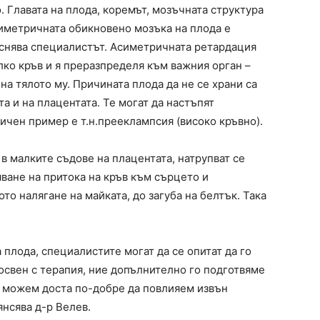
. Главата на плода, коремът, мозъчната структура
симетричната обикновено мозъка на плода е
бяснява специалистът. Асиметричната ретардация
лко кръв и я преразпределя към важния орган –
на тялото му. Причината плода да не се храни са
а и на плацентата. Те могат да настъпят
ичен пример е т.н.прееклампсия (високо кръвно).
в малките съдове на плацентата, натрупват се
ване на притока на кръв към сърцето и
о налягане на майката, до загуба на белтък. Така
 плода, специалистите могат да се опитат да го
 освен с терапия, ние допълнително го подготвяме
о можем доста по-добре да повлияем извън
янсява д-р Велев.