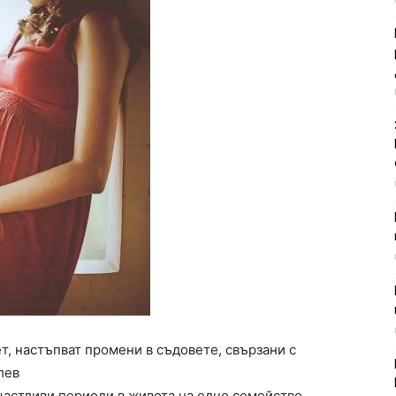
т, настъпват промени в съдовете, свързани с
лев
щастливи периоди в живота на едно семейство.