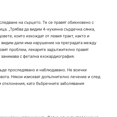
следване на сърцето. Те се правят обикновено с
ица. „Трябва да видим 4-кухинна сърдечна сянка,
довете, които изхождат от левия тракт, както и
Да видим дали има нарушение на преградата между
новят проблем, лекарите задължително правят
е занимава с фетална ехокардиография.
бъде проследявано и наблюдавано. Не всички
ивота. Някои изискват допълнително лечение и след
ги отклонения, като бъбречните заболявания