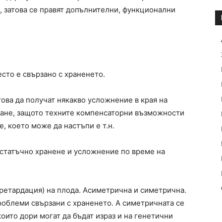
, затова се правят допълнителни, функционални
есто е свързано с храненето.
ова да получат някакво усложнение в края на
дане, защото техните компенсаторни възможности
, което може да настъпи е т.н.
статъчно хранене и усложнение по време на
(ретардация) на плода. Асиметрична и симетрична.
облеми свързани с храненето. А симетричната се
оито дори могат да бъдат израз и на генетични