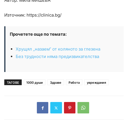
Автор: Мила
МИШЕВА
Източник: https://clinica.bg/
Прочетете още по темата:
Хрущял „назаем“ от коляното за глезена
Без трудности няма предизвикателства
ТАГОВЕ
1000 души
Здраве
Работа
увреждания