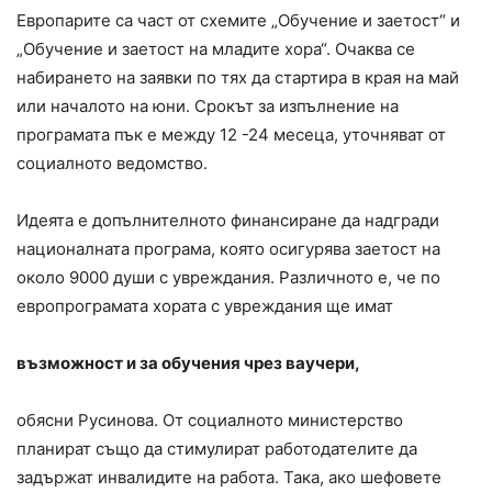
Европарите са част от схемите „Обучение и заетост“ и
„Обучение и заетост на младите хора“. Очаква се
набирането на заявки по тях да стартира в края на май
или началото на юни. Срокът за изпълнение на
програмата пък е между 12 -24 месеца, уточняват от
социалното ведомство.
Идеята е допълнителното финансиране да надгради
националната програма, която осигурява заетост на
около 9000 души с увреждания. Различното е, че по
европрограмата хората с увреждания ще имат
възможност и за обучения чрез ваучери,
обясни Русинова. От социалното министерство
планират също да стимулират работодателите да
задържат инвалидите на работа. Така, ако шефовете