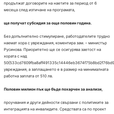
продължат договорите на наетите за период от 6
месеца след изтичане на програмата,
ще получат субсидия за още половин година.
Без допълнително стимулиране, работодателите трудно
наемат хора с увреждания, коментира зам. – министър
Русинова. Приоритетно ще се осигурява заетост на
хората с над
50{533cd7609fba8aff491335c14446eb3674f75b8bd2f76bd
увреждания, а заплащането е в размер на минималната
работна заплата от 510 лв.
Половин милион пък ще бъде похарчен за анализи,
проучвания и други дейности свързани с политиките за
интеграцията на инвалидите. Средствата са по проект