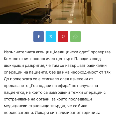
Изпълнителната агенция „Медицински одит“ проверява
Комплексния онкологичен център в Пловдив след
шокиращи разкрития, че там се извършват радикални
операции на пациенти, без да има необходимост от тях.
До проверката се е стигнало след изнесени от
предаването „Господари на ефира“ пет случая на
пациентки, на които са извършени тежки операции с
отстраняване на органи, за които последващи
медицински становища твърдят, че са били
неоснователни. Лекари сигнализират от години за