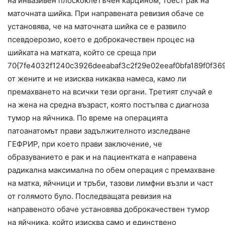
на инвазивен плоскоклетъчен карцином, тоест рак на
маточната шийка. При направената ревизия обаче се
установява, че на маточната шийка се е развило
псевдоерозио, което е доброкачествен процес на
шийката на матката, който се среща при
70{7fe4032f1240c3926deeabaf3c2f29e02eeaf0bfa189f0f36
от жените и не изисква никаква намеса, камо ли
премахването на всички тези органи. Третият случай е
на жена на средна възраст, която постъпва с диагноза
тумор на яйчника. По време на операцията
патоанатомът прави задължителното изследване
ГЕФРИР, при което прави заключение, че
образуванието е рак и на пациентката е направена
радикална максимална по обем операция с премахване
на матка, яйчници и тръби, тазови лимфни възли и част
от голямото було. Последващата ревизия на
направеното обаче установява доброкачествен тумор
на яйчника, който изисква само и единствено