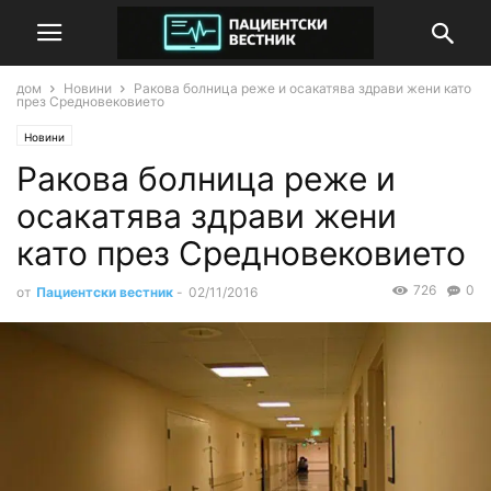
дом
Новини
Ракова болница реже и осакатява здрави жени като
през Средновековието
Новини
Ракова болница реже и
осакатява здрави жени
като през Средновековието
726
0
от
Пациентски вестник
-
02/11/2016