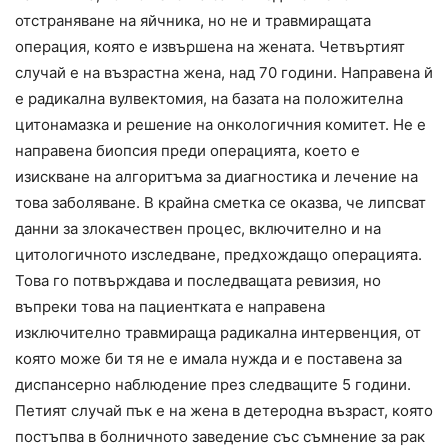
отстраняване на яйчника, но не и травмиращата
операция, която е извършена на жената. Четвъртият
случай е на възрастна жена, над 70 години. Направена й
е радикална вулвектомия, на базата на положителна
цитонамазка и решение на онкологичния комитет. Не е
направена биопсия преди операцията, което е
изискване на алгоритъма за диагностика и лечение на
това заболяване. В крайна сметка се оказва, че липсват
данни за злокачествен процес, включително и на
цитологичното изследване, предхождащо операцията.
Това го потвърждава и последващата ревизия, но
въпреки това на пациентката е направена
изключително травмираща радикална интервенция, от
която може би тя не е имала нужда и е поставена за
диспансерно наблюдение през следващите 5 години.
Петият случай пък е на жена в детеродна възраст, която
постъпва в болничното заведение със съмнение за рак