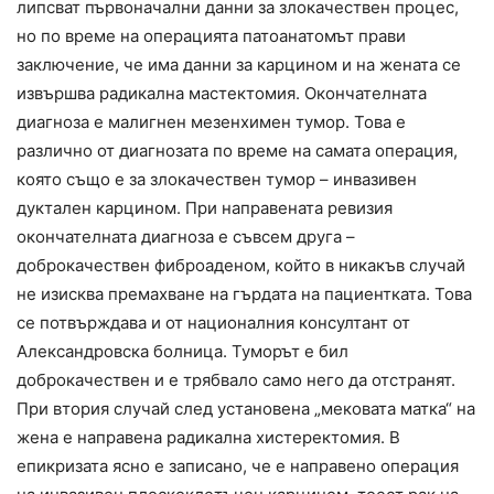
липсват първоначални данни за злокачествен процес,
но по време на операцията патоанатомът прави
заключение, че има данни за карцином и на жената се
извършва радикална мастектомия. Окончателната
диагноза е малигнен мезенхимен тумор. Това е
различно от диагнозата по време на самата операция,
която също е за злокачествен тумор – инвазивен
дуктален карцином. При направената ревизия
окончателната диагноза е съвсем друга –
доброкачествен фиброаденом, който в никакъв случай
не изисква премахване на гърдата на пациентката. Това
се потвърждава и от националния консултант от
Александровска болница. Туморът е бил
доброкачествен и е трябвало само него да отстранят.
При втория случай след установена „мековата матка“ на
жена е направена радикална хистеректомия. В
епикризата ясно е записано, че е направено операция