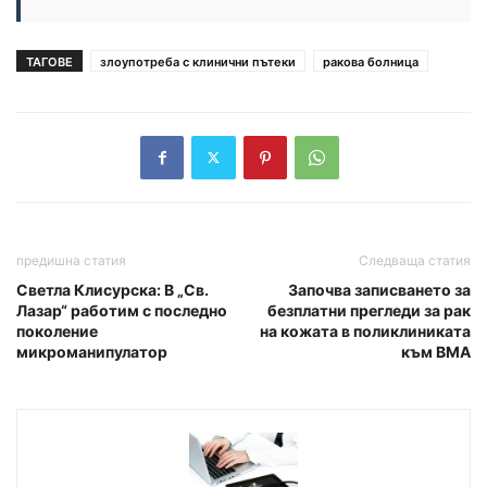
ТАГОВЕ
злоупотреба с клинични пътеки
ракова болница
предишна статия
Следваща статия
Светла Клисурска: В „Св.
Започва записването за
Лазар“ работим с последно
безплатни прегледи за рак
поколение
на кожата в поликлиниката
микроманипулатор
към ВМА