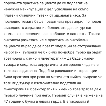
порочната практика пациенти да се подлагат на
ненужни манипулации с цел усвояване на скъпо
платени клинични пътеки от здравната каса. За
последно темата беше повдигната през април по повод
въведеното задължение болниците да осигуряват
комплексно лечение на онкоболните пациенти. Тогава
онколози разказаха, че е практика на онкоболни
пациенти първо да се правят операции за отстраняване
на органи, въпреки че би било по-добре първо да бъдат
третирани с химио и лъчетерапия – да бъде смален
тумора и след това хирургичната интервенция да не е
толкова радикална. Подобни радикални интервенции
били практика при рака на маточната шийка, въпреки че
този вид тумор е изключително податлив на
лъчетерапия и брахитерапия и именно това трябва да е
първото лечение при него. Първият случай е на жена на
47 години с бучка в лявата гърда. В епикризата й