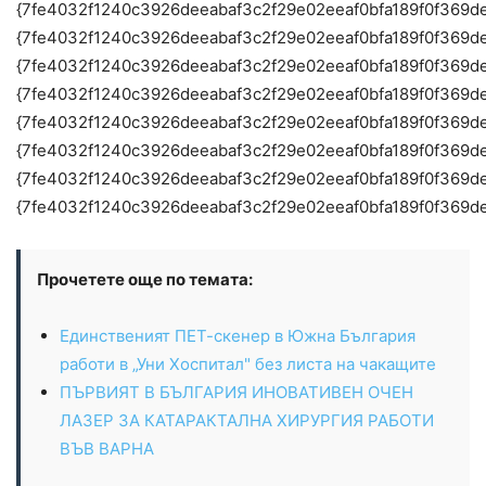
{7fe4032f1240c3926deeabaf3c2f29e02eeaf0bfa189f0f369d
{7fe4032f1240c3926deeabaf3c2f29e02eeaf0bfa189f0f369d
{7fe4032f1240c3926deeabaf3c2f29e02eeaf0bfa189f0f369d
{7fe4032f1240c3926deeabaf3c2f29e02eeaf0bfa189f0f369d
{7fe4032f1240c3926deeabaf3c2f29e02eeaf0bfa189f0f369d
{7fe4032f1240c3926deeabaf3c2f29e02eeaf0bfa189f0f369d
{7fe4032f1240c3926deeabaf3c2f29e02eeaf0bfa189f0f369d
{7fe4032f1240c3926deeabaf3c2f29e02eeaf0bfa189f0f369d
Прочетете още по темата:
Единственият ПЕТ-скенер в Южна България
работи в „Уни Хоспитал" без листа на чакащите
ПЪРВИЯТ В БЪЛГАРИЯ ИНОВАТИВЕН ОЧЕН
ЛАЗЕР ЗА КАТАРАКТАЛНА ХИРУРГИЯ РАБОТИ
ВЪВ ВАРНА