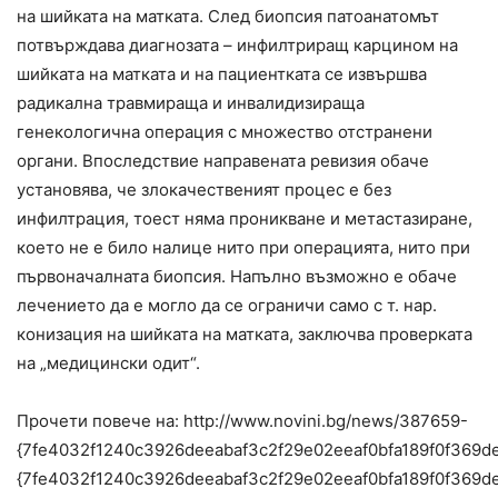
на шийката на матката. След биопсия патоанатомът
потвърждава диагнозата – инфилтриращ карцином на
шийката на матката и на пациентката се извършва
радикална травмираща и инвалидизираща
генекологична операция с множество отстранени
органи. Впоследствие направената ревизия обаче
установява, че злокачественият процес е без
инфилтрация, тоест няма проникване и метастазиране,
което не е било налице нито при операцията, нито при
първоначалната биопсия. Напълно възможно е обаче
лечението да е могло да се ограничи само с т. нар.
конизация на шийката на матката, заключва проверката
на „медицински одит“.
Прочети повече на: http://www.novini.bg/news/387659-
{7fe4032f1240c3926deeabaf3c2f29e02eeaf0bfa189f0f369d
{7fe4032f1240c3926deeabaf3c2f29e02eeaf0bfa189f0f369d