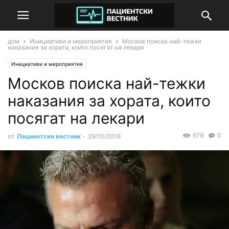
дом
Инициативи и мероприятия
Москов поиска най-тежки
наказания за хората, които посягат на лекари
Инициативи и мероприятия
Москов поиска най-тежки
наказания за хората, които
посягат на лекари
679
0
от
Пациентски вестник
-
29/10/2016