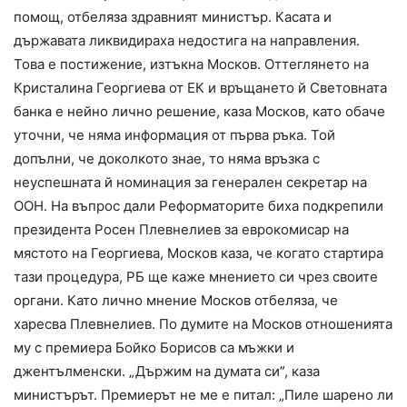
помощ, отбеляза здравният министър. Касата и
държавата ликвидираха недостига на направления.
Това е постижение, изтъкна Москов. Оттеглянето на
Кристалина Георгиева от ЕК и връщането й Световната
банка е нейно лично решение, каза Москов, като обаче
уточни, че няма информация от първа ръка. Той
допълни, че доколкото знае, то няма връзка с
неуспешната й номинация за генерален секретар на
ООН. На въпрос дали Реформаторите биха подкрепили
президента Росен Плевнелиев за еврокомисар на
мястото на Георгиева, Москов каза, че когато стартира
тази процедура, РБ ще каже мнението си чрез своите
органи. Като лично мнение Москов отбеляза, че
харесва Плевнелиев. По думите на Москов отношенията
му с премиера Бойко Борисов са мъжки и
джентълменски. „Държим на думата си”, каза
министърът. Премиерът не ме е питал: „Пиле шарено ли