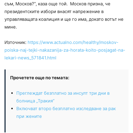
съм, Москов?”, каза още той. Москов призна, че
президентските избори внасят напрежение в
управляващата коалиция и ще го има, докато вотът не
мине.
Източник:
https://www.actualno.com/healthy/moskov-
poiska-naj-tejki-nakazanija-za-horata-koito-posjagat-na-
lekari-news_571841.html
Прочетете още по темата:
Преглеждат безплатно за инсулт три дни в
болница „Тракия”
Включват второ безплатно изследване за рак
при жените