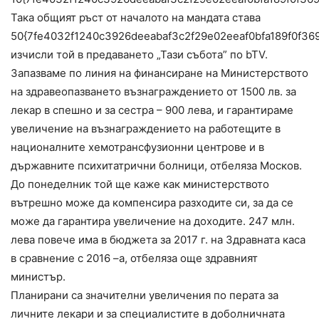
Така общият ръст от началото на мандата става
50{7fe4032f1240c3926deeabaf3c2f29e02eeaf0bfa189f0f36
изчисли той в предаването „Тази събота” по bTV.
Запазваме по линия на финансиране на Министерството
на здравеопазването възнаграждението от 1500 лв. за
лекар в спешно и за сестра – 900 лева, и гарантираме
увеличение на възнаграждението на работещите в
националните хемотрансфузионни центрове и в
държавните психитатрични болници, отбеляза Москов.
До понеделник той ще каже как министерството
вътрешно може да компенсира разходите си, за да се
може да гарантира увеличение на доходите. 247 млн.
лева повече има в бюджета за 2017 г. на Здравната каса
в сравнение с 2016 –а, отбеляза още здравният
министър.
Планирани са значителни увеличения по перата за
личните лекари и за специалистите в доболничната