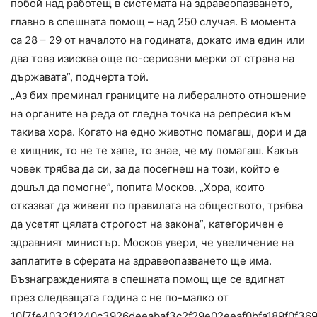
побой над работещ в системата на здравеопазването,
главно в спешната помощ – над 250 случая. В момента
са 28 – 29 от началото на годината, докато има един или
два това изисква още по-сериозни мерки от страна на
държавата”, подчерта той.
„Аз бих преминал границите на либералното отношение
на органите на реда от гледна точка на репресия към
такива хора. Когато на едно животно помагаш, дори и да
е хищник, то не те хапе, то знае, че му помагаш. Какъв
човек трябва да си, за да посегнеш на този, който е
дошъл да помогне”, попита Москов. „Хора, които
отказват да живеят по правилата на обществото, трябва
да усетят цялата строгост на закона”, категоричен е
здравният министър. Москов увери, че увеличение на
заплатите в сферата на здравеопазването ще има.
Възнагражденията в спешната помощ ще се вдигнат
през следващата година с не по-малко от
10{7fe4032f1240c3926deeabaf3c2f29e02eeaf0bfa189f0f36