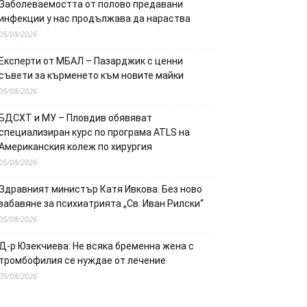
Заболеваемостта от полово предавани
инфекции у нас продължава да нараства
05/08/2026
Експерти от МБАЛ – Пазарджик с ценни
съвети за кърменето към новите майки
05/08/2026
БДСХТ и МУ – Пловдив обявяват
специализиран курс по програма ATLS на
Американския колеж по хирургия
05/08/2026
Здравният министър Катя Ивкова: Без ново
забавяне за психиатрията „Св. Иван Рилски“
05/08/2026
Д-р Юзекчиева: Не всяка бременна жена с
тромбофилия се нуждае от лечение
05/08/2026