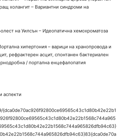
ращ холангит – Вариантни синдроми на
 Болест на Уилсън – Идеопатична хемохроматоза
Портална хипертония – варици на хранопровода и
цит, рефрактерен асцит, спонтанен бактериален
ернодробна / портална енцефалопатия
и аспекти
/19/{dca0de70ac926f92800ce69565c43c1d80b42e22b1
c926f92800ce69565c43c1d80b42e22b1568c744a965
e69565c43c1d80b42e22b1568c744a965826dfb94c63}
80b42e22b1568c744a965826dfb94c63}83{dca0de70a