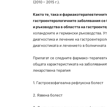
(2010 – 2015 г.).
Както те, така и фармакотерапевтичнит
гастроентерологичните заболявания се 
и ръководства в областта на гастроенте
холандските и германски ръководства. У
диагностика и лечение на гастроентерол
диагностиката и лечението в болничната
Прилагат се следните фармако-терапевт
общата характеристиката на заболяваният
лекарствена терапия
1. Гастроезофагеална рефлуксна болест
2. Язвена болест