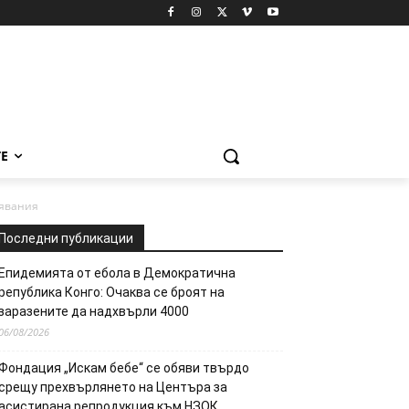
Е
лявания
Последни публикации
Епидемията от ебола в Демократична
република Конго: Очаква се броят на
заразените да надхвърли 4000
06/08/2026
Фондация „Искам бебе“ се обяви твърдо
срещу прехвърлянето на Центъра за
асистирана репродукция към НЗОК