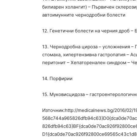
билиарен холангит) – Първичен склерози
автоимунните чернодробни болести
12. Генетични болести на черния дроб –
13. Чернодробна цироза – усложнения – 
стомаха, хипертензивна гастропатия – Ас
перитонит – Хепаторенален синдром – Ч
14. Порфирии
15. Муковисцидоза – гастроентерологичн
Източник:http://medicalnews.bg/2016/02
568c744a965826dfb94c63}D0{dca0de70a
826dfb94c63}BF{dca0de70ac926f92800c
D1{dca0de70ac926f92800ce69565c43c1d