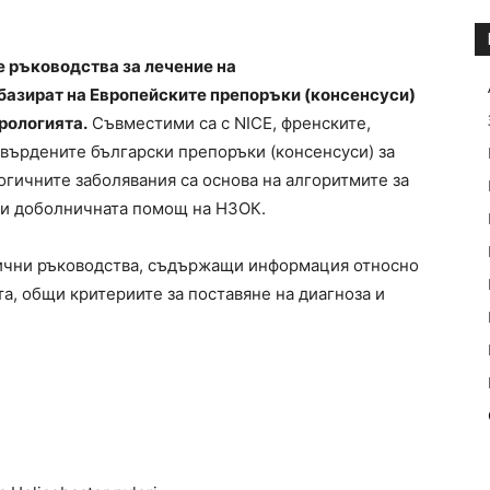
е ръководства за лечение на
базират на Европейските препоръки (консенсуси)
рологията.
Съвместими са с NICE, френските,
твърдените български препоръки (консенсуси) за
огичните заболявания са основа на алгоритмите за
 и доболничната помощ на НЗОК.
ични ръководства, съдържащи информация относно
а, общи критериите за поставяне на диагноза и