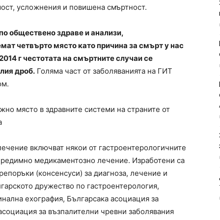
мост, усложнения и повишена смъртност.
о обществено здраве и анализи,
мат четвърто място като причина за смърт у нас
з 2014 г честотата на смъртните случаи се
лия дроб.
Голяма част от заболяванията на ГИТ
ом.
жно място в здравните системи на страните от
а
лечение включват някои от гастроентерологичните
 предимно медикаментозно лечение. Изработени са
епоръки (консенсуси) за диагноза, лечение и
лгарското дружество по гастроентерология,
нална ехография, Българсака асоциация за
 асоциация за възпалителни чревни заболявания