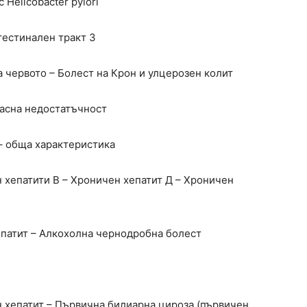
 Helicobacter pylori
тестинален тракт 3
 червото – Болест на Крон и улцерозен колит
еасна недостатъчност
 – обща характеристика
 хепатити В – Хроничен хепатит Д – Хроничен
епатит – Алкохолна чернодробна болест
н хепатит – Първична билиарна цироза (първичен