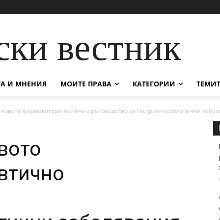
ски вестник
А И МНЕНИЯ
МОИТЕ ПРАВА
КАТЕГОРИИ
ТЕМИТ
 новото фармакотерапевтично ръководство за гастроентерологични забо
вото
втично