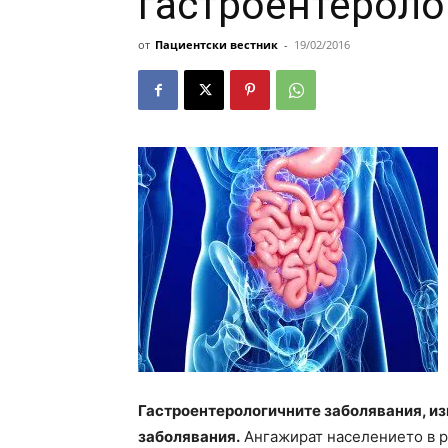
гастроентероло
от
Пациентски вестник
-
19/02/2016
Гастроентерологичните заболявания, из
заболявания.
Ангажират населението в р