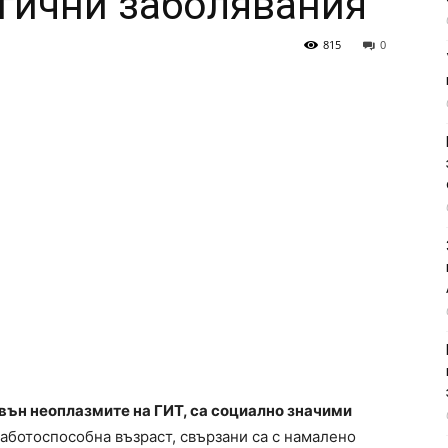
гични заболявания
815
0
вън неоплазмите на ГИТ, са социално значими
аботоспособна възраст, свързани са с намалено