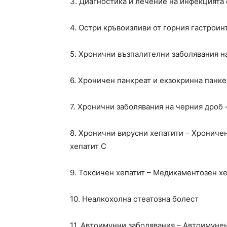
3. Диагностика и лечение на инфекцията с
4. Остри кръвоизливи от горния гастроин
5. Хронични възпалителни заболявания на
6. Хроничен панкреат и екзокринна панк
7. Хронични заболявания на черния дроб
8. Хронични вирусни хепатити – Хроничен
хепатит С
9. Токсичeн хепатит – Медикаментозен х
10. Неалкохолна стеатозна болест
11. Автоимунни заболявания – Автоимуне