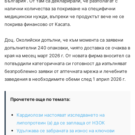
България“. От там са декларирали, че разполагат с
налични количества за покриване на специфични
медицински нужди, въпреки че продуктът вече не се
покрива финансово от Касата.
Доц. Околийски допълни, че към момента са заявени
допълнителни 240 опаковки, чиято доставка се очаква в
края на месец март 2026 г. От новата фирма вносител са
потвърдили категоричната си готовност да изпълняват
безпроблемно заявки от аптечната мрежа и лечебните
заведения в необходимите обеми след 1 април 2026 г.
Прочетете още по темата:
Кардиолози настояват изследването на
липопротеин (а) да се заплаща от НЗОК
Удължава се забраната за износ на ключови