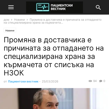
дом
Новини
Промяна в доставчика е причината за отпадането
на специализирана храна за кърмачета...
Новини
Промяна в доставчика е
причината за отпадането на
специализирана храна за
кърмачета от списъка на
НЗОК
94
0
от
Пациентски вестник
-
25/03/2026