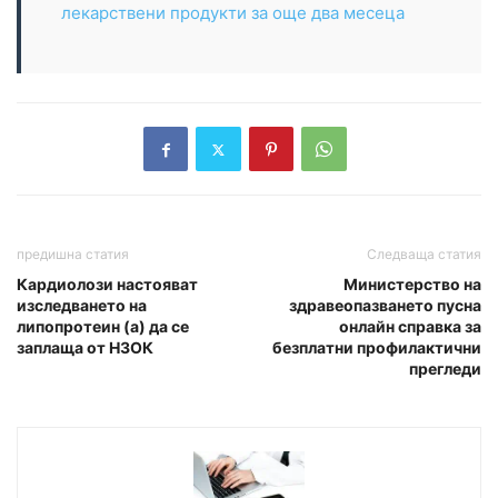
лекарствени продукти за още два месеца
предишна статия
Следваща статия
Кардиолози настояват
Министерство на
изследването на
здравеопазването пусна
липопротеин (а) да се
онлайн справка за
заплаща от НЗОК
безплатни профилактични
прегледи