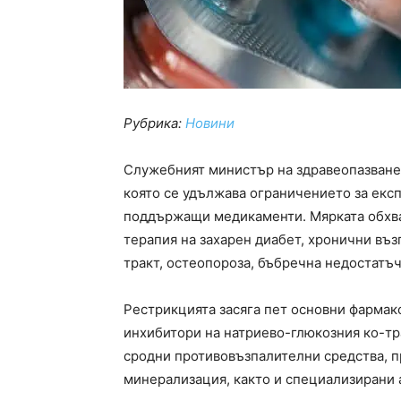
Рубрика:
Новини
Служебният министър на здравеопазванет
която се удължава ограничението за екс
поддържащи медикаменти. Мярката обхва
терапия на захарен диабет, хронични въ
тракт, остеопороза, бъбречна недостатъ
Рестрикцията засяга пет основни фармако
инхибитори на натриево-глюкозния ко-тр
сродни противовъзпалителни средства, п
минерализация, както и специализирани