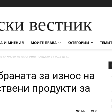
ски вестник
А И МНЕНИЯ
МОИТЕ ПРАВА
КАТЕГОРИИ
ТЕМИТ
на ключови лекарствени продукти за още два...
браната за износ на
твени продукти за
а
120
0