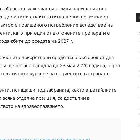
а забраната включват системни нарушения във
н дефицит и откази за изпълнение на заявки от
фактор е повишеното потребление вследствие на
нти, като при един от включените препарати е
одажбите до средата на 2027 г.
очените лекарствени средства е със срок от два
т и ще остане валидна до 26 май 2026 година, с цел
апевтичните курсове на пациентите в страната.
нти, попадащи под забраната, както и детайлните
 всяка отделна позиция, са достъпни в
твото на здравеопазването.
не на времето за чакане за хирургични