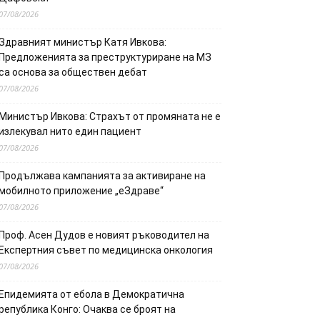
07/08/2026
Здравният министър Катя Ивкова:
Предложенията за преструктуриране на МЗ
са основа за обществен дебат
07/08/2026
Министър Ивкова: Страхът от промяната не е
излекувал нито един пациент
07/08/2026
Продължава кампанията за активиране на
мобилното приложение „еЗдраве“
07/08/2026
Проф. Асен Дудов е новият ръководител на
Експертния съвет по медицинска онкология
07/08/2026
Епидемията от ебола в Демократична
република Конго: Очаква се броят на