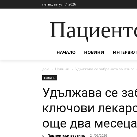
петък, август 7, 2026
Пациент
НАЧАЛО
НОВИНИ
ИНТЕРВЮТ
дом
Новини
Удължава се забраната за износ 
Новини
Удължава се за
ключови лекарс
още два месец
от
Пациентски вестник
-
24/03/2026