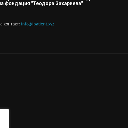
на фондация "Теодора Захариева"
За контaкт:
info@ipatient.xyz