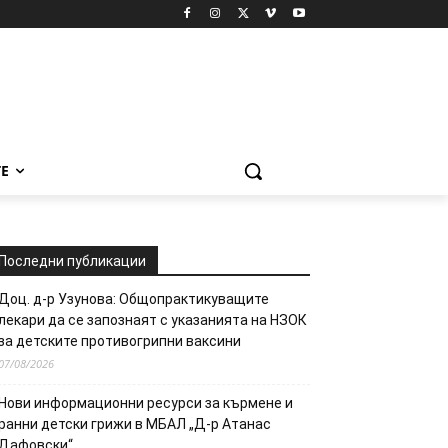
Е
Последни публикации
Доц. д-р Узунова: Общопрактикуващите
лекари да се запознаят с указанията на НЗОК
за детските противогрипни ваксини
07/08/2026
Нови информационни ресурси за кърмене и
ранни детски грижи в МБАЛ „Д-р Атанас
Дафовски“