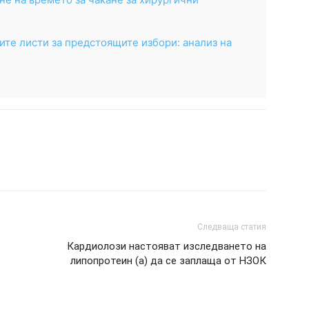
те листи за предстоящите избори: анализ на
Следваща статия
Кардиолози настояват изследването на
липопротеин (а) да се заплаща от НЗОК