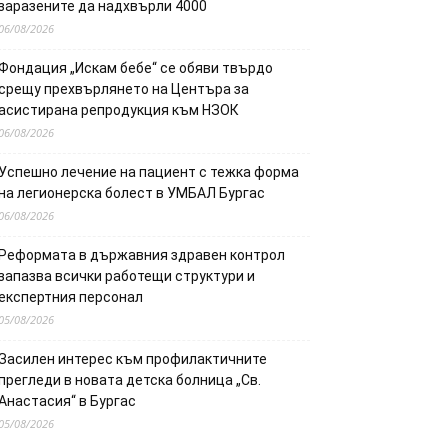
заразените да надхвърли 4000
06/08/2026
Фондация „Искам бебе“ се обяви твърдо
срещу прехвърлянето на Центъра за
асистирана репродукция към НЗОК
06/08/2026
Успешно лечение на пациент с тежка форма
на легионерска болест в УМБАЛ Бургас
06/08/2026
Реформата в държавния здравен контрол
запазва всички работещи структури и
експертния персонал
05/08/2026
Засилен интерес към профилактичните
прегледи в новата детска болница „Св.
Анастасия“ в Бургас
05/08/2026