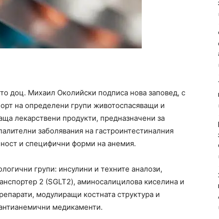
о доц. Михаил Околийски подписа нова заповед, с
порт на определени групи животоспасяващи и
ща лекарствени продукти, предназначени за
зпалителни заболявания на гастроинтестиналния
чност и специфични форми на анемия.
логични групи: инсулини и техните аналози,
анспортер 2 (SGLT2), аминосалицилова киселина и
репарати, модулиращи костната структура и
 антианемични медикаменти.