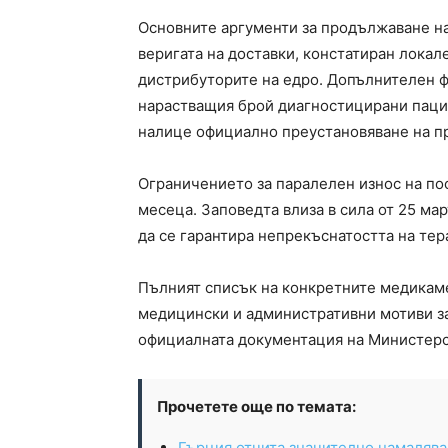
Основните аргументи за продължаване н
веригата на доставки, констатиран локале
дистрибуторите на едро. Допълнителен 
нарастващия брой диагностицирани пацие
налице официално преустановяване на пр
Ограничението за паралелен износ на пос
месеца. Заповедта влиза в сила от 25 мар
да се гарантира непрекъснатостта на тер
Пълният списък на конкретните медикаме
медицински и административни мотиви за
официалната документация на Министерс
Прочетете още по темата:
Гърция отчита значително намалява