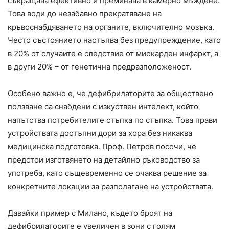
съкращава ефективно и преминава в камерно мъждене.
Това води до незабавно прекратяване на
кръвоснабдяването на органите, включително мозъка.
Често състоянието настъпва без предупреждение, като
в 20% от случаите е следствие от миокарден инфаркт, а
в други 20% – от генетична предразположеност.
Особено важно е, че дефибрилаторите за обществено
ползване са снабдени с изкуствен интелект, който
напътства потребителите стъпка по стъпка. Това прави
устройствата достъпни дори за хора без никаква
медицинска подготовка. Проф. Петров посочи, че
предстои изготвянето на детайлно ръководство за
употреба, като същевременно се очаква решение за
конкретните локации за разполагане на устройствата.
Давайки пример с Милано, където броят на
дефибрилаторите е увеличен в зони с голям