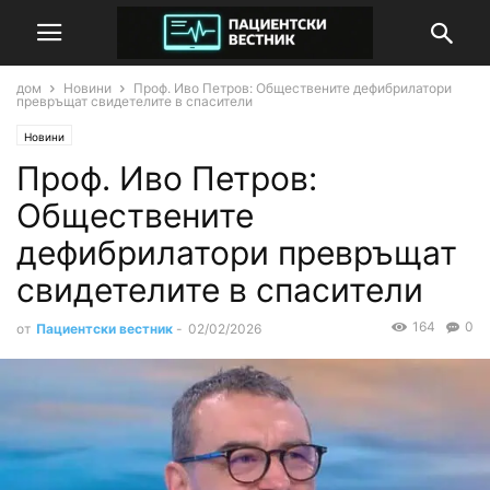
дом
Новини
Проф. Иво Петров: Обществените дефибрилатори
превръщат свидетелите в спасители
Новини
Проф. Иво Петров:
Обществените
дефибрилатори превръщат
свидетелите в спасители
164
0
от
Пациентски вестник
-
02/02/2026