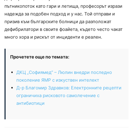
пътникопоток като гари и летища, професорът изрази
надежда за подобен подход и у нас. Той отправи и
призив към българските болници да разположат
дефибрилатори в своите фоайета, където често чакат
много хора и рискът от инциденти е реален.
Прочетете още по темата:
ДКЦ „Софиямед“ – Люлин внедри последно
поколение ЯМР с изкуствен интелект
Д-р Благомир Здравков: Електронните рецепти
ограничиха рисковото самолечение с
антибиотици