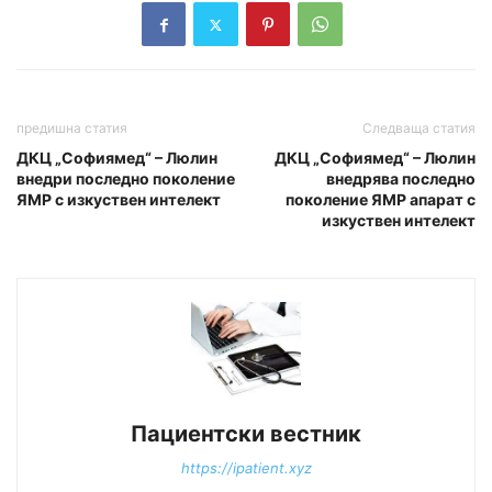
предишна статия
Следваща статия
ДКЦ „Софиямед“ – Люлин
ДКЦ „Софиямед“ – Люлин
внедри последно поколение
внедрява последно
ЯМР с изкуствен интелект
поколение ЯМР апарат с
изкуствен интелект
Пациентски вестник
https://ipatient.xyz