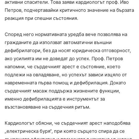
активни спасители. Това заяви кардиологът проф. Иво
Петров, подчертавайки критичното значение на бързата
реакция при спешни състояния.
Според него нормативната уредба вече позволява на
гражданите да използват автоматични външни
дефибрилатори, без да носят юридическа отговорност,
ако усилията им не доведат до успех. Проф. Петров
напомни, че сърдечният арест е състояние, което
подлежи на овладяване, но успехът зависи изцяло от
навременната първа помощ и дефибрилация. Докато
сърдечният масаж поддържа жизнените функции,
именно дефибрилацията е инструментът за
възстановяване на сърдечния ритъм.
Кардиологът обясни, че сърдечният арест наподобява
„електрическа буря“, при която сърцето спира да се